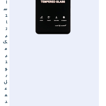
ا
س
ت
ا
ت
ی
ک
م
ی
ت
و
ب
ل
ع
م
د