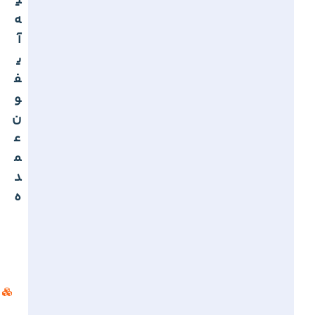
ی
ه
آ
ی
ف
و
ن
ع
م
د
ه