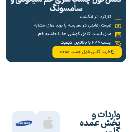
سامسونگ
کارکرد اثر انگشت
قیمت رقابتی در مقایسه با برند های مشابه
مدل لیست کامل گوشی ها با حاشیه خم
چسب 480 با بالاترین کیفیت
خرید گلس فول چسب عمده
واردات و
پخش عمده