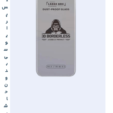
ل
س
پ
ر
ا
ی
و
س
ی
ب
د
و
ن
ح
ا
ش