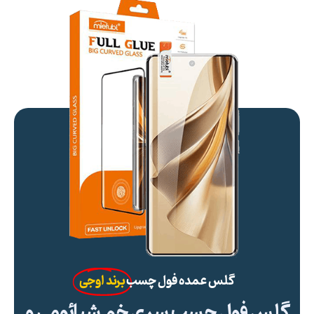
گلس عمده فول چسب
برند اوجی
گلس فول چسب سری خم شیائومی و