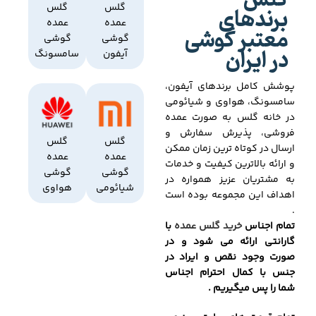
گلس
برندهای
گلس
گلس
عمده
عمده
معتبر گوشی
گوشی
گوشی
در ایران
آیفون
سامسونگ
پوشش کامل برندهای آیفون،
سامسونگ، هواوی و شیائومی
در خانه گلس به صورت عمده
فروشی، پذیرش سفارش و
گلس
گلس
ارسال در کوتاه ترین زمان ممکن
عمده
عمده
و ارائه بالاترین کیفیت و خدمات
گوشی
گوشی
به مشتریان عزیز همواره در
شیائومی
هواوی
اهداف این مجموعه بوده است
.
تمام اجناس
خرید گلس عمده
با
گارانتی ارائه می شود و در
صورت وجود نقص و ایراد در
جنس با کمال احترام اجناس
شما را پس میگیریم .