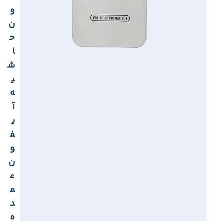
و
ن
ح
ا
ش
ی
ه
آ
ی
ف
و
ن
ع
م
د
ه