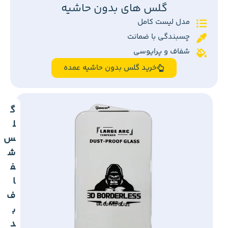
گلس های بدون حاشیه
مدل لیست کامل
چسبندگی با ضمانت
شفاف و پرایوسی
خرید گلس بدون حاشیه عمده
گ
ل
س
ش
ف
ا
ف
ب
د