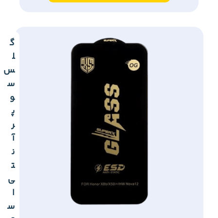
گ
ل
س
س
و
پ
ر
آ
ن
ت
ی
ا
س