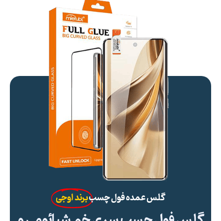
گلس عمده فول چسب
برند اوجی
گلس فول چسب سری خم شیائومی و