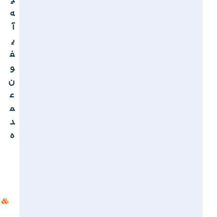
ی
ه
آ
ی
ف
و
ن
ع
م
د
ه