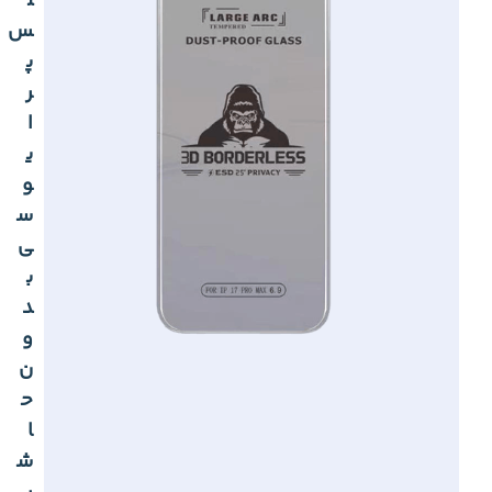
ل
س
پ
ر
ا
ی
و
س
ی
ب
د
و
ن
ح
ا
ش