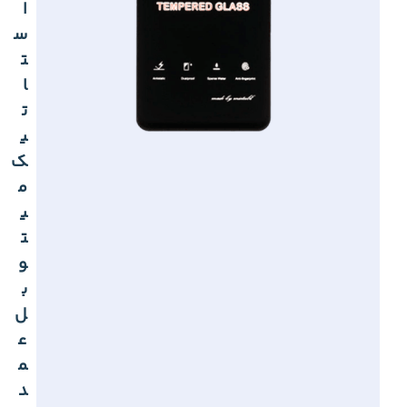
ا
س
ت
ا
ت
ی
ک
م
ی
ت
و
ب
ل
ع
م
د