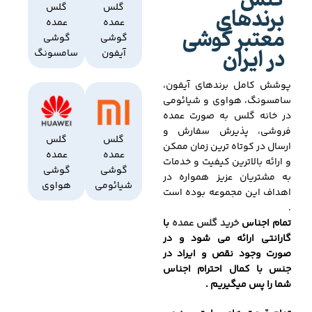
گلس
برندهای
گلس
گلس
عمده
عمده
معتبر گوشی
گوشی
گوشی
در ایران
آیفون
سامسونگ
پوشش کامل برندهای آیفون،
سامسونگ، هواوی و شیائومی
در خانه گلس به صورت عمده
فروشی، پذیرش سفارش و
گلس
گلس
ارسال در کوتاه ترین زمان ممکن
عمده
عمده
و ارائه بالاترین کیفیت و خدمات
گوشی
گوشی
به مشتریان عزیز همواره در
شیائومی
هواوی
اهداف این مجموعه بوده است
.
تمام اجناس
خرید گلس عمده
با
گارانتی ارائه می شود و در
صورت وجود نقص و ایراد در
جنس با کمال احترام اجناس
شما را پس میگیریم .