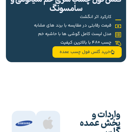
سامسونگ
کارکرد اثر انگشت
قیمت رقابتی در مقایسه با برند های مشابه
مدل لیست کامل گوشی ها با حاشیه خم
چسب 480 با بالاترین کیفیت
خرید گلس فول چسب عمده
واردات و
پخش عمده