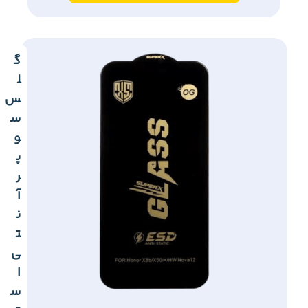
گ
ل
س
س
و
پ
ر
آ
ن
ت
ی
ا
س