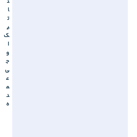
ت
ا
ت
ی
ک
ا
و
ج
ی
ع
م
د
ه