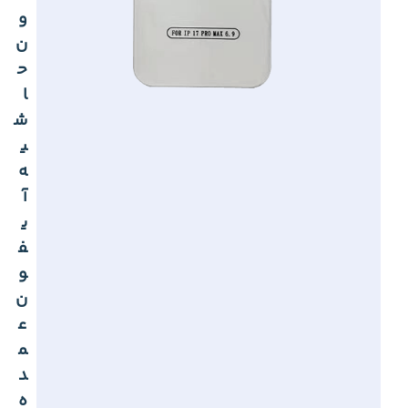
و
ن
ح
ا
ش
ی
ه
آ
ی
ف
و
ن
ع
م
د
ه