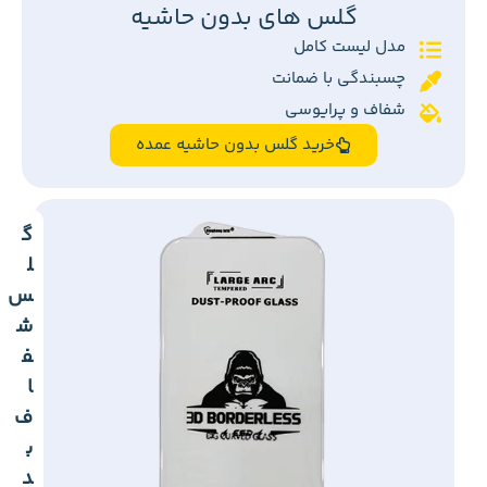
گلس های بدون حاشیه
مدل لیست کامل
چسبندگی با ضمانت
شفاف و پرایوسی
خرید گلس بدون حاشیه عمده
گ
ل
س
ش
ف
ا
ف
ب
د