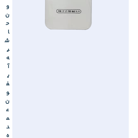
و
ن
ح
ا
ش
ی
ه
آ
ی
ف
و
ن
ع
م
د
ه