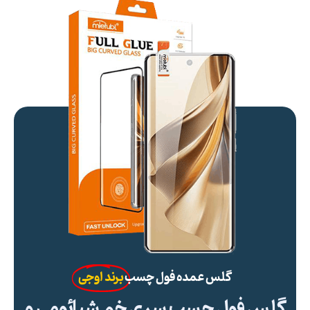
گلس عمده فول چسب
برند اوجی
گلس فول چسب سری خم شیائومی و