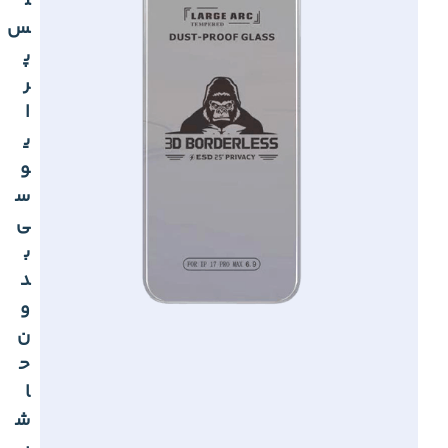
ل
س
پ
ر
ا
ی
و
س
ی
ب
د
و
ن
ح
ا
ش