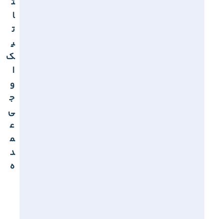
ت
ا
ت
ی
ک
ا
و
ج
ی
ع
م
د
ه