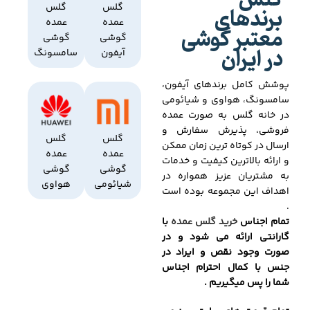
گلس
برندهای
گلس
گلس
عمده
عمده
معتبر گوشی
گوشی
گوشی
در ایران
آیفون
سامسونگ
پوشش کامل برندهای آیفون،
سامسونگ، هواوی و شیائومی
در خانه گلس به صورت عمده
فروشی، پذیرش سفارش و
گلس
گلس
ارسال در کوتاه ترین زمان ممکن
عمده
عمده
و ارائه بالاترین کیفیت و خدمات
گوشی
گوشی
به مشتریان عزیز همواره در
شیائومی
هواوی
اهداف این مجموعه بوده است
.
تمام اجناس
خرید گلس عمده
با
گارانتی ارائه می شود و در
صورت وجود نقص و ایراد در
جنس با کمال احترام اجناس
شما را پس میگیریم .