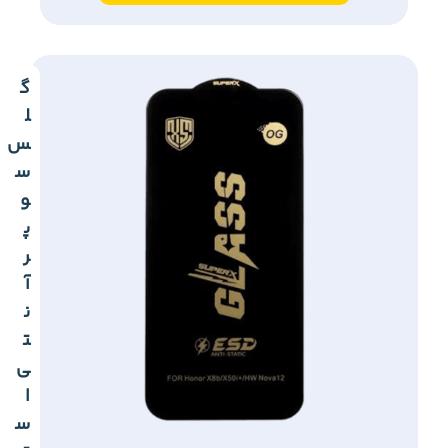
گ
ل
س
س
و
پ
ر
آ
ن
ت
ی
ا
س