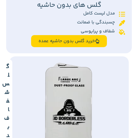
گلس های بدون حاشیه
مدل لیست کامل
چسبندگی با ضمانت
شفاف و پرایوسی
خرید گلس بدون حاشیه عمده
گ
ل
س
ش
ف
ا
ف
ب
د