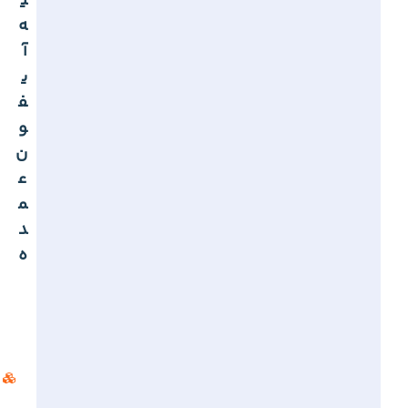
ی
ه
آ
ی
ف
و
ن
ع
م
د
ه