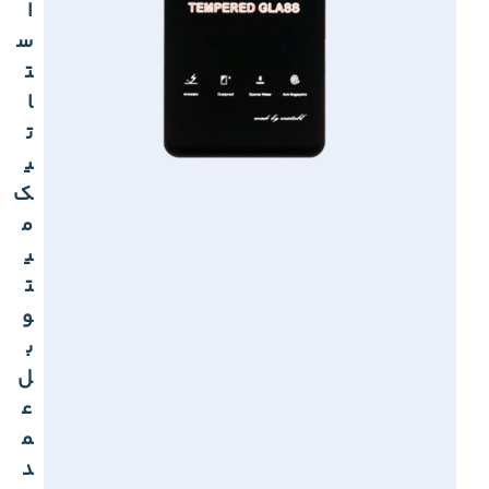
ا
س
ت
ا
ت
ی
ک
م
ی
ت
و
ب
ل
ع
م
د