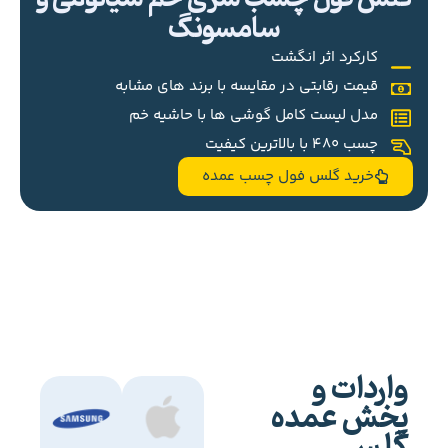
سامسونگ
کارکرد اثر انگشت
قیمت رقابتی در مقایسه با برند های مشابه
مدل لیست کامل گوشی ها با حاشیه خم
چسب 480 با بالاترین کیفیت
خرید گلس فول چسب عمده
واردات و
پخش عمده