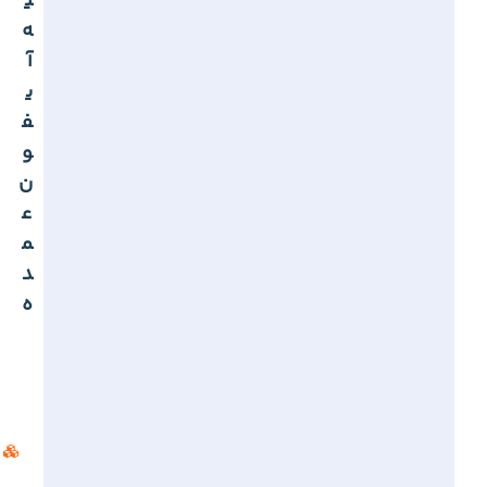
ی
ه
آ
ی
ف
و
ن
ع
م
د
ه