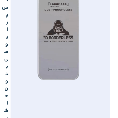
ل
س
پ
ر
ا
ی
و
س
ی
ب
د
و
ن
ح
ا
ش