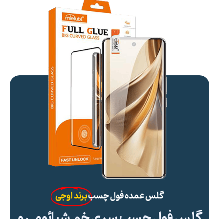
گلس عمده فول چسب
برند اوجی
گلس فول چسب سری خم شیائومی و