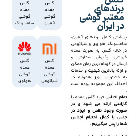
گلس
برندهای
گلس
گلس
عمده
عمده
معتبر گوشی
گوشی
گوشی
در ایران
آیفون
سامسونگ
پوشش کامل برندهای آیفون،
سامسونگ، هواوی و شیائومی
در خانه گلس به صورت عمده
فروشی، پذیرش سفارش و
گلس
گلس
ارسال در کوتاه ترین زمان ممکن
عمده
عمده
و ارائه بالاترین کیفیت و خدمات
گوشی
گوشی
به مشتریان عزیز همواره در
شیائومی
هواوی
اهداف این مجموعه بوده است
.
تمام اجناس
خرید گلس عمده
با
گارانتی ارائه می شود و در
صورت وجود نقص و ایراد در
جنس با کمال احترام اجناس
شما را پس میگیریم .