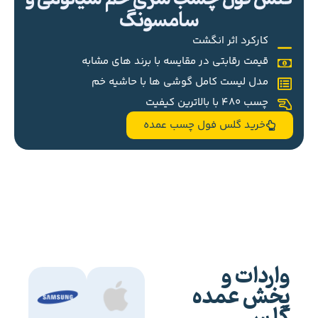
سامسونگ
کارکرد اثر انگشت
قیمت رقابتی در مقایسه با برند های مشابه
مدل لیست کامل گوشی ها با حاشیه خم
چسب 480 با بالاترین کیفیت
خرید گلس فول چسب عمده
واردات و
پخش عمده