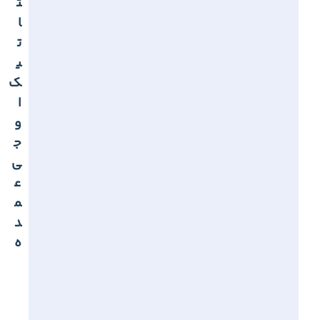
ت
ا
ت
ی
ک
ا
و
ج
ی
ع
م
د
ه