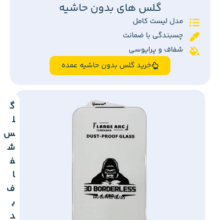
گلس های بدون حاشیه
مدل لیست کامل
چسبندگی با ضمانت
شفاف و پرایوسی
خرید گلس بدون حاشیه عمده
گ
ل
س
ش
ف
ا
ف
ب
د