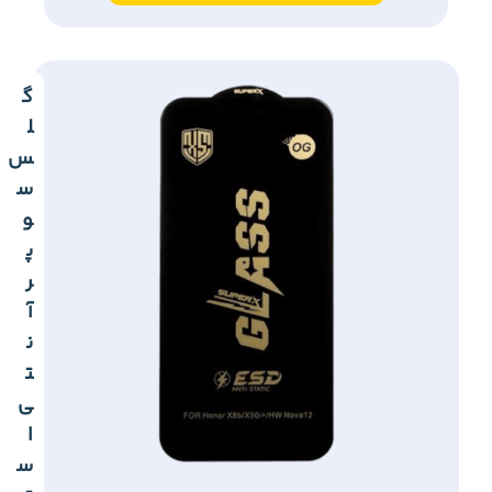
گ
ل
س
س
و
پ
ر
آ
ن
ت
ی
ا
س