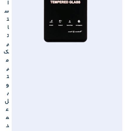
ا
س
ت
ا
ت
ی
ک
م
ی
ت
و
ب
ل
ع
م
د