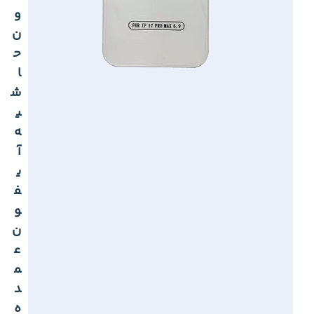
و
ن
ح
ا
ش
ی
ه
آ
ی
ف
و
ن
ع
م
د
ه