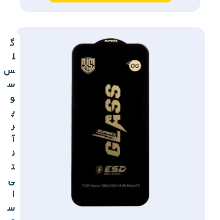
گ
ل
س
س
و
پ
ر
آ
ن
ت
ی
ا
س