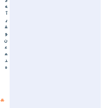
ی
ه
آ
ی
ف
و
ن
ع
م
د
ه