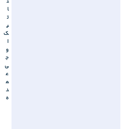
ت
ا
ت
ی
ک
ا
و
ج
ی
ع
م
د
ه