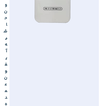
و
ن
ح
ا
ش
ی
ه
آ
ی
ف
و
ن
ع
م
د
ه