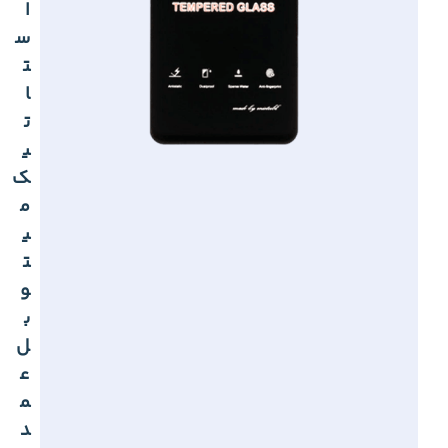
ا
س
ت
ا
ت
ی
ک
م
ی
ت
و
ب
ل
ع
م
د