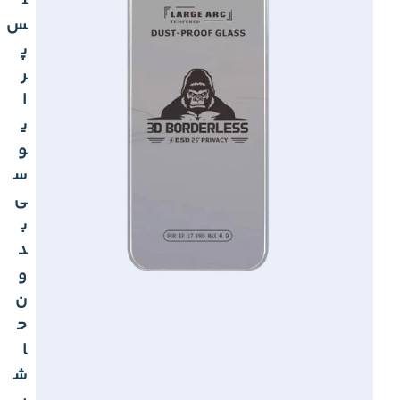
ل
س
پ
ر
ا
ی
و
س
ی
ب
د
و
ن
ح
ا
ش