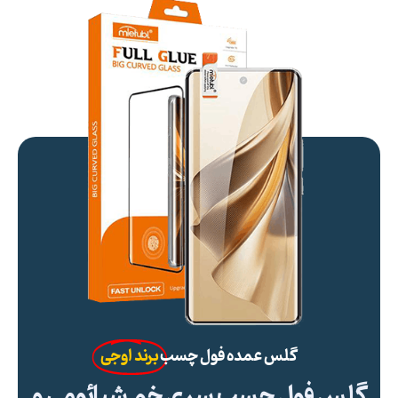
گلس عمده فول چسب
برند اوجی
گلس فول چسب سری خم شیائومی و