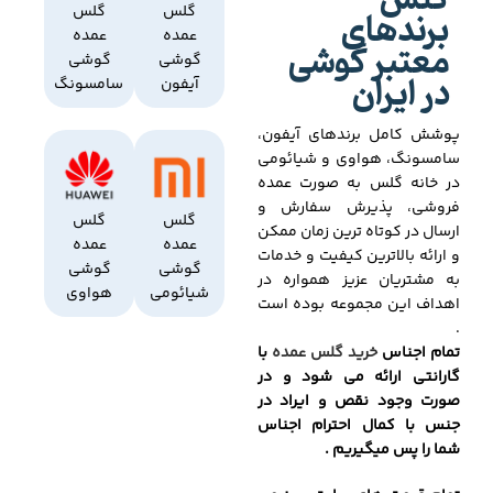
گلس
برندهای
گلس
گلس
عمده
عمده
معتبر گوشی
گوشی
گوشی
در ایران
آیفون
سامسونگ
پوشش کامل برندهای آیفون،
سامسونگ، هواوی و شیائومی
در خانه گلس به صورت عمده
فروشی، پذیرش سفارش و
گلس
گلس
ارسال در کوتاه ترین زمان ممکن
عمده
عمده
و ارائه بالاترین کیفیت و خدمات
گوشی
گوشی
به مشتریان عزیز همواره در
شیائومی
هواوی
اهداف این مجموعه بوده است
.
تمام اجناس
خرید گلس عمده
با
گارانتی ارائه می شود و در
صورت وجود نقص و ایراد در
جنس با کمال احترام اجناس
شما را پس میگیریم .