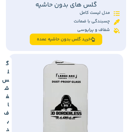
گلس های بدون حاشیه
مدل لیست کامل
چسبندگی با ضمانت
شفاف و پرایوسی
خرید گلس بدون حاشیه عمده
گ
ل
س
ش
ف
ا
ف
ب
د