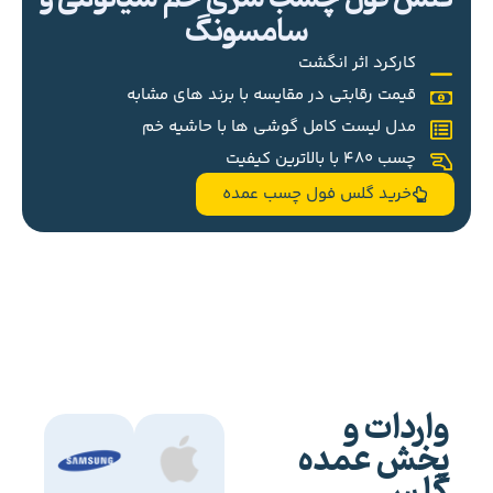
سامسونگ
کارکرد اثر انگشت
قیمت رقابتی در مقایسه با برند های مشابه
مدل لیست کامل گوشی ها با حاشیه خم
چسب 480 با بالاترین کیفیت
خرید گلس فول چسب عمده
واردات و
پخش عمده