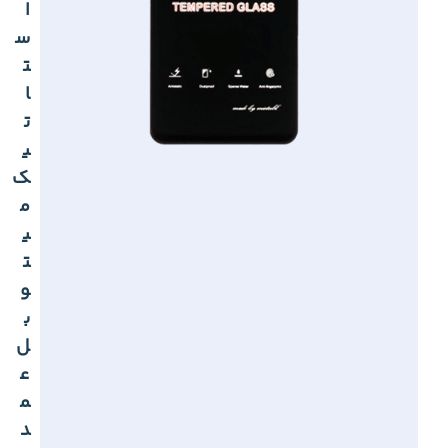
ا
س
ت
ا
ت
ی
ک
م
ی
ت
و
ب
ل
ع
م
د