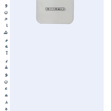
و
ن
ح
ا
ش
ی
ه
آ
ی
ف
و
ن
ع
م
د
ه