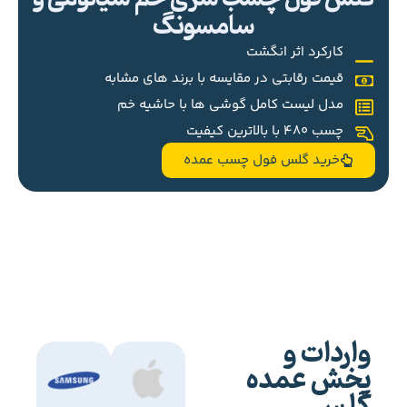
سامسونگ
کارکرد اثر انگشت
قیمت رقابتی در مقایسه با برند های مشابه
مدل لیست کامل گوشی ها با حاشیه خم
چسب 480 با بالاترین کیفیت
خرید گلس فول چسب عمده
واردات و
پخش عمده