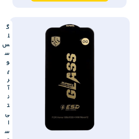
گ
ل
س
س
و
پ
ر
آ
ن
ت
ی
ا
س