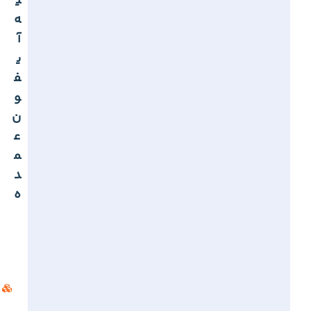
ی
ه
آ
ی
ف
و
ن
ع
م
د
ه