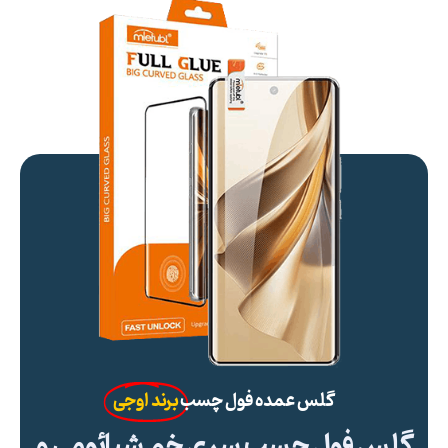
گلس عمده فول چسب
برند اوجی
گلس فول چسب سری خم شیائومی و