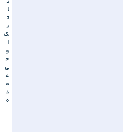
ت
ا
ت
ی
ک
ا
و
ج
ی
ع
م
د
ه