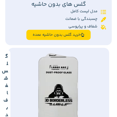
گلس های بدون حاشیه
مدل لیست کامل
چسبندگی با ضمانت
شفاف و پرایوسی
خرید گلس بدون حاشیه عمده
گ
ل
س
ش
ف
ا
ف
ب
د