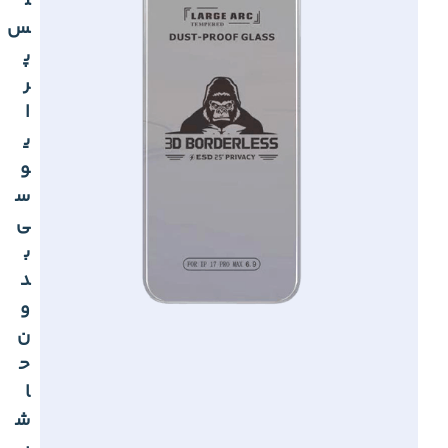
ل
س
پ
ر
ا
ی
و
س
ی
ب
د
و
ن
ح
ا
ش