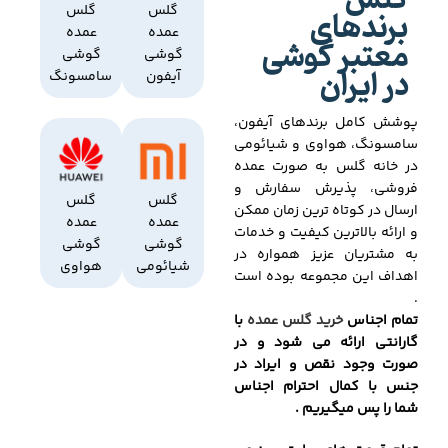
گلس
برندهای
گلس
گلس
عمده
عمده
معتبر گوشی
گوشی
گوشی
در ایران
آیفون
سامسونگ
پوشش کامل برندهای آیفون،
سامسونگ، هواوی و شیائومی
در خانه گلس به صورت عمده
فروشی، پذیرش سفارش و
گلس
گلس
ارسال در کوتاه ترین زمان ممکن
عمده
عمده
و ارائه بالاترین کیفیت و خدمات
گوشی
گوشی
به مشتریان عزیز همواره در
شیائومی
هواوی
اهداف این مجموعه بوده است
.
تمام اجناس
خرید گلس عمده
با
گارانتی ارائه می شود و در
صورت وجود نقص و ایراد در
جنس با کمال احترام اجناس
شما را پس میگیریم .