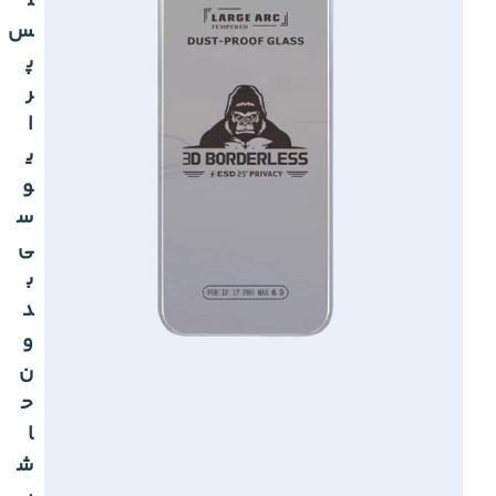
ل
س
پ
ر
ا
ی
و
س
ی
ب
د
و
ن
ح
ا
ش