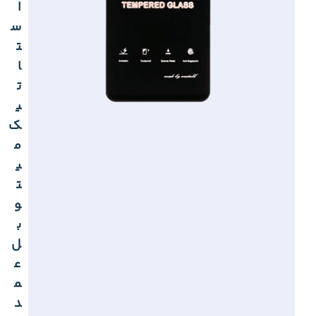
ا
س
ت
ا
ت
ی
ک
م
ی
ت
و
ب
ل
ع
م
د