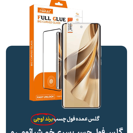
گلس عمده فول چسب
برند اوجی
گلس فول چسب سری خم شیائومی و