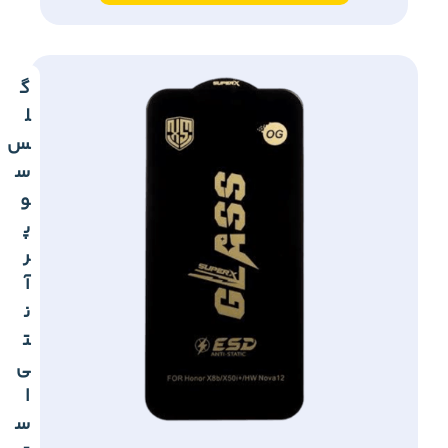
گ
ل
س
س
و
پ
ر
آ
ن
ت
ی
ا
س