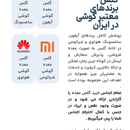
گلس
برندهای
گلس
گلس
عمده
عمده
معتبر گوشی
گوشی
گوشی
در ایران
آیفون
سامسونگ
پوشش کامل برندهای آیفون،
سامسونگ، هواوی و شیائومی
در خانه گلس به صورت عمده
فروشی، پذیرش سفارش و
گلس
گلس
ارسال در کوتاه ترین زمان ممکن
عمده
عمده
و ارائه بالاترین کیفیت و خدمات
گوشی
گوشی
به مشتریان عزیز همواره در
شیائومی
هواوی
اهداف این مجموعه بوده است
.
تمام اجناس
خرید گلس عمده
با
گارانتی ارائه می شود و در
صورت وجود نقص و ایراد در
جنس با کمال احترام اجناس
شما را پس میگیریم .