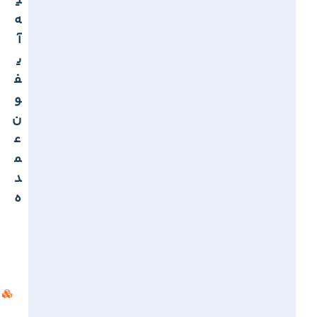
ی
ه
آ
ی
ف
و
ن
ع
م
د
ه