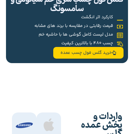
سامسونگ
کارکرد اثر انگشت
قیمت رقابتی در مقایسه با برند های مشابه
مدل لیست کامل گوشی ها با حاشیه خم
چسب 480 با بالاترین کیفیت
خرید گلس فول چسب عمده
واردات و
پخش عمده