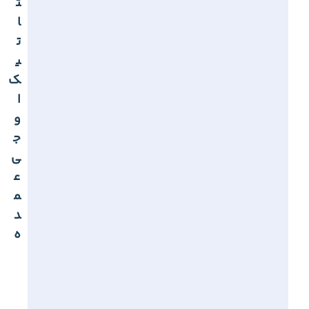
ت
ا
ت
ی
ک
ا
و
ج
ی
ع
م
د
ه