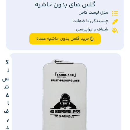
گلس های بدون حاشیه
مدل لیست کامل
چسبندگی با ضمانت
شفاف و پرایوسی
خرید گلس بدون حاشیه عمده
گ
ل
س
ش
ف
ا
ف
ب
د