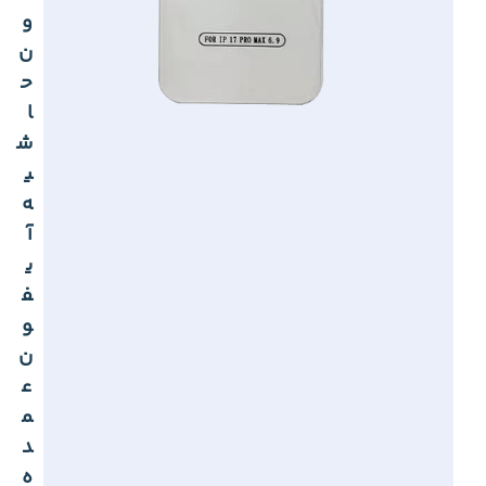
و
ن
ح
ا
ش
ی
ه
آ
ی
ف
و
ن
ع
م
د
ه