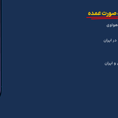
 صورت عمده
هواوی
ر ایران
و ایران