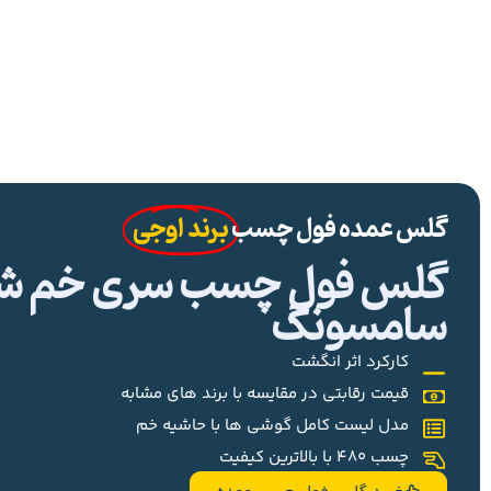
گلس عمده فول چسب
برند اوجی
گلس فول چسب سری خم شیا
سامسونگ
کارکرد اثر انگشت
قیمت رقابتی در مقایسه با برند های مشابه
مدل لیست کامل گوشی ها با حاشیه خم
چسب 480 با بالاترین کیفیت