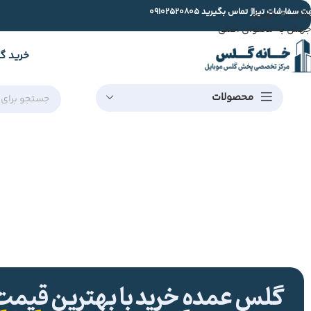
ت سفارشات تیراژ تماس بگیرید
09102520805
رفتن به ناوبری
جهش به محتوای اصلی
خرید گ
محصولات
گلس عمده خرید با بهترین قیمت