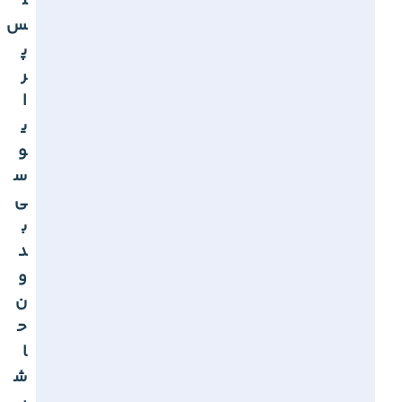
ل
س
پ
ر
ا
ی
و
س
ی
ب
د
و
ن
ح
ا
ش