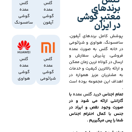
گلس
برندهای
گلس
گلس
عمده
عمده
معتبر گوشی
گوشی
گوشی
در ایران
آیفون
سامسونگ
پوشش کامل برندهای آیفون،
سامسونگ، هواوی و شیائومی
در خانه گلس به صورت عمده
فروشی، پذیرش سفارش و
گلس
گلس
ارسال در کوتاه ترین زمان ممکن
عمده
عمده
و ارائه بالاترین کیفیت و خدمات
گوشی
گوشی
به مشتریان عزیز همواره در
شیائومی
هواوی
اهداف این مجموعه بوده است
.
تمام اجناس
خرید گلس عمده
با
گارانتی ارائه می شود و در
صورت وجود نقص و ایراد در
جنس با کمال احترام اجناس
شما را پس میگیریم .