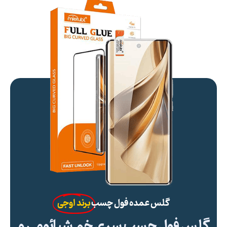
گلس عمده فول چسب
برند اوجی
گلس فول چسب سری خم شیائومی و