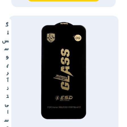
گ
ل
س
س
و
پ
ر
آ
ن
ت
ی
ا
س