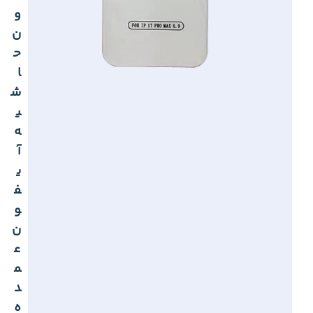
و
ن
ح
ا
ش
ی
ه
آ
ی
ف
و
ن
ع
م
د
ه