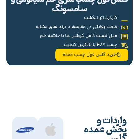
سامسونگ
کارکرد اثر انگشت
قیمت رقابتی در مقایسه با برند های مشابه
مدل لیست کامل گوشی ها با حاشیه خم
چسب 480 با بالاترین کیفیت
خرید گلس فول چسب عمده
واردات و
پخش عمده