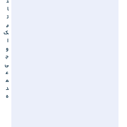
ت
ا
ت
ی
ک
ا
و
ج
ی
ع
م
د
ه