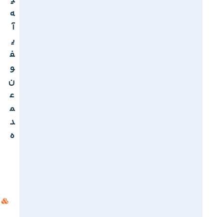
ی
ه
آ
ی
ف
و
ن
ع
م
د
ه