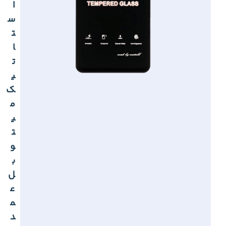
ا
س
ت
ا
ت
ی
ک
م
ی
ت
و
ب
ل
ع
م
د