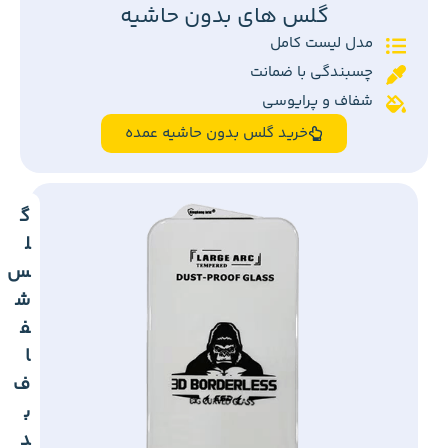
گلس های بدون حاشیه
مدل لیست کامل
چسبندگی با ضمانت
شفاف و پرایوسی
خرید گلس بدون حاشیه عمده
گ
ل
س
ش
ف
ا
ف
ب
د