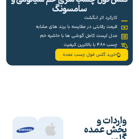
سامسونگ
کارکرد اثر انگشت
قیمت رقابتی در مقایسه با برند های مشابه
مدل لیست کامل گوشی ها با حاشیه خم
چسب 480 با بالاترین کیفیت
خرید گلس فول چسب عمده
واردات و
پخش عمده