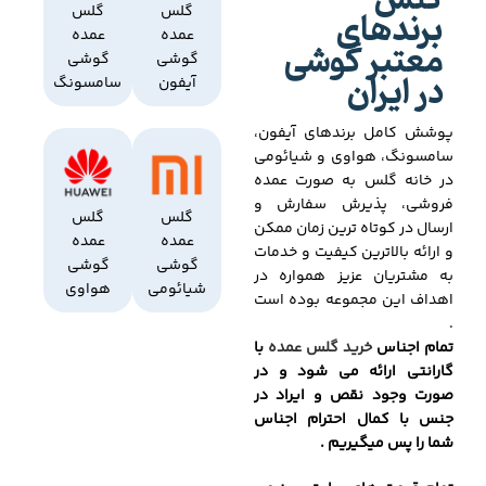
گلس
برندهای
گلس
گلس
عمده
عمده
معتبر گوشی
گوشی
گوشی
در ایران
آیفون
سامسونگ
پوشش کامل برندهای آیفون،
سامسونگ، هواوی و شیائومی
در خانه گلس به صورت عمده
فروشی، پذیرش سفارش و
گلس
گلس
ارسال در کوتاه ترین زمان ممکن
عمده
عمده
و ارائه بالاترین کیفیت و خدمات
گوشی
گوشی
به مشتریان عزیز همواره در
شیائومی
هواوی
اهداف این مجموعه بوده است
.
تمام اجناس
خرید گلس عمده
با
گارانتی ارائه می شود و در
صورت وجود نقص و ایراد در
جنس با کمال احترام اجناس
شما را پس میگیریم .