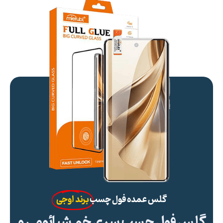
گلس عمده فول چسب
برند اوجی
گلس فول چسب سری خم شیائومی و