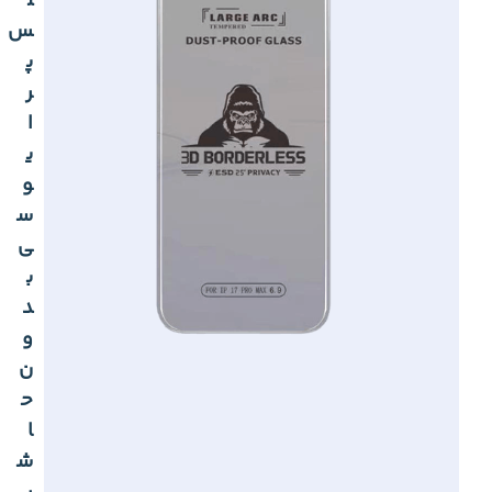
ل
س
پ
ر
ا
ی
و
س
ی
ب
د
و
ن
ح
ا
ش