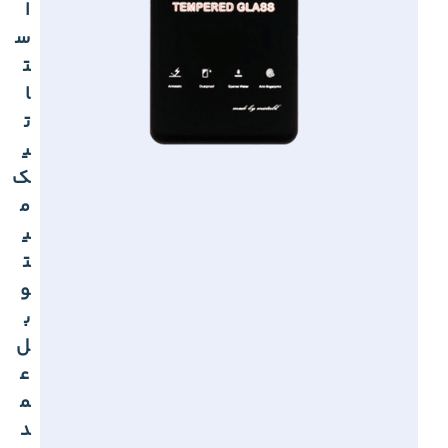
ا
س
ت
ا
ت
ی
ک
م
ی
ت
و
ب
ل
ع
م
د