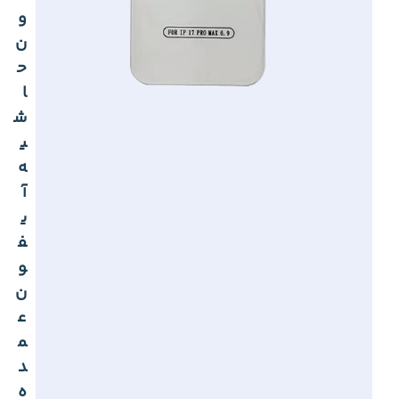
و
ن
ح
ا
ش
ی
ه
آ
ی
ف
و
ن
ع
م
د
ه