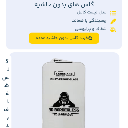
گلس های بدون حاشیه
مدل لیست کامل
چسبندگی با ضمانت
شفاف و پرایوسی
خرید گلس بدون حاشیه عمده
گ
ل
س
ش
ف
ا
ف
ب
د