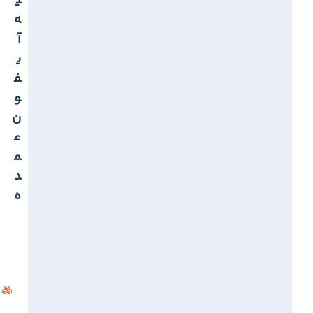
ی
ه
آ
ی
ف
و
ن
ع
م
د
ه