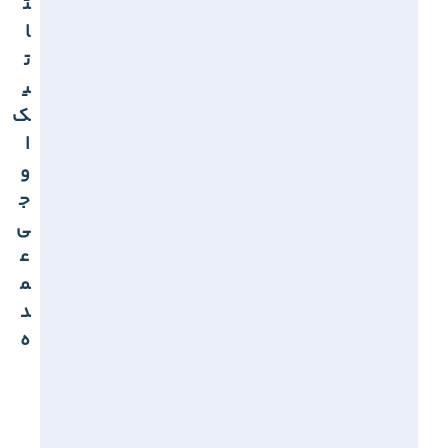
ت
ا
ت
ی
ک
ا
و
ج
ی
ع
م
د
ه