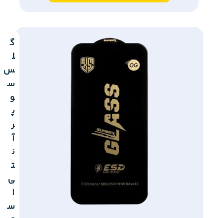
گ
ل
س
س
و
پ
ر
آ
ن
ت
ی
ا
س