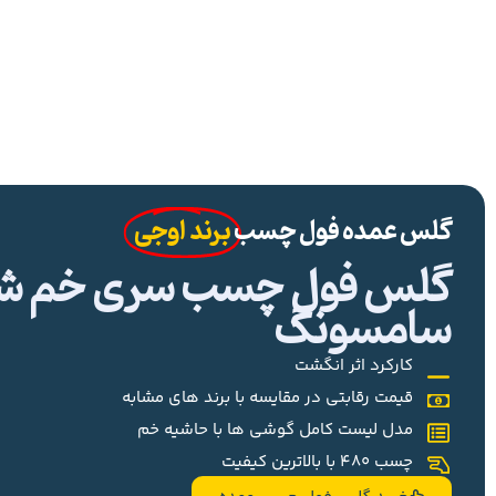
گلس عمده فول چسب
برند اوجی
گلس فول چسب سری خم شیا
سامسونگ
کارکرد اثر انگشت
قیمت رقابتی در مقایسه با برند های مشابه
مدل لیست کامل گوشی ها با حاشیه خم
چسب 480 با بالاترین کیفیت