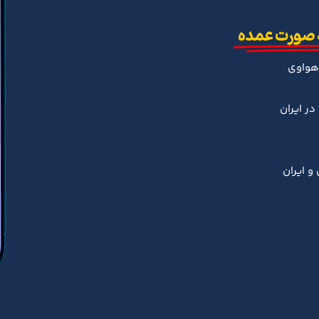
 صورت عمده
هواوی
ر ایران
و ایران