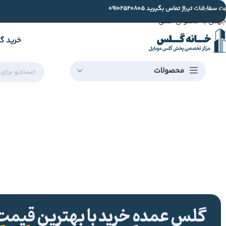
ت سفارشات تیراژ تماس بگیرید
09102520805
رفتن به ناوبری
جهش به محتوای اصلی
خرید گ
محصولات
گلس عمده خرید با بهترین قیمت