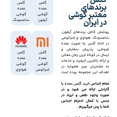
گلس
برندهای
گلس
گلس
عمده
عمده
معتبر گوشی
گوشی
گوشی
در ایران
آیفون
سامسونگ
پوشش کامل برندهای آیفون،
سامسونگ، هواوی و شیائومی
در خانه گلس به صورت عمده
فروشی، پذیرش سفارش و
گلس
گلس
ارسال در کوتاه ترین زمان ممکن
عمده
عمده
و ارائه بالاترین کیفیت و خدمات
گوشی
گوشی
به مشتریان عزیز همواره در
شیائومی
هواوی
اهداف این مجموعه بوده است
.
تمام اجناس
خرید گلس عمده
با
گارانتی ارائه می شود و در
صورت وجود نقص و ایراد در
جنس با کمال احترام اجناس
شما را پس میگیریم .