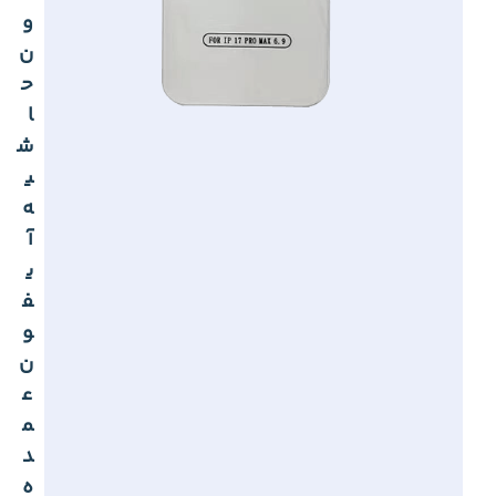
و
ن
ح
ا
ش
ی
ه
آ
ی
ف
و
ن
ع
م
د
ه