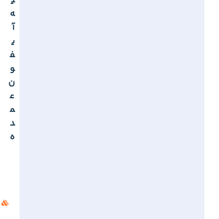
ی
ه
آ
ی
ف
و
ن
ع
م
د
ه