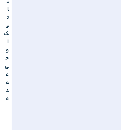
ت
ا
ت
ی
ک
ا
و
ج
ی
ع
م
د
ه