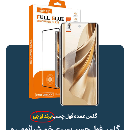
گلس عمده فول چسب
برند اوجی
گلس فول چسب سری خم شیائومی و