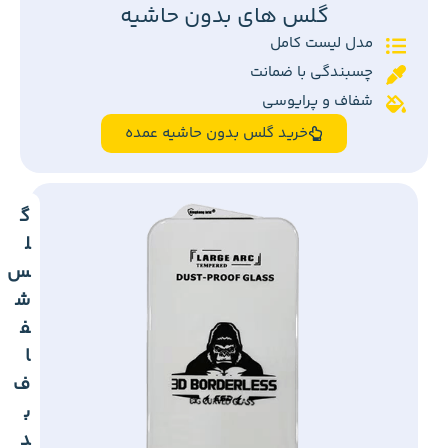
گلس های بدون حاشیه
مدل لیست کامل
چسبندگی با ضمانت
شفاف و پرایوسی
خرید گلس بدون حاشیه عمده
گ
ل
س
ش
ف
ا
ف
ب
د