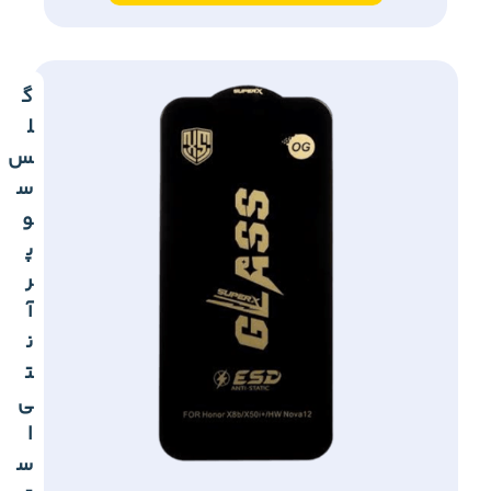
گ
ل
س
س
و
پ
ر
آ
ن
ت
ی
ا
س