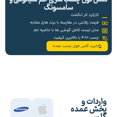
سامسونگ
کارکرد اثر انگشت
قیمت رقابتی در مقایسه با برند های مشابه
مدل لیست کامل گوشی ها با حاشیه خم
چسب 480 با بالاترین کیفیت
خرید گلس فول چسب عمده
واردات و
پخش عمده