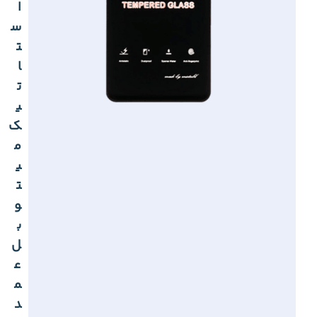
ا
س
ت
ا
ت
ی
ک
م
ی
ت
و
ب
ل
ع
م
د