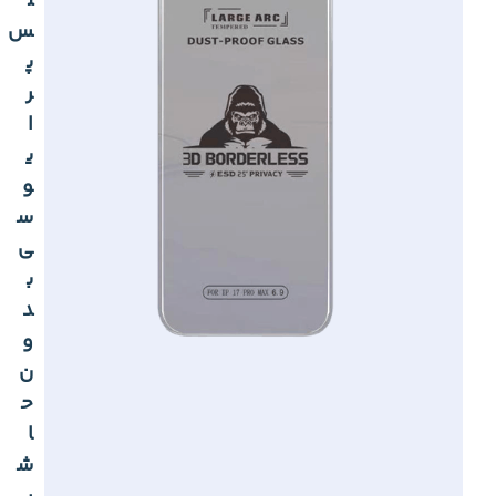
ل
س
پ
ر
ا
ی
و
س
ی
ب
د
و
ن
ح
ا
ش