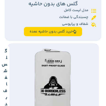
گلس های بدون حاشیه
مدل لیست کامل
چسبندگی با ضمانت
شفاف و پرایوسی
خرید گلس بدون حاشیه عمده
گ
ل
س
ش
ف
ا
ف
ب
د