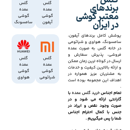
گلس
برندهای
گلس
گلس
عمده
عمده
معتبر گوشی
گوشی
گوشی
در ایران
آیفون
سامسونگ
پوشش کامل برندهای آیفون،
سامسونگ، هواوی و شیائومی
در خانه گلس به صورت عمده
فروشی، پذیرش سفارش و
گلس
گلس
ارسال در کوتاه ترین زمان ممکن
عمده
عمده
و ارائه بالاترین کیفیت و خدمات
گوشی
گوشی
به مشتریان عزیز همواره در
شیائومی
هواوی
اهداف این مجموعه بوده است
.
تمام اجناس
خرید گلس عمده
با
گارانتی ارائه می شود و در
صورت وجود نقص و ایراد در
جنس با کمال احترام اجناس
شما را پس میگیریم .