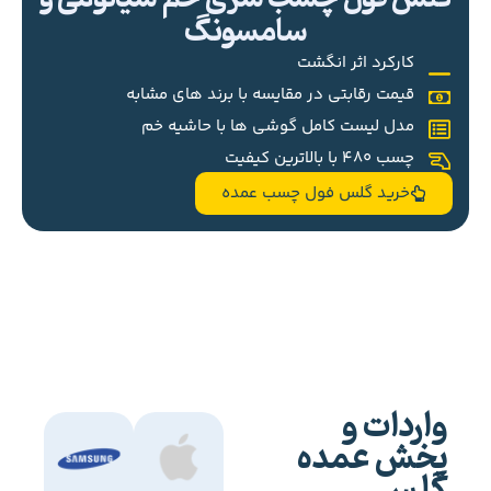
سامسونگ
کارکرد اثر انگشت
قیمت رقابتی در مقایسه با برند های مشابه
مدل لیست کامل گوشی ها با حاشیه خم
چسب 480 با بالاترین کیفیت
خرید گلس فول چسب عمده
واردات و
پخش عمده