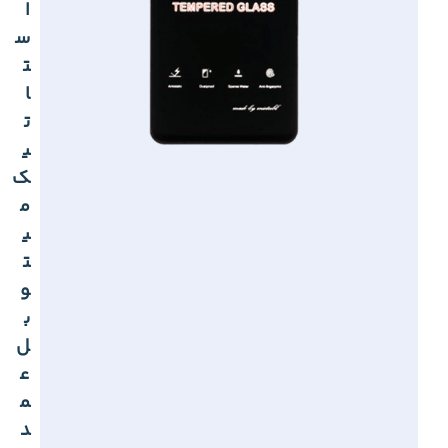
ا
س
ت
ا
ت
ی
ک
م
ی
ت
و
ب
ل
ع
م
د