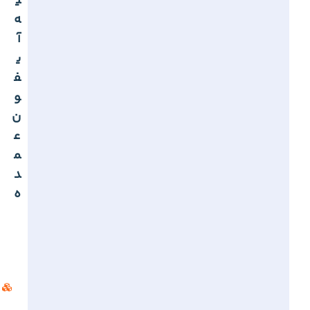
ی
ه
آ
ی
ف
و
ن
ع
م
د
ه