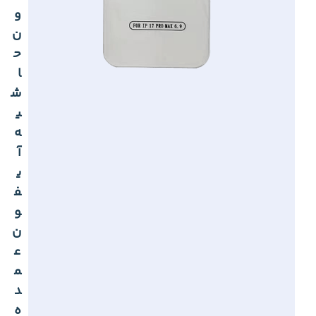
و
ن
ح
ا
ش
ی
ه
آ
ی
ف
و
ن
ع
م
د
ه