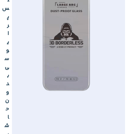
ل
س
پ
ر
ا
ی
و
س
ی
ب
د
و
ن
ح
ا
ش