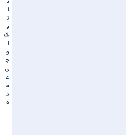
ت
ا
ت
ی
ک
ا
و
ج
ی
ع
م
د
ه