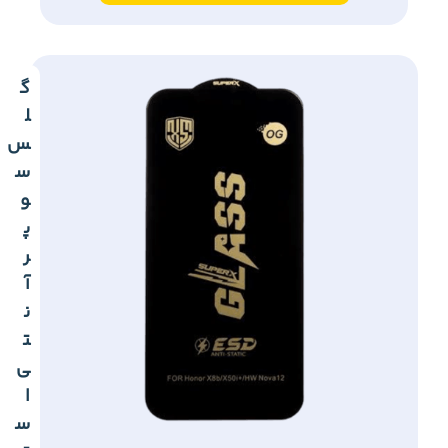
گ
ل
س
س
و
پ
ر
آ
ن
ت
ی
ا
س