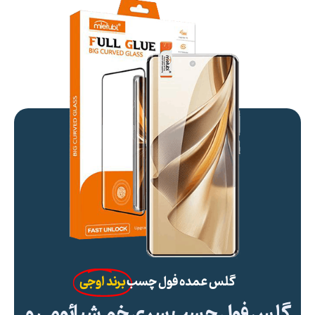
گلس عمده فول چسب
برند اوجی
گلس فول چسب سری خم شیائومی و