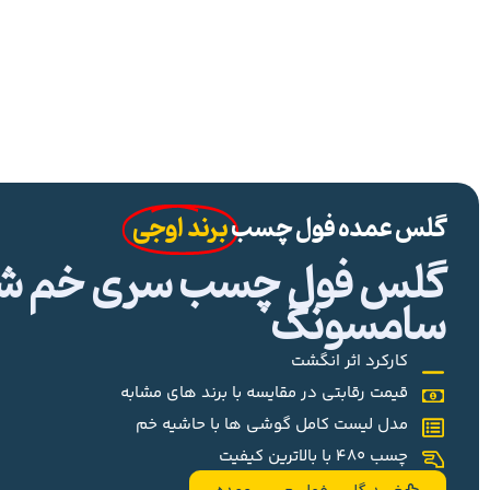
گلس عمده فول چسب
برند اوجی
گلس فول چسب سری خم شیا
سامسونگ
کارکرد اثر انگشت
قیمت رقابتی در مقایسه با برند های مشابه
مدل لیست کامل گوشی ها با حاشیه خم
چسب 480 با بالاترین کیفیت