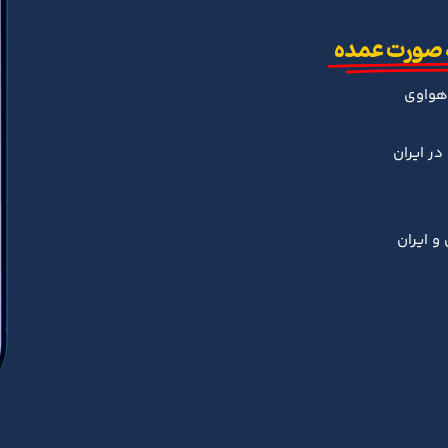
 صورت عمده
هواوی
ر ایران
و ایران