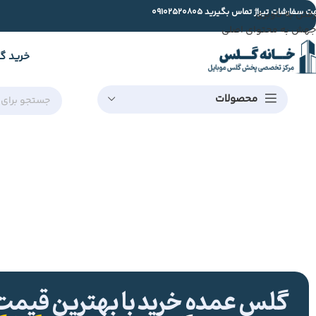
ت سفارشات تیراژ تماس بگیرید
09102520805
رفتن به ناوبری
جهش به محتوای اصلی
خرید گ
محصولات
گلس عمده خرید با بهترین قیمت