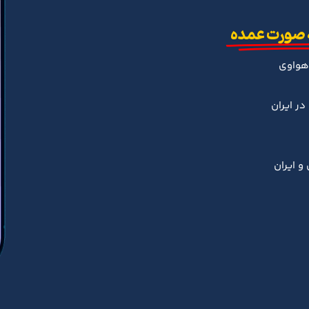
 صورت عمده
هواوی
ر ایران
و ایران