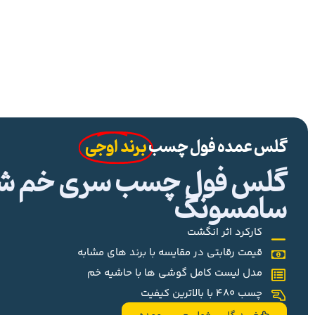
گلس عمده فول چسب
برند اوجی
گلس فول چسب سری خم شیا
سامسونگ
کارکرد اثر انگشت
قیمت رقابتی در مقایسه با برند های مشابه
مدل لیست کامل گوشی ها با حاشیه خم
چسب 480 با بالاترین کیفیت