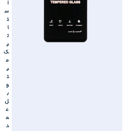
ا
س
ت
ا
ت
ی
ک
م
ی
ت
و
ب
ل
ع
م
د