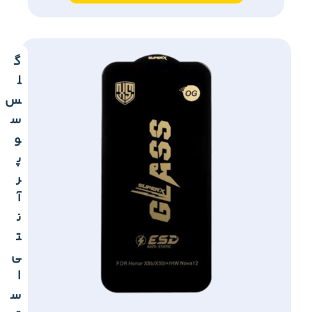
گ
ل
س
س
و
پ
ر
آ
ن
ت
ی
ا
س