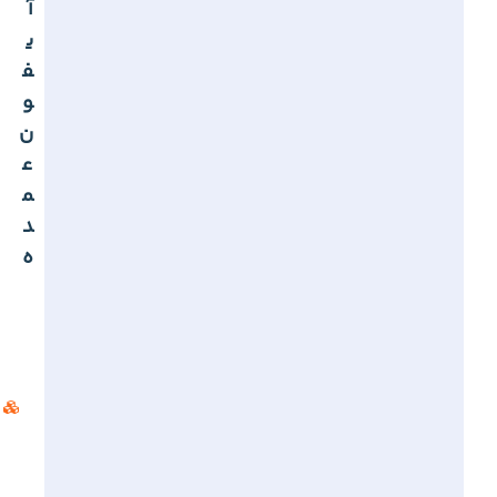
آ
ی
ف
و
ن
ع
م
د
ه