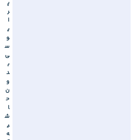
پ
ر
ا
ی
و
س
ی
ب
د
و
ن
ح
ا
ش
ی
ه