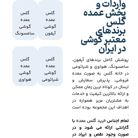
واردات و
پخش عمده
گلس
گلس
گلس
عمده
عمده
برندهای
گوشی
گوشی
آیفون
سامسونگ
معتبر گوشی
در ایران
گلس
گلس
پوشش کامل برندهای آیفون،
عمده
عمده
سامسونگ، هواوی و شیائومی
گوشی
گوشی
در خانه گلس به صورت عمده
شیائومی
هواوی
فروشی، پذیرش سفارش و
ارسال در کوتاه ترین زمان ممکن
و ارائه بالاترین کیفیت و خدمات
به مشتریان عزیز همواره در
اهداف این مجموعه بوده است
.
تمام اجناس
خرید گلس عمده
با
گارانتی ارائه می شود و در
صورت وجود نقص و ایراد در