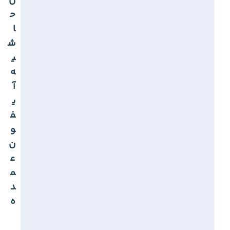
ن
ح
ا
ش
ی
ه
آ
ی
ف
و
ن
ع
م
د
ه