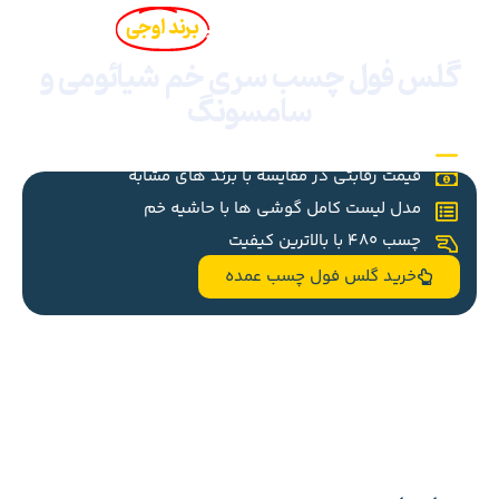
گلس عمده فول چسب
برند اوجی
گلس فول چسب سری خم شیائومی و
سامسونگ
کارکرد اثر انگشت
قیمت رقابتی در مقایسه با برند های مشابه
مدل لیست کامل گوشی ها با حاشیه خم
چسب 480 با بالاترین کیفیت
خرید گلس فول چسب عمده