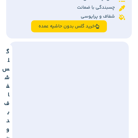
چسبندگی با ضمانت
شفاف و پرایوسی
خرید گلس بدون حاشیه عمده
گ
ل
س
ش
ف
ا
ف
ب
د
و