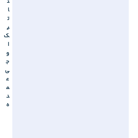
ت
ا
ت
ی
ک
ا
و
ج
ی
ع
م
د
ه