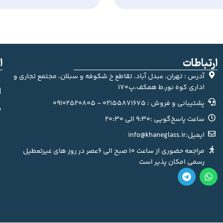
ارتباطات
ا
آدرس : تهران، عبدل آباد، تقاطع خ شکوفه و سبلان، مجتمع تجاری و
اداری کوه نور،ط همکف،پ170
پشتیبانی و فروش : 02155871675 - 09102520805
ساعت پاسخ‌گویی :9:30 الی 20:30
ایمیل:info@khaneglass.ir
مراجعه حضوری از ساعت 10 صبح الی 6عصر در روز های غیرتعطیل
رسمی امکان پذیر است