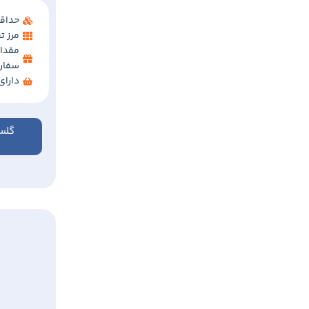
حداقل 
مرز تخفی
مقدار
سفار
دارا
گلس