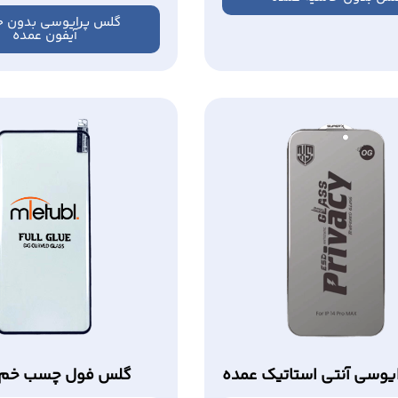
گلس پرایوسی بدون ح
آیفون عمده
یوسی آنتی استاتیک عمده
گلس فول چسب خم 