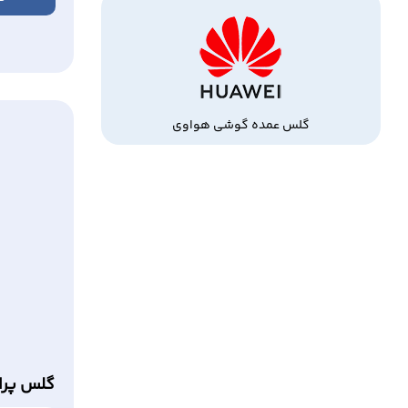
گلس عمده گوشی هواوی
گلس پرا