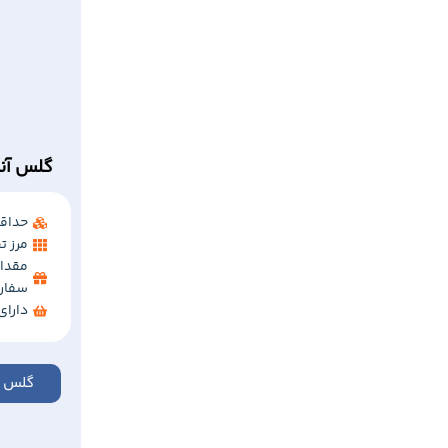
گلس آنت
حداقل 
مرز تخفی
مقدار
سفار
دارا
گلس آ