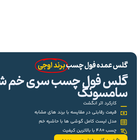
گلس عمده فول چسب
برند اوجی
گلس فول چسب سری خم شیا
سامسونگ
کارکرد اثر انگشت
قیمت رقابتی در مقایسه با برند های مشابه
مدل لیست کامل گوشی ها با حاشیه خم
چسب 480 با بالاترین کیفیت