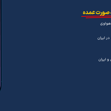
 صورت عمده
هواوی
ر ایران
و ایران