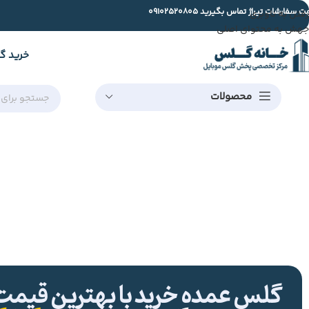
ت سفارشات تیراژ تماس بگیرید
09102520805
رفتن به ناوبری
جهش به محتوای اصلی
خرید گ
محصولات
گلس عمده خرید با بهترین قیمت