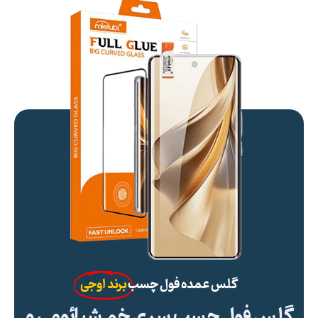
گلس عمده فول چسب
برند اوجی
گلس فول چسب سری خم شیائومی و