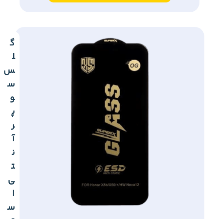
گ
ل
س
س
و
پ
ر
آ
ن
ت
ی
ا
س