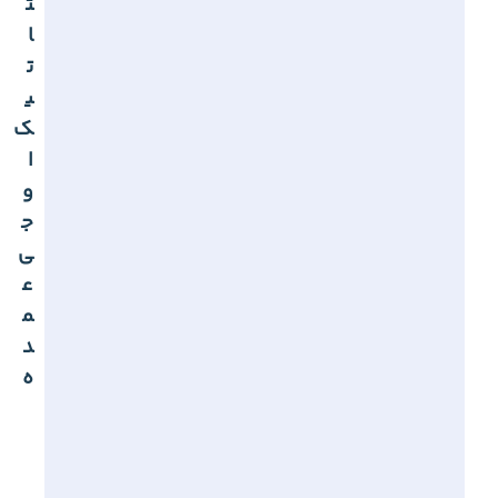
ت
ا
ت
ی
ک
ا
و
ج
ی
ع
م
د
ه