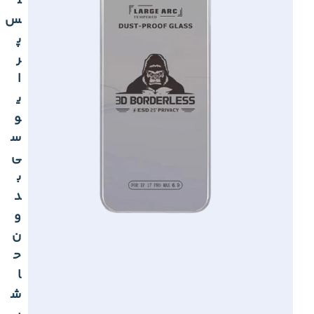
ل
س
پ
ر
ا
ی
و
س
ی
ب
د
و
ن
ح
ا
ش