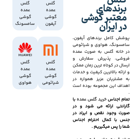
گلس
برندهای
گلس
گلس
عمده
عمده
معتبر گوشی
گوشی
گوشی
در ایران
آیفون
سامسونگ
پوشش کامل برندهای آیفون،
سامسونگ، هواوی و شیائومی
در خانه گلس به صورت عمده
فروشی، پذیرش سفارش و
گلس
گلس
ارسال در کوتاه ترین زمان ممکن
عمده
عمده
و ارائه بالاترین کیفیت و خدمات
گوشی
گوشی
به مشتریان عزیز همواره در
شیائومی
هواوی
اهداف این مجموعه بوده است
.
تمام اجناس
خرید گلس عمده
با
گارانتی ارائه می شود و در
صورت وجود نقص و ایراد در
جنس با کمال احترام اجناس
شما را پس میگیریم .