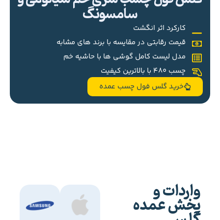
سامسونگ
کارکرد اثر انگشت
قیمت رقابتی در مقایسه با برند های مشابه
مدل لیست کامل گوشی ها با حاشیه خم
چسب 480 با بالاترین کیفیت
خرید گلس فول چسب عمده
واردات و
پخش عمده