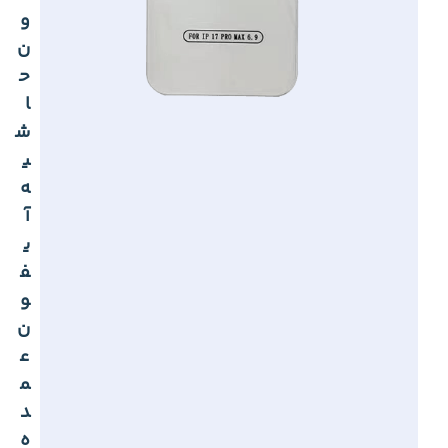
و
ن
ح
ا
ش
ی
ه
آ
ی
ف
و
ن
ع
م
د
ه