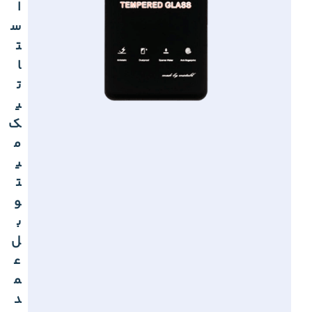
ا
س
ت
ا
ت
ی
ک
م
ی
ت
و
ب
ل
ع
م
د