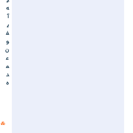
ی
ه
آ
ی
ف
و
ن
ع
م
د
ه