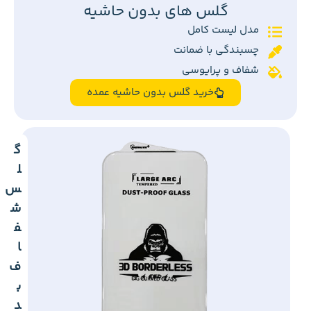
گلس های بدون حاشیه
مدل لیست کامل
چسبندگی با ضمانت
شفاف و پرایوسی
خرید گلس بدون حاشیه عمده
گ
ل
س
ش
ف
ا
ف
ب
د