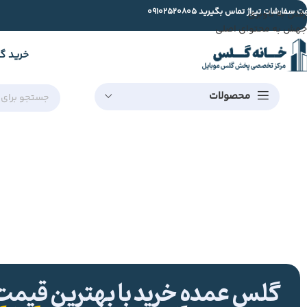
ت سفارشات تیراژ تماس بگیرید
09102520805
رفتن به ناوبری
جهش به محتوای اصلی
خرید گ
محصولات
گلس عمده خرید با بهترین قیمت