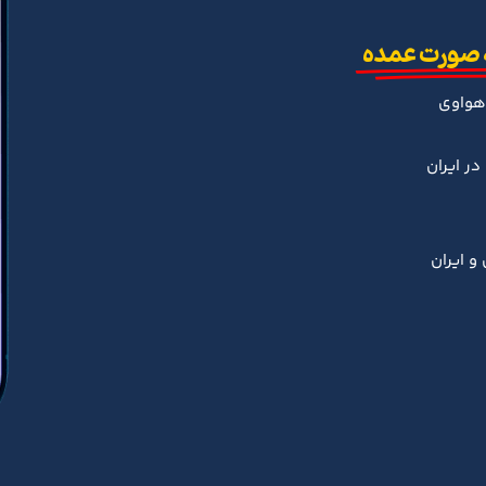
 صورت عمده
هواوی
ر ایران
و ایران