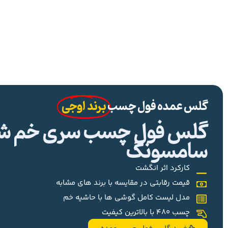
گلس عمده فول چسب
برند اوجی
گلس فول چسب سری خم شیا
سامسونگ
کارکرد اثر انگشت
قیمت رقابتی در مقایسه با برند های مشابه
مدل لیست کامل گوشی ها با حاشیه خم
چسب 480 با بالاترین کیفیت