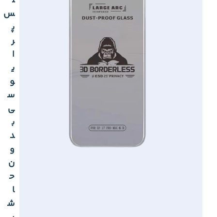
ل
س
پ
ر
ا
ی
و
س
ی
ب
د
و
ن
ح
ا
ش