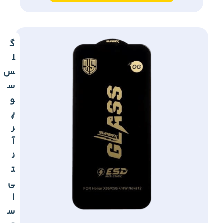
گ
ل
س
س
و
پ
ر
آ
ن
ت
ی
ا
س