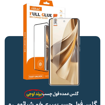
گلس عمده فول چسب
برند اوجی
گلس فول چسب سری خم شیائومی و