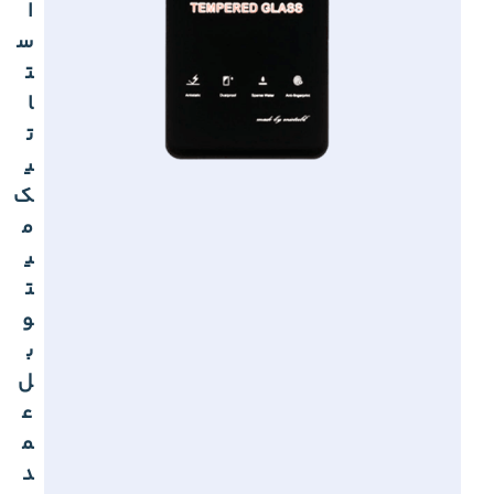
ا
س
ت
ا
ت
ی
ک
م
ی
ت
و
ب
ل
ع
م
د