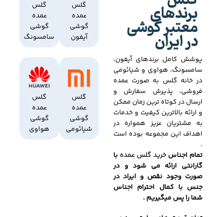
گلس
برندهای
گلس
گلس
عمده
عمده
معتبر گوشی
گوشی
گوشی
در ایران
آیفون
سامسونگ
پوشش کامل برندهای آیفون،
سامسونگ، هواوی و شیائومی
در خانه گلس به صورت عمده
فروشی، پذیرش سفارش و
گلس
گلس
ارسال در کوتاه ترین زمان ممکن
عمده
عمده
و ارائه بالاترین کیفیت و خدمات
گوشی
گوشی
به مشتریان عزیز همواره در
شیائومی
هواوی
اهداف این مجموعه بوده است
.
تمام اجناس
خرید گلس عمده
با
گارانتی ارائه می شود و در
صورت وجود نقص و ایراد در
جنس با کمال احترام اجناس
شما را پس میگیریم .