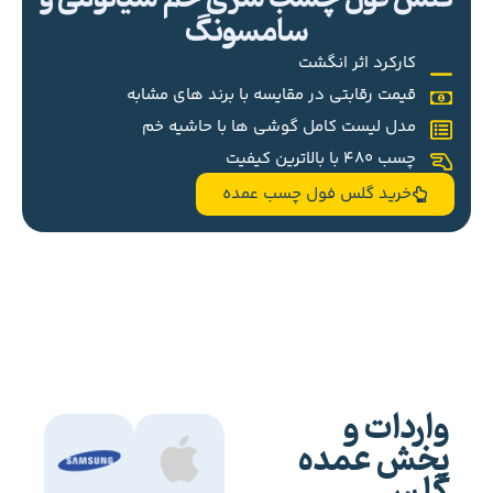
سامسونگ
کارکرد اثر انگشت
قیمت رقابتی در مقایسه با برند های مشابه
مدل لیست کامل گوشی ها با حاشیه خم
چسب 480 با بالاترین کیفیت
خرید گلس فول چسب عمده
واردات و
پخش عمده