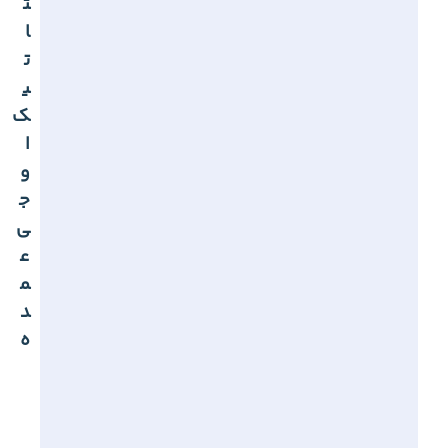
ت
ا
ت
ی
ک
ا
و
ج
ی
ع
م
د
ه