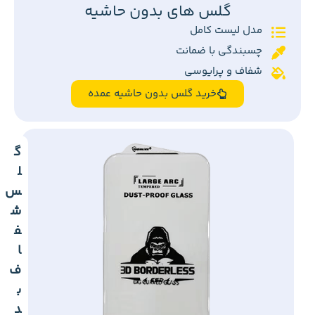
گلس های بدون حاشیه
مدل لیست کامل
چسبندگی با ضمانت
شفاف و پرایوسی
خرید گلس بدون حاشیه عمده
گ
ل
س
ش
ف
ا
ف
ب
د