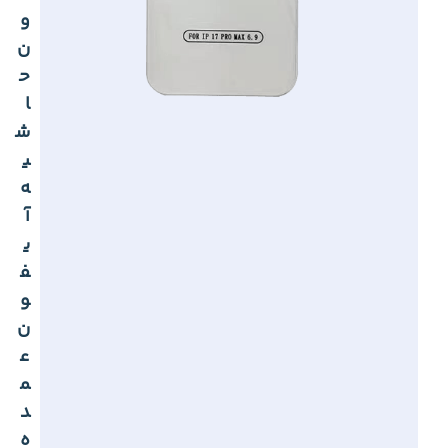
و
ن
ح
ا
ش
ی
ه
آ
ی
ف
و
ن
ع
م
د
ه