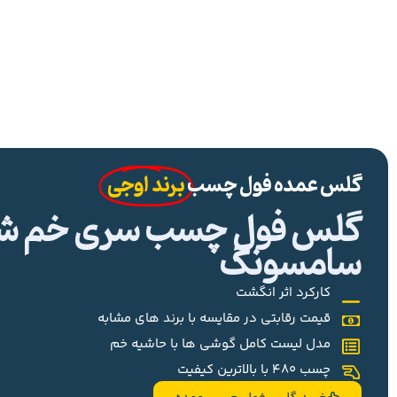
گلس عمده فول چسب
برند اوجی
گلس فول چسب سری خم شیا
سامسونگ
کارکرد اثر انگشت
قیمت رقابتی در مقایسه با برند های مشابه
مدل لیست کامل گوشی ها با حاشیه خم
چسب 480 با بالاترین کیفیت