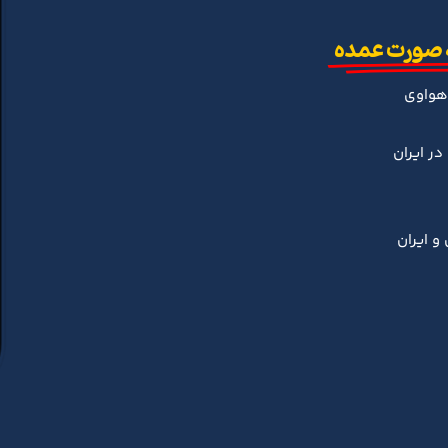
 صورت عمده
هواوی
ر ایران
و ایران