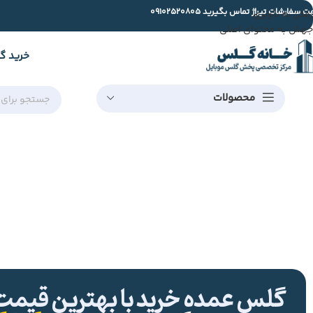
ت سفارشات تیراژ تماس بگیرید
09102520805
رفتن به ناوبری
جهش به محتوای اصلی
خرید گ
محصولات
گلس عمده خرید با بهترین قیمت