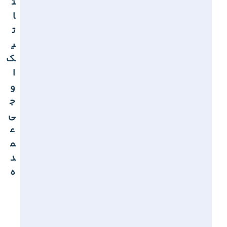
ت
ا
ت
ی
ک
ا
و
ج
ی
ع
م
د
ه