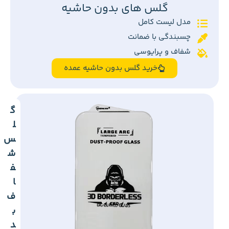
گلس های بدون حاشیه
مدل لیست کامل
چسبندگی با ضمانت
شفاف و پرایوسی
خرید گلس بدون حاشیه عمده
گ
ل
س
ش
ف
ا
ف
ب
د