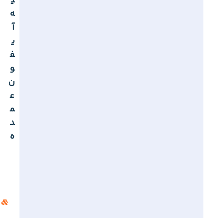
ی
ه
آ
ی
ف
و
ن
ع
م
د
ه