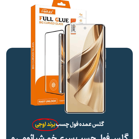
گلس عمده فول چسب
برند اوجی
گلس فول چسب سری خم شیائومی و