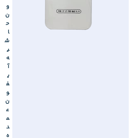
و
ن
ح
ا
ش
ی
ه
آ
ی
ف
و
ن
ع
م
د
ه