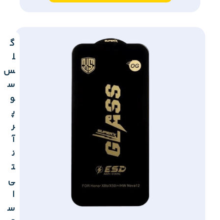
گ
ل
س
س
و
پ
ر
آ
ن
ت
ی
ا
س