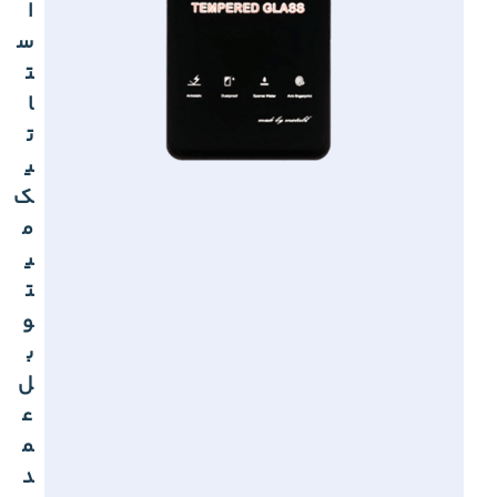
ا
س
ت
ا
ت
ی
ک
م
ی
ت
و
ب
ل
ع
م
د