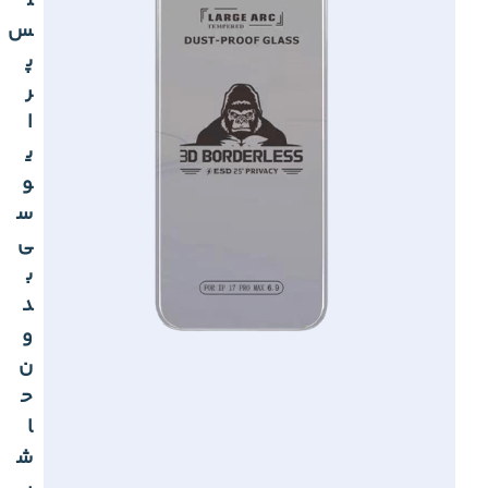
ل
س
پ
ر
ا
ی
و
س
ی
ب
د
و
ن
ح
ا
ش