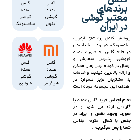
گلس
برندهای
گلس
گلس
عمده
عمده
معتبر گوشی
گوشی
گوشی
در ایران
آیفون
سامسونگ
پوشش کامل برندهای آیفون،
سامسونگ، هواوی و شیائومی
در خانه گلس به صورت عمده
فروشی، پذیرش سفارش و
گلس
گلس
ارسال در کوتاه ترین زمان ممکن
عمده
عمده
و ارائه بالاترین کیفیت و خدمات
گوشی
گوشی
به مشتریان عزیز همواره در
شیائومی
هواوی
اهداف این مجموعه بوده است
.
تمام اجناس
خرید گلس عمده
با
گارانتی ارائه می شود و در
صورت وجود نقص و ایراد در
جنس با کمال احترام اجناس
شما را پس میگیریم .