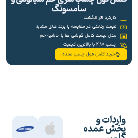
سامسونگ
کارکرد اثر انگشت
قیمت رقابتی در مقایسه با برند های مشابه
مدل لیست کامل گوشی ها با حاشیه خم
چسب 480 با بالاترین کیفیت
خرید گلس فول چسب عمده
واردات و
پخش عمده