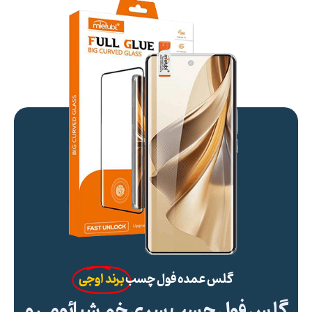
گلس عمده فول چسب
برند اوجی
گلس فول چسب سری خم شیائومی و