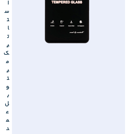
ا
س
ت
ا
ت
ی
ک
م
ی
ت
و
ب
ل
ع
م
د