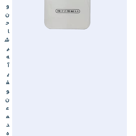
و
ن
ح
ا
ش
ی
ه
آ
ی
ف
و
ن
ع
م
د
ه