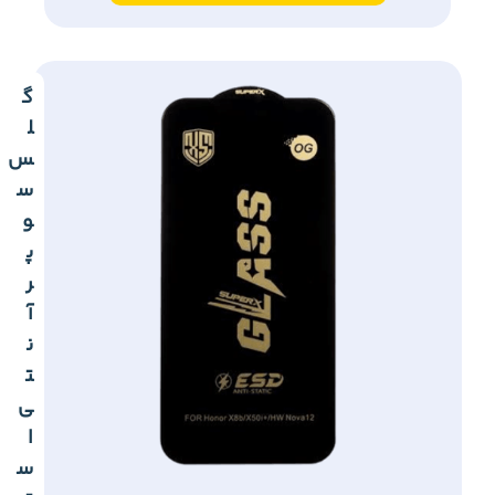
گ
ل
س
س
و
پ
ر
آ
ن
ت
ی
ا
س