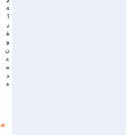
ی
ه
آ
ی
ف
و
ن
ع
م
د
ه