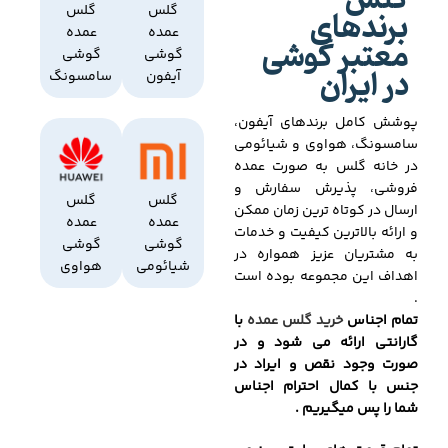
گلس
برندهای
گلس
گلس
عمده
عمده
معتبر گوشی
گوشی
گوشی
در ایران
آیفون
سامسونگ
پوشش کامل برندهای آیفون،
سامسونگ، هواوی و شیائومی
در خانه گلس به صورت عمده
فروشی، پذیرش سفارش و
گلس
گلس
ارسال در کوتاه ترین زمان ممکن
عمده
عمده
و ارائه بالاترین کیفیت و خدمات
گوشی
گوشی
به مشتریان عزیز همواره در
شیائومی
هواوی
اهداف این مجموعه بوده است
.
تمام اجناس
خرید گلس عمده
با
گارانتی ارائه می شود و در
صورت وجود نقص و ایراد در
جنس با کمال احترام اجناس
شما را پس میگیریم .