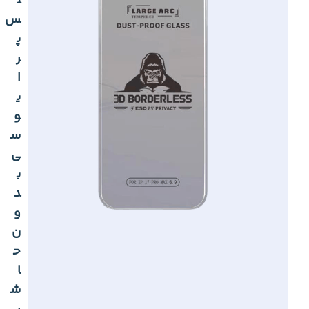
ل
س
پ
ر
ا
ی
و
س
ی
ب
د
و
ن
ح
ا
ش