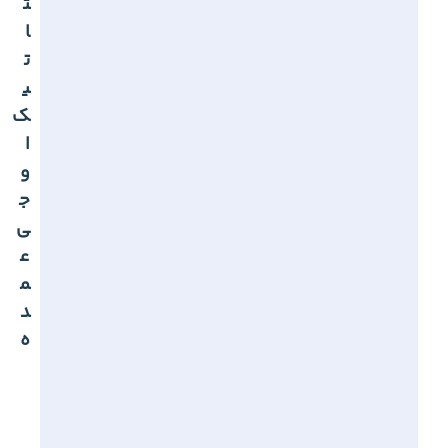
ت
ا
ت
ی
ک
ا
و
ج
ی
ع
م
د
ه