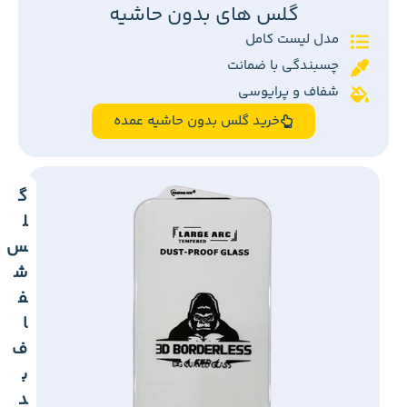
گلس های بدون حاشیه
مدل لیست کامل
چسبندگی با ضمانت
شفاف و پرایوسی
خرید گلس بدون حاشیه عمده
گ
ل
س
ش
ف
ا
ف
ب
د