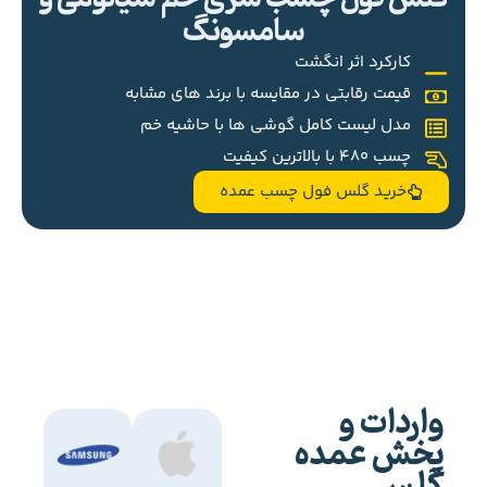
سامسونگ
کارکرد اثر انگشت
قیمت رقابتی در مقایسه با برند های مشابه
مدل لیست کامل گوشی ها با حاشیه خم
چسب 480 با بالاترین کیفیت
خرید گلس فول چسب عمده
واردات و
پخش عمده