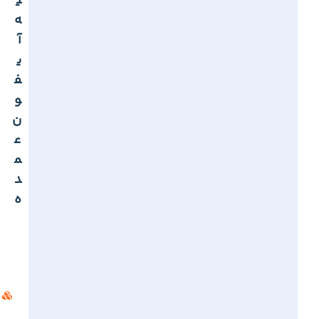
ی
ه
آ
ی
ف
و
ن
ع
م
د
ه