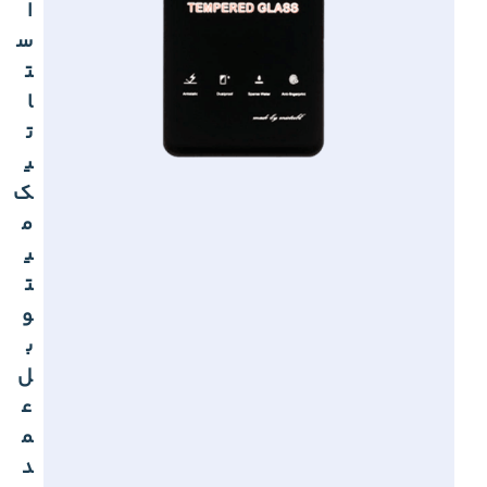
ا
س
ت
ا
ت
ی
ک
م
ی
ت
و
ب
ل
ع
م
د