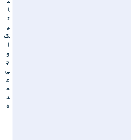
ت
ا
ت
ی
ک
ا
و
ج
ی
ع
م
د
ه