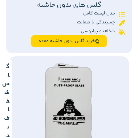
گلس های بدون حاشیه
مدل لیست کامل
چسبندگی با ضمانت
شفاف و پرایوسی
خرید گلس بدون حاشیه عمده
گ
ل
س
ش
ف
ا
ف
ب
د