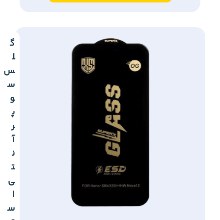
گ
ل
س
س
و
پ
ر
آ
ن
ت
ی
ا
س