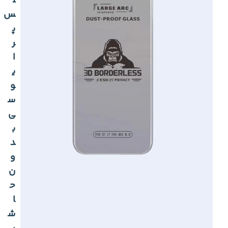
ل
س
پ
ر
ا
ی
و
س
ی
ب
د
و
ن
ح
ا
ش