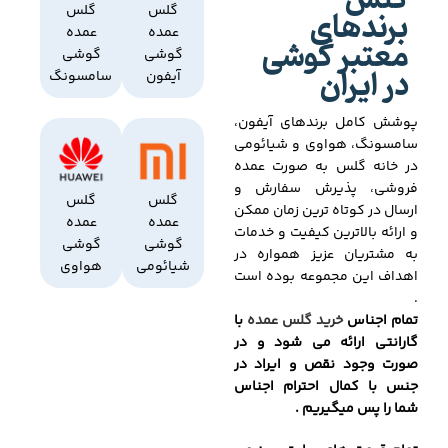
گلس
برندهای
گلس
گلس
عمده
عمده
معتبر گوشی
گوشی
گوشی
در ایران
آیفون
سامسونگ
پوشش کامل برندهای آیفون،
سامسونگ، هواوی و شیائومی
در خانه گلس به صورت عمده
فروشی، پذیرش سفارش و
گلس
گلس
ارسال در کوتاه ترین زمان ممکن
عمده
عمده
و ارائه بالاترین کیفیت و خدمات
گوشی
گوشی
به مشتریان عزیز همواره در
شیائومی
هواوی
اهداف این مجموعه بوده است
.
تمام اجناس
خرید گلس عمده
با
گارانتی ارائه می شود و در
صورت وجود نقص و ایراد در
جنس با کمال احترام اجناس
شما را پس میگیریم .