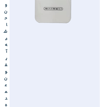
و
ن
ح
ا
ش
ی
ه
آ
ی
ف
و
ن
ع
م
د
ه