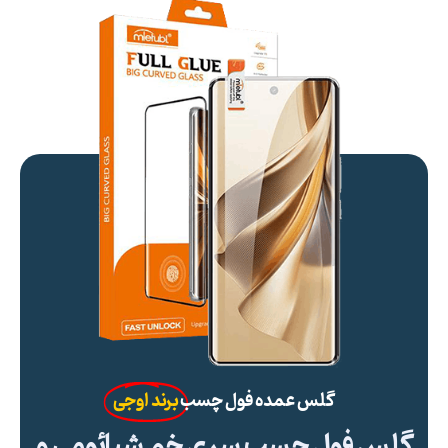
گلس عمده فول چسب
برند اوجی
گلس فول چسب سری خم شیائومی و