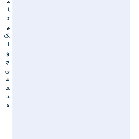
ت
ا
ت
ی
ک
ا
و
ج
ی
ع
م
د
ه