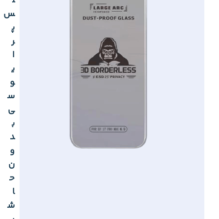
ل
س
پ
ر
ا
ی
و
س
ی
ب
د
و
ن
ح
ا
ش