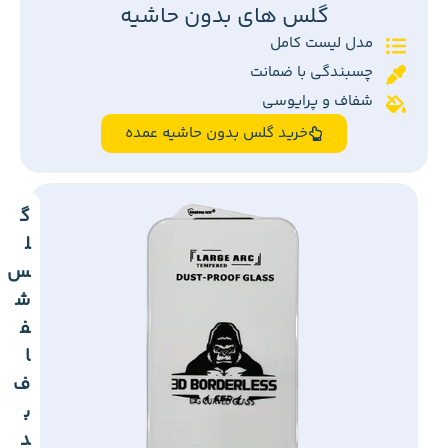
گلس های بدون حاشیه
مدل لیست کامل
چسبندگی با ضمانت
شفاف و پرایوسی
خرید گلس بدون حاشیه عمده
گ
ل
س
ش
ف
ا
ف
ب
د