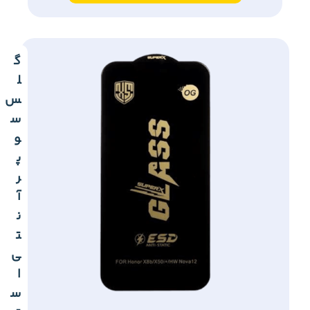
گ
ل
س
س
و
پ
ر
آ
ن
ت
ی
ا
س