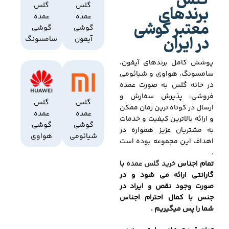
گلس
برندهای
گلس
گلس
عمده
عمده
معتبر گوشی
گوشی
گوشی
در ایران
آیفون
سامسونگ
پوشش کامل برندهای آیفون،
سامسونگ، هواوی و شیائومی
در خانه گلس به صورت عمده
فروشی، پذیرش سفارش و
گلس
گلس
ارسال در کوتاه ترین زمان ممکن
عمده
عمده
و ارائه بالاترین کیفیت و خدمات
گوشی
گوشی
به مشتریان عزیز همواره در
شیائومی
هواوی
اهداف این مجموعه بوده است
.
تمام اجناس
خرید گلس عمده
با
گارانتی ارائه می شود و در
صورت وجود نقص و ایراد در
جنس با کمال احترام اجناس
شما را پس میگیریم .