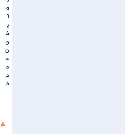
ی
ه
آ
ی
ف
و
ن
ع
م
د
ه