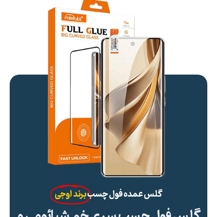
گلس عمده فول چسب
برند اوجی
گلس فول چسب سری خم شیائومی و