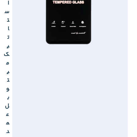
ا
س
ت
ا
ت
ی
ک
م
ی
ت
و
ب
ل
ع
م
د