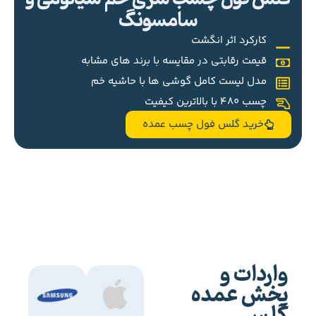
سامسونگ
کارکرد اثر انگشت
قیمت رقابتی در مقایسه با برند های مشابه
مدل لیست کامل گوشی ها با حاشیه خم
چسب 480 با بالاترین کیفیت
خرید گلس فول چسب عمده
واردات و
پخش عمده