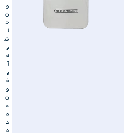
و
ن
ح
ا
ش
ی
ه
آ
ی
ف
و
ن
ع
م
د
ه