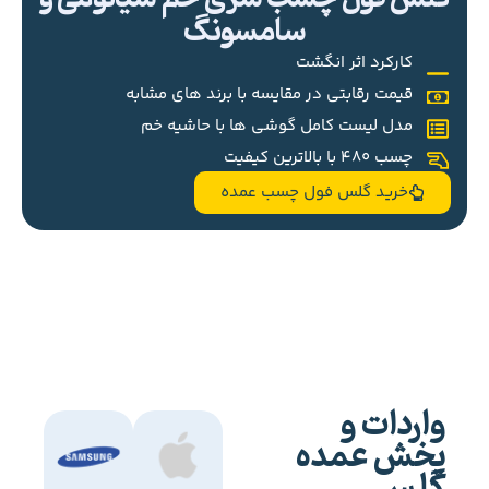
سامسونگ
کارکرد اثر انگشت
قیمت رقابتی در مقایسه با برند های مشابه
مدل لیست کامل گوشی ها با حاشیه خم
چسب 480 با بالاترین کیفیت
خرید گلس فول چسب عمده
واردات و
پخش عمده