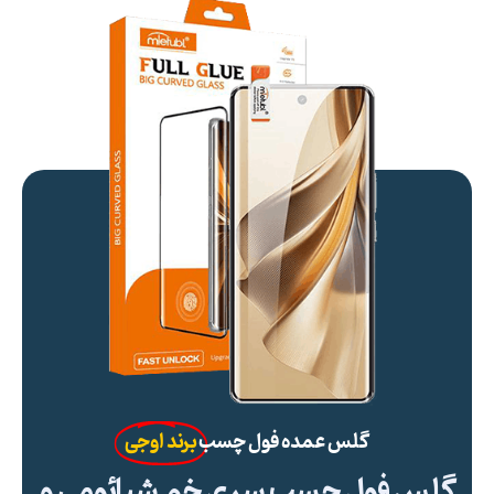
گلس عمده فول چسب
برند اوجی
گلس فول چسب سری خم شیائومی و