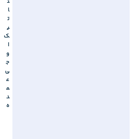
ت
ا
ت
ی
ک
ا
و
ج
ی
ع
م
د
ه