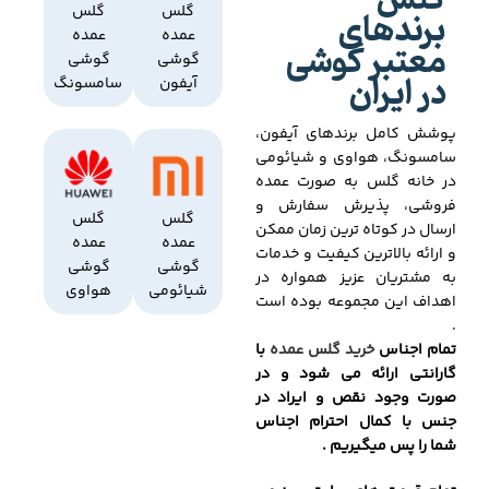
گلس
برندهای
گلس
گلس
عمده
عمده
معتبر گوشی
گوشی
گوشی
در ایران
آیفون
سامسونگ
پوشش کامل برندهای آیفون،
سامسونگ، هواوی و شیائومی
در خانه گلس به صورت عمده
فروشی، پذیرش سفارش و
گلس
گلس
ارسال در کوتاه ترین زمان ممکن
عمده
عمده
و ارائه بالاترین کیفیت و خدمات
گوشی
گوشی
به مشتریان عزیز همواره در
شیائومی
هواوی
اهداف این مجموعه بوده است
.
تمام اجناس
خرید گلس عمده
با
گارانتی ارائه می شود و در
صورت وجود نقص و ایراد در
جنس با کمال احترام اجناس
شما را پس میگیریم .