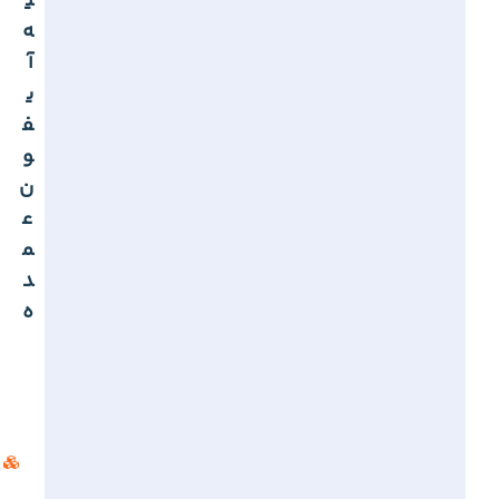
ی
ه
آ
ی
ف
و
ن
ع
م
د
ه