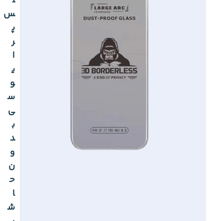
ل
س
پ
ر
ا
ی
و
س
ی
ب
د
و
ن
ح
ا
ش