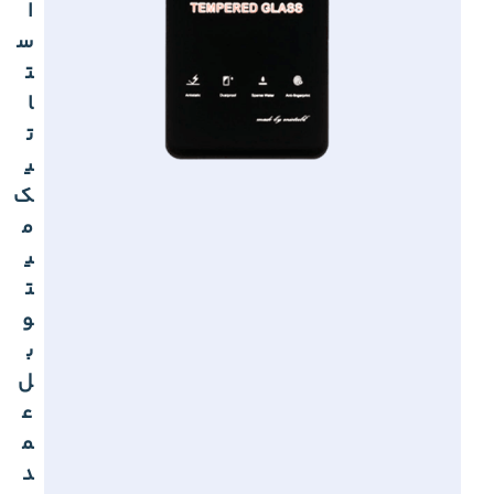
ا
س
ت
ا
ت
ی
ک
م
ی
ت
و
ب
ل
ع
م
د