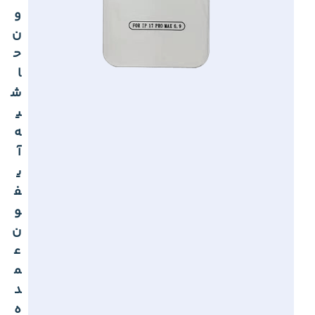
و
ن
ح
ا
ش
ی
ه
آ
ی
ف
و
ن
ع
م
د
ه