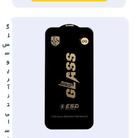
گ
ل
س
س
و
پ
ر
آ
ن
ت
ی
ا
س