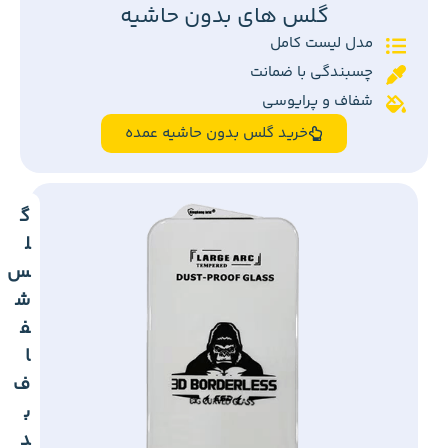
گلس های بدون حاشیه
مدل لیست کامل
چسبندگی با ضمانت
شفاف و پرایوسی
خرید گلس بدون حاشیه عمده
گ
ل
س
ش
ف
ا
ف
ب
د