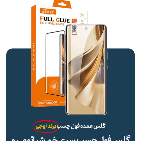
گلس عمده فول چسب
برند اوجی
گلس فول چسب سری خم شیائومی و