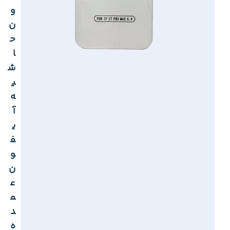
و
ن
ح
ا
ش
ی
ه
آ
ی
ف
و
ن
ع
م
د
ه