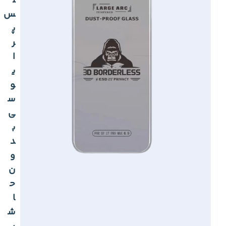
ل
س
پ
ر
ا
ی
و
س
ی
ب
د
و
ن
ح
ا
ش