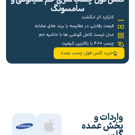
سامسونگ
کارکرد اثر انگشت
قیمت رقابتی در مقایسه با برند های مشابه
مدل لیست کامل گوشی ها با حاشیه خم
چسب 480 با بالاترین کیفیت
خرید گلس فول چسب عمده
واردات و
پخش عمده