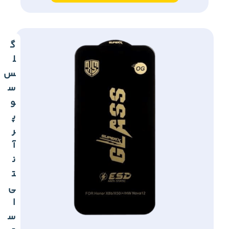
گ
ل
س
س
و
پ
ر
آ
ن
ت
ی
ا
س