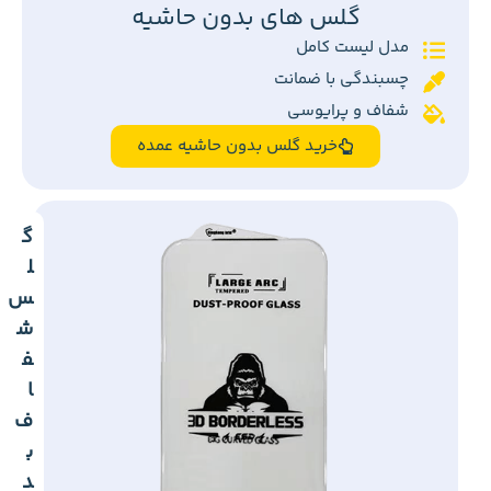
گلس های بدون حاشیه
مدل لیست کامل
چسبندگی با ضمانت
شفاف و پرایوسی
خرید گلس بدون حاشیه عمده
گ
ل
س
ش
ف
ا
ف
ب
د