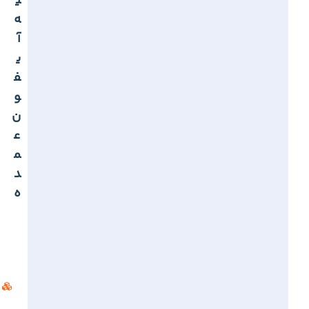
ی
ه
آ
ی
ف
و
ن
ع
م
د
ه