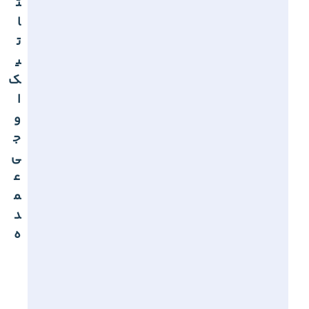
ت
ا
ت
ی
ک
ا
و
ج
ی
ع
م
د
ه