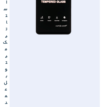
ا
س
ت
ا
ت
ی
ک
م
ی
ت
و
ب
ل
ع
م
د