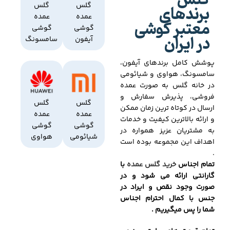
گلس
برندهای
گلس
گلس
عمده
عمده
معتبر گوشی
گوشی
گوشی
در ایران
آیفون
سامسونگ
پوشش کامل برندهای آیفون،
سامسونگ، هواوی و شیائومی
در خانه گلس به صورت عمده
فروشی، پذیرش سفارش و
گلس
گلس
ارسال در کوتاه ترین زمان ممکن
عمده
عمده
و ارائه بالاترین کیفیت و خدمات
گوشی
گوشی
به مشتریان عزیز همواره در
شیائومی
هواوی
اهداف این مجموعه بوده است
.
تمام اجناس
خرید گلس عمده
با
گارانتی ارائه می شود و در
صورت وجود نقص و ایراد در
جنس با کمال احترام اجناس
شما را پس میگیریم .