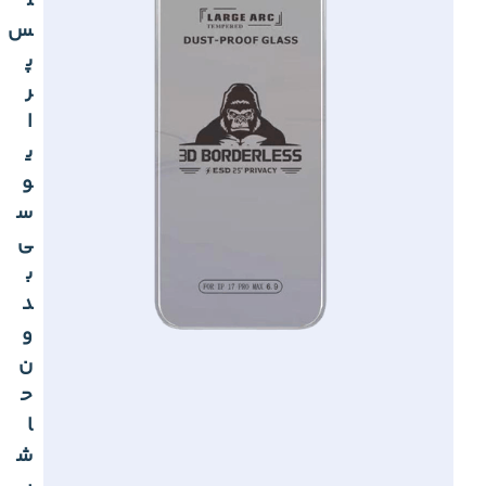
ل
س
پ
ر
ا
ی
و
س
ی
ب
د
و
ن
ح
ا
ش