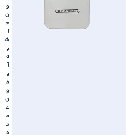
و
ن
ح
ا
ش
ی
ه
آ
ی
ف
و
ن
ع
م
د
ه