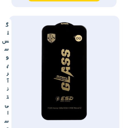
گ
ل
س
س
و
پ
ر
آ
ن
ت
ی
ا
س