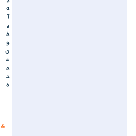
ی
ه
آ
ی
ف
و
ن
ع
م
د
ه