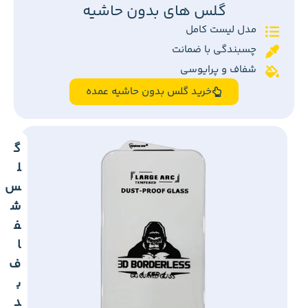
گلس های بدون حاشیه
مدل لیست کامل
چسبندگی با ضمانت
شفاف و پرایوسی
خرید گلس بدون حاشیه عمده
گ
ل
س
ش
ف
ا
ف
ب
د