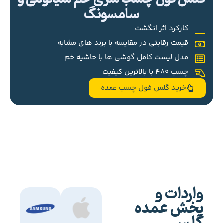
سامسونگ
کارکرد اثر انگشت
قیمت رقابتی در مقایسه با برند های مشابه
مدل لیست کامل گوشی ها با حاشیه خم
چسب 480 با بالاترین کیفیت
خرید گلس فول چسب عمده
واردات و
پخش عمده