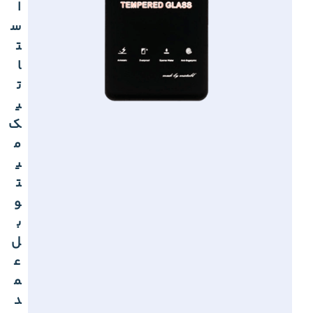
ا
س
ت
ا
ت
ی
ک
م
ی
ت
و
ب
ل
ع
م
د