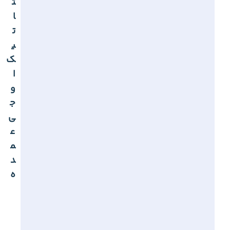
ت
ا
ت
ی
ک
ا
و
ج
ی
ع
م
د
ه