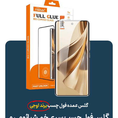
گلس عمده فول چسب
برند اوجی
گلس فول چسب سری خم شیائومی و