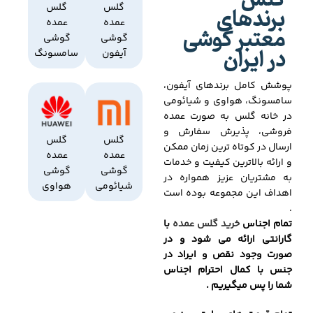
گلس
برندهای
گلس
گلس
عمده
عمده
معتبر گوشی
گوشی
گوشی
در ایران
آیفون
سامسونگ
پوشش کامل برندهای آیفون،
سامسونگ، هواوی و شیائومی
در خانه گلس به صورت عمده
فروشی، پذیرش سفارش و
گلس
گلس
ارسال در کوتاه ترین زمان ممکن
عمده
عمده
و ارائه بالاترین کیفیت و خدمات
گوشی
گوشی
به مشتریان عزیز همواره در
شیائومی
هواوی
اهداف این مجموعه بوده است
.
تمام اجناس
خرید گلس عمده
با
گارانتی ارائه می شود و در
صورت وجود نقص و ایراد در
جنس با کمال احترام اجناس
شما را پس میگیریم .