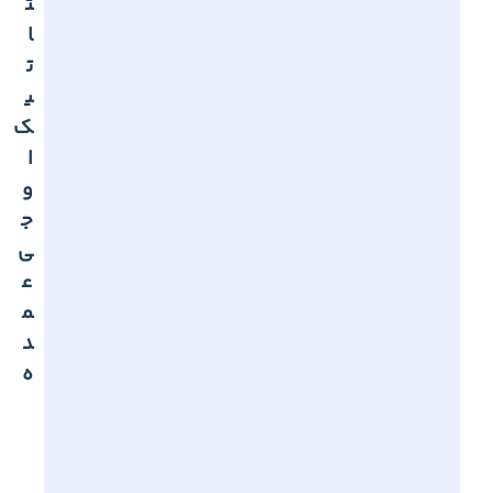
ت
ا
ت
ی
ک
ا
و
ج
ی
ع
م
د
ه