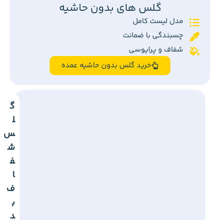
گلس های بدون حاشیه
مدل لیست کامل
چسبندگی با ضمانت
شفاف و پرایوسی
خرید گلس بدون حاشیه عمده
گ
ل
س
ش
ف
ا
ف
ب
د