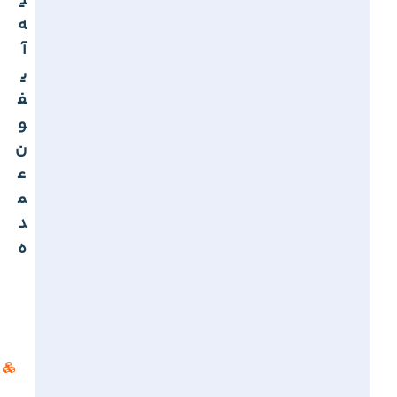
ی
ه
آ
ی
ف
و
ن
ع
م
د
ه