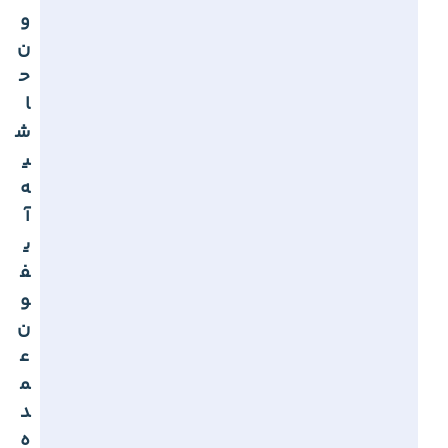
و
ن
ح
ا
ش
ی
ه
آ
ی
ف
و
ن
ع
م
د
ه