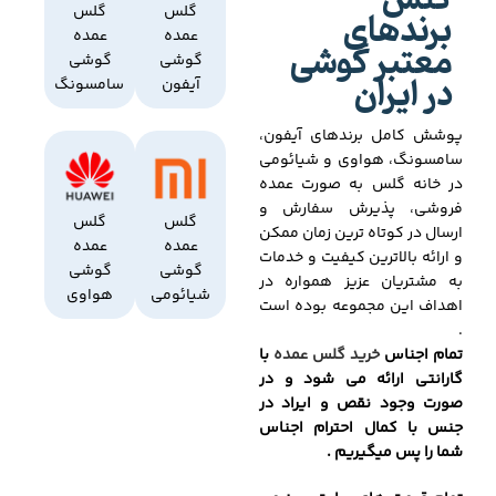
گلس
برندهای
گلس
گلس
عمده
عمده
معتبر گوشی
گوشی
گوشی
در ایران
آیفون
سامسونگ
پوشش کامل برندهای آیفون،
سامسونگ، هواوی و شیائومی
در خانه گلس به صورت عمده
فروشی، پذیرش سفارش و
گلس
گلس
ارسال در کوتاه ترین زمان ممکن
عمده
عمده
و ارائه بالاترین کیفیت و خدمات
گوشی
گوشی
به مشتریان عزیز همواره در
شیائومی
هواوی
اهداف این مجموعه بوده است
.
تمام اجناس
خرید گلس عمده
با
گارانتی ارائه می شود و در
صورت وجود نقص و ایراد در
جنس با کمال احترام اجناس
شما را پس میگیریم .