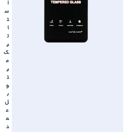
ا
س
ت
ا
ت
ی
ک
م
ی
ت
و
ب
ل
ع
م
د