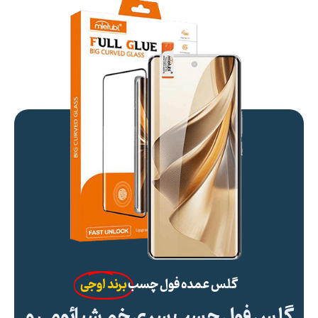
گلس عمده فول چسب
برند اوجی
گلس فول چسب سری خم شیائومی و