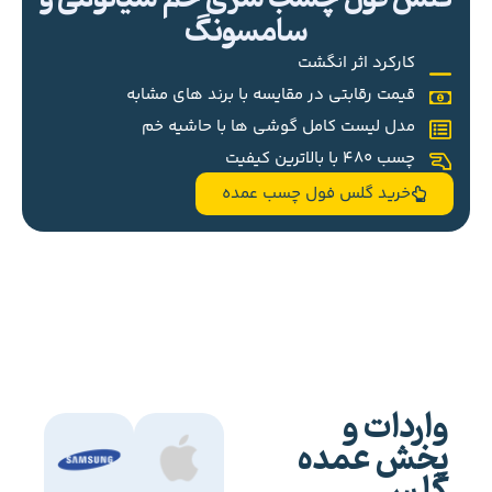
سامسونگ
کارکرد اثر انگشت
قیمت رقابتی در مقایسه با برند های مشابه
مدل لیست کامل گوشی ها با حاشیه خم
چسب 480 با بالاترین کیفیت
خرید گلس فول چسب عمده
واردات و
پخش عمده