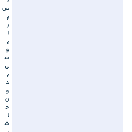
ل
س
پ
ر
ا
ی
و
س
ی
ب
د
و
ن
ح
ا
ش