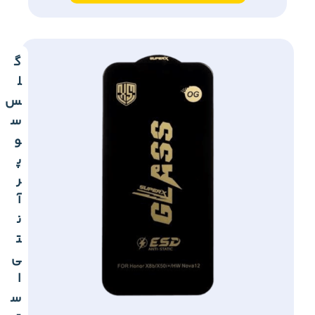
گ
ل
س
س
و
پ
ر
آ
ن
ت
ی
ا
س