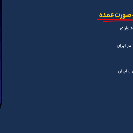
 صورت عمده
هواوی
ر ایران
و ایران