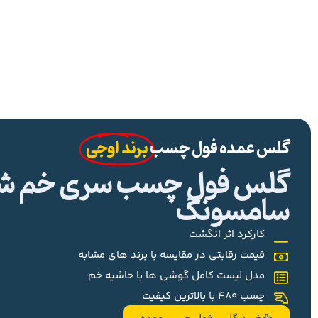
گلس عمده فول چسب
برند اوجی
گلس فول چسب سری خم شیا
سامسونگ
کارکرد اثر انگشت
قیمت رقابتی در مقایسه با برند های مشابه
مدل لیست کامل گوشی ها با حاشیه خم
چسب 480 با بالاترین کیفیت