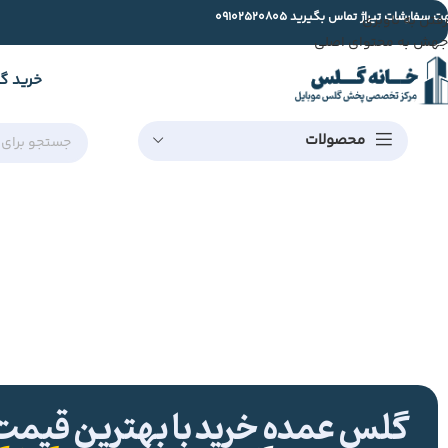
ت سفارشات تیراژ تماس بگیرید
09102520805
رفتن به ناوبری
جهش به محتوای اصلی
خرید گ
محصولات
گلس عمده خرید با بهترین قیمت