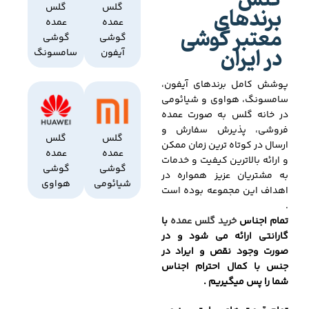
گلس
برندهای
گلس
گلس
عمده
عمده
معتبر گوشی
گوشی
گوشی
در ایران
آیفون
سامسونگ
پوشش کامل برندهای آیفون،
سامسونگ، هواوی و شیائومی
در خانه گلس به صورت عمده
فروشی، پذیرش سفارش و
گلس
گلس
ارسال در کوتاه ترین زمان ممکن
عمده
عمده
و ارائه بالاترین کیفیت و خدمات
گوشی
گوشی
به مشتریان عزیز همواره در
شیائومی
هواوی
اهداف این مجموعه بوده است
.
تمام اجناس
خرید گلس عمده
با
گارانتی ارائه می شود و در
صورت وجود نقص و ایراد در
جنس با کمال احترام اجناس
شما را پس میگیریم .