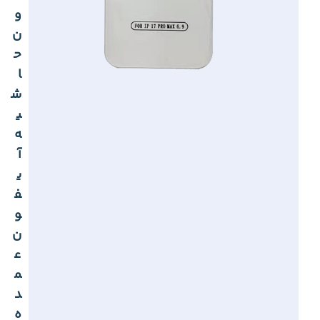
و
ن
ح
ا
ش
ی
ه
آ
ی
ف
و
ن
ع
م
د
ه