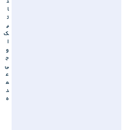
ت
ا
ت
ی
ک
ا
و
ج
ی
ع
م
د
ه