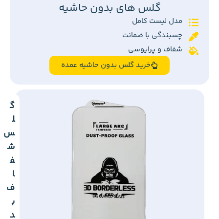
گلس های بدون حاشیه
مدل لیست کامل
چسبندگی با ضمانت
شفاف و پرایوسی
خرید گلس بدون حاشیه عمده
گ
ل
س
ش
ف
ا
ف
ب
د