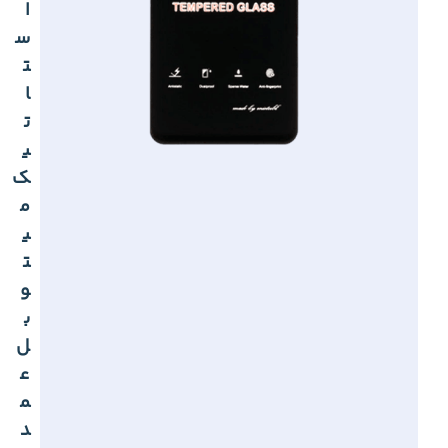
ا
س
ت
ا
ت
ی
ک
م
ی
ت
و
ب
ل
ع
م
د