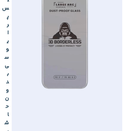
ل
س
پ
ر
ا
ی
و
س
ی
ب
د
و
ن
ح
ا
ش