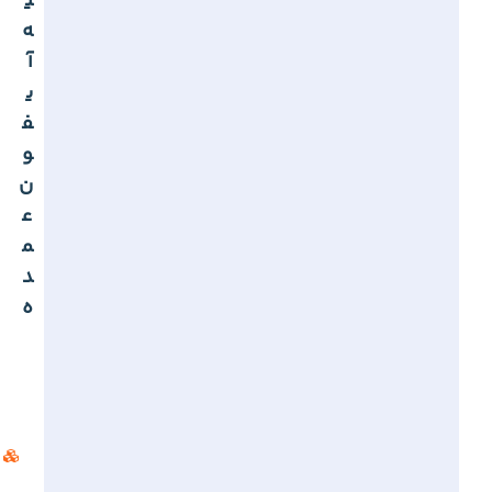
ی
ه
آ
ی
ف
و
ن
ع
م
د
ه