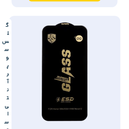
گ
ل
س
س
و
پ
ر
آ
ن
ت
ی
ا
س