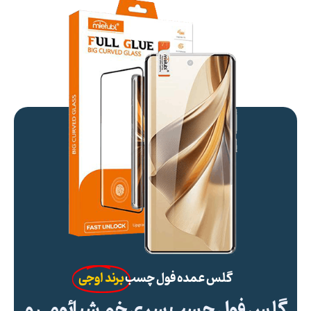
گلس عمده فول چسب
برند اوجی
گلس فول چسب سری خم شیائومی و