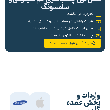
سامسونگ
کارکرد اثر انگشت
قیمت رقابتی در مقایسه با برند های مشابه
مدل لیست کامل گوشی ها با حاشیه خم
چسب 480 با بالاترین کیفیت
خرید گلس فول چسب عمده
واردات و
پخش عمده