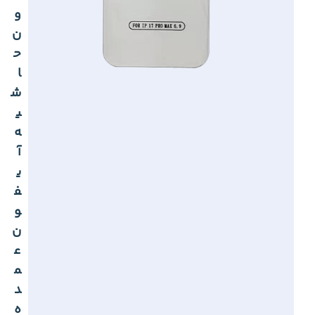
و
ن
ح
ا
ش
ی
ه
آ
ی
ف
و
ن
ع
م
د
ه