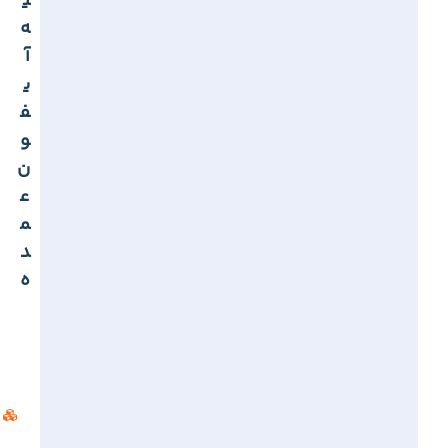
ی
ه
آ
ی
ف
و
ن
ع
م
د
ه