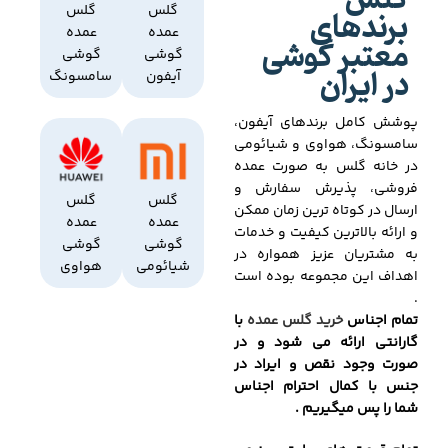
گلس
برندهای
گلس
گلس
عمده
عمده
معتبر گوشی
گوشی
گوشی
در ایران
آیفون
سامسونگ
پوشش کامل برندهای آیفون،
سامسونگ، هواوی و شیائومی
در خانه گلس به صورت عمده
فروشی، پذیرش سفارش و
گلس
گلس
ارسال در کوتاه ترین زمان ممکن
عمده
عمده
و ارائه بالاترین کیفیت و خدمات
گوشی
گوشی
به مشتریان عزیز همواره در
شیائومی
هواوی
اهداف این مجموعه بوده است
.
تمام اجناس
خرید گلس عمده
با
گارانتی ارائه می شود و در
صورت وجود نقص و ایراد در
جنس با کمال احترام اجناس
شما را پس میگیریم .