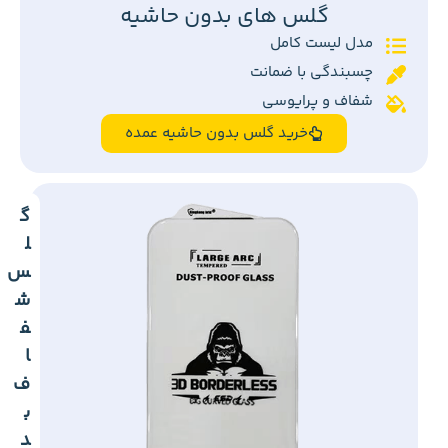
گلس های بدون حاشیه
مدل لیست کامل
چسبندگی با ضمانت
شفاف و پرایوسی
خرید گلس بدون حاشیه عمده
گ
ل
س
ش
ف
ا
ف
ب
د