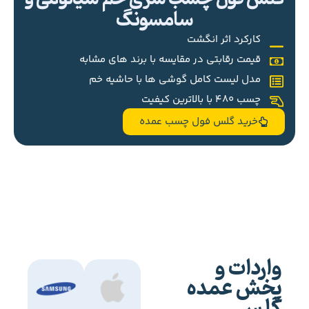
سامسونگ
کارکرد اثر انگشت
قیمت رقابتی در مقایسه با برند های مشابه
مدل لیست کامل گوشی ها با حاشیه خم
چسب 480 با بالاترین کیفیت
خرید گلس فول چسب عمده
واردات و
پخش عمده