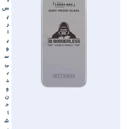
ل
س
پ
ر
ا
ی
و
س
ی
ب
د
و
ن
ح
ا
ش