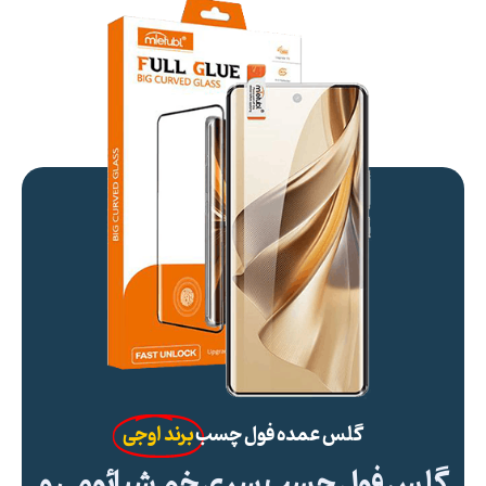
گلس عمده فول چسب
برند اوجی
گلس فول چسب سری خم شیائومی و