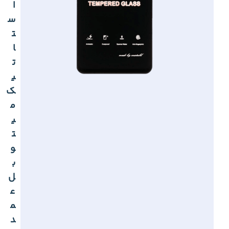
ا
س
ت
ا
ت
ی
ک
م
ی
ت
و
ب
ل
ع
م
د