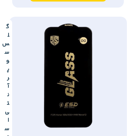
گ
ل
س
س
و
پ
ر
آ
ن
ت
ی
ا
س