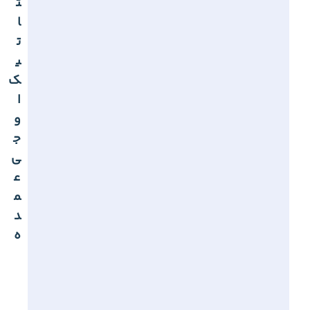
ت
ا
ت
ی
ک
ا
و
ج
ی
ع
م
د
ه