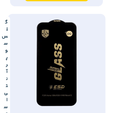
گ
ل
س
س
و
پ
ر
آ
ن
ت
ی
ا
س