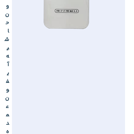
و
ن
ح
ا
ش
ی
ه
آ
ی
ف
و
ن
ع
م
د
ه