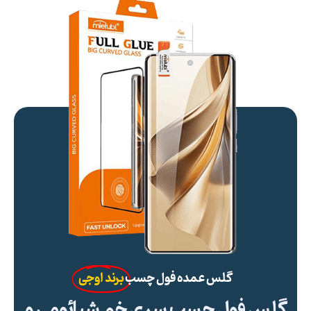
گلس عمده فول چسب
برند اوجی
گلس فول چسب سری خم شیائومی و