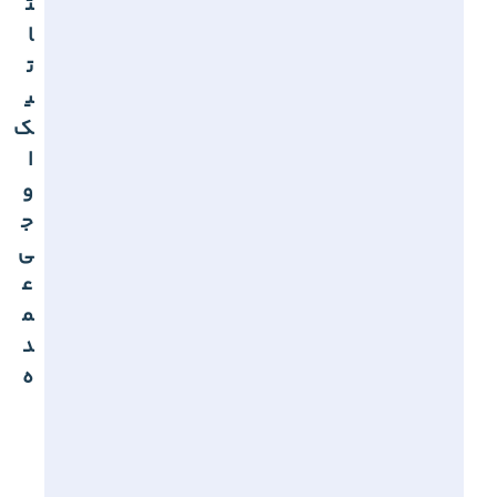
ت
ا
ت
ی
ک
ا
و
ج
ی
ع
م
د
ه