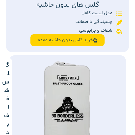
گلس های بدون حاشیه
مدل لیست کامل
چسبندگی با ضمانت
شفاف و پرایوسی
خرید گلس بدون حاشیه عمده
گ
ل
س
ش
ف
ا
ف
ب
د