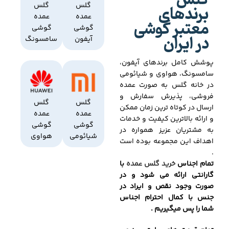
گلس
برندهای
گلس
گلس
عمده
عمده
معتبر گوشی
گوشی
گوشی
در ایران
آیفون
سامسونگ
پوشش کامل برندهای آیفون،
سامسونگ، هواوی و شیائومی
در خانه گلس به صورت عمده
فروشی، پذیرش سفارش و
گلس
گلس
ارسال در کوتاه ترین زمان ممکن
عمده
عمده
و ارائه بالاترین کیفیت و خدمات
گوشی
گوشی
به مشتریان عزیز همواره در
شیائومی
هواوی
اهداف این مجموعه بوده است
.
تمام اجناس
خرید گلس عمده
با
گارانتی ارائه می شود و در
صورت وجود نقص و ایراد در
جنس با کمال احترام اجناس
شما را پس میگیریم .