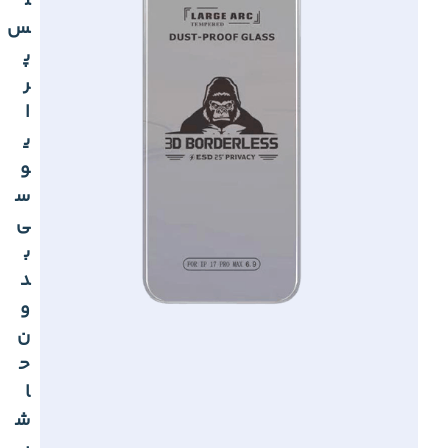
ل
س
پ
ر
ا
ی
و
س
ی
ب
د
و
ن
ح
ا
ش