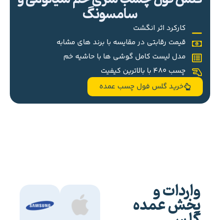
سامسونگ
کارکرد اثر انگشت
قیمت رقابتی در مقایسه با برند های مشابه
مدل لیست کامل گوشی ها با حاشیه خم
چسب 480 با بالاترین کیفیت
خرید گلس فول چسب عمده
واردات و
پخش عمده