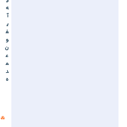
ی
ه
آ
ی
ف
و
ن
ع
م
د
ه