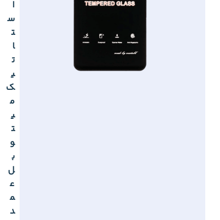
ا
س
ت
ا
ت
ی
ک
م
ی
ت
و
ب
ل
ع
م
د