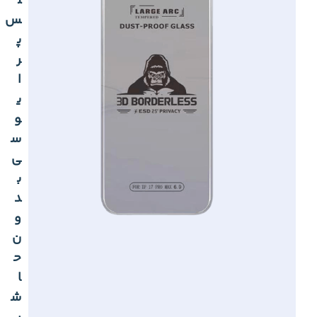
ل
س
پ
ر
ا
ی
و
س
ی
ب
د
و
ن
ح
ا
ش