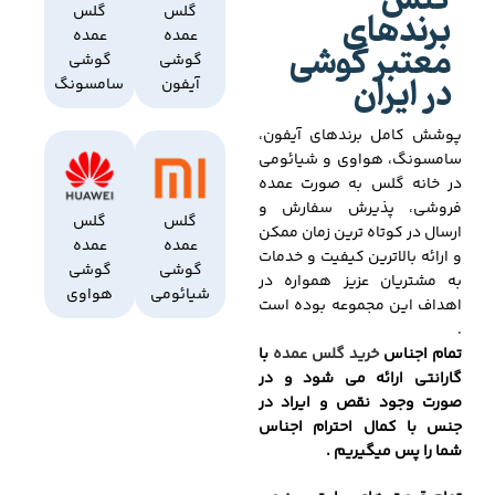
گلس
برندهای
گلس
گلس
عمده
عمده
معتبر گوشی
گوشی
گوشی
در ایران
آیفون
سامسونگ
پوشش کامل برندهای آیفون،
سامسونگ، هواوی و شیائومی
در خانه گلس به صورت عمده
فروشی، پذیرش سفارش و
گلس
گلس
ارسال در کوتاه ترین زمان ممکن
عمده
عمده
و ارائه بالاترین کیفیت و خدمات
گوشی
گوشی
به مشتریان عزیز همواره در
شیائومی
هواوی
اهداف این مجموعه بوده است
.
تمام اجناس
خرید گلس عمده
با
گارانتی ارائه می شود و در
صورت وجود نقص و ایراد در
جنس با کمال احترام اجناس
شما را پس میگیریم .