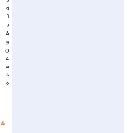
ی
ه
آ
ی
ف
و
ن
ع
م
د
ه