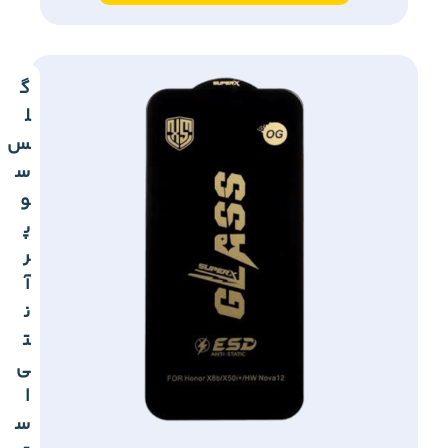
گ
ل
س
س
و
پ
ر
آ
ن
ت
ی
ا
س