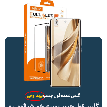
گلس عمده فول چسب
برند اوجی
گلس فول چسب سری خم شیائومی و