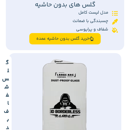
گلس های بدون حاشیه
مدل لیست کامل
چسبندگی با ضمانت
شفاف و پرایوسی
خرید گلس بدون حاشیه عمده
گ
ل
س
ش
ف
ا
ف
ب
د