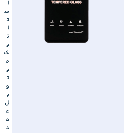
ا
س
ت
ا
ت
ی
ک
م
ی
ت
و
ب
ل
ع
م
د