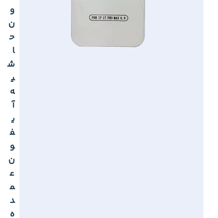
و
ن
ح
ا
ش
ی
ه
آ
ی
ف
و
ن
ع
م
د
ه