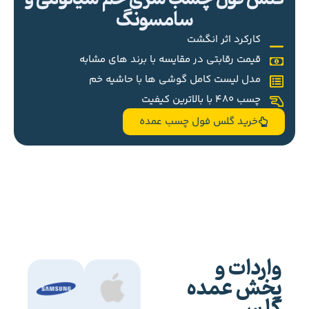
سامسونگ
کارکرد اثر انگشت
قیمت رقابتی در مقایسه با برند های مشابه
مدل لیست کامل گوشی ها با حاشیه خم
چسب 480 با بالاترین کیفیت
خرید گلس فول چسب عمده
واردات و
پخش عمده