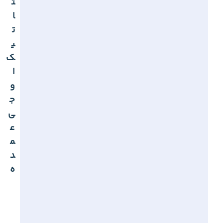
ت
ا
ت
ی
ک
ا
و
ج
ی
ع
م
د
ه