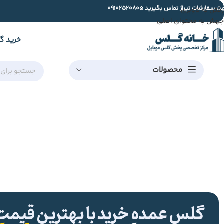
ت سفارشات تیراژ تماس بگیرید
09102520805
رفتن به ناوبری
جهش به محتوای اصلی
خرید گ
محصولات
گلس عمده خرید با بهترین قیمت