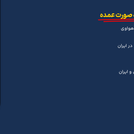
 صورت عمده
هواوی
ر ایران
و ایران