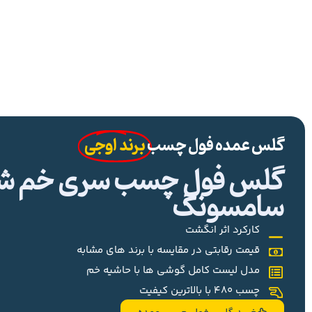
گلس عمده فول چسب
برند اوجی
گلس فول چسب سری خم شیا
سامسونگ
کارکرد اثر انگشت
قیمت رقابتی در مقایسه با برند های مشابه
مدل لیست کامل گوشی ها با حاشیه خم
چسب 480 با بالاترین کیفیت