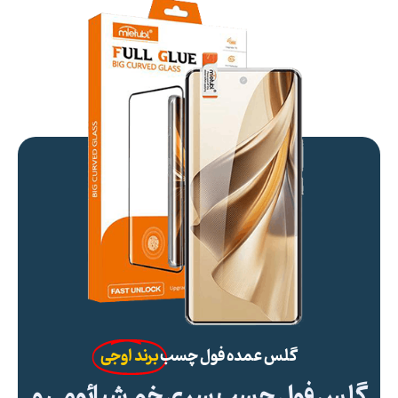
گلس عمده فول چسب
برند اوجی
گلس فول چسب سری خم شیائومی و