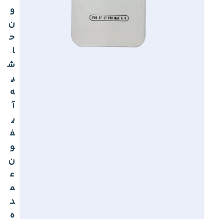
و
ن
ح
ا
ش
ی
ه
آ
ی
ف
و
ن
ع
م
د
ه