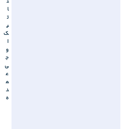
ت
ا
ت
ی
ک
ا
و
ج
ی
ع
م
د
ه