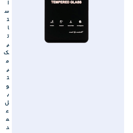
ا
س
ت
ا
ت
ی
ک
م
ی
ت
و
ب
ل
ع
م
د