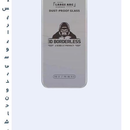
ل
س
پ
ر
ا
ی
و
س
ی
ب
د
و
ن
ح
ا
ش