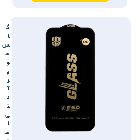
گ
ل
س
س
و
پ
ر
آ
ن
ت
ی
ا
س