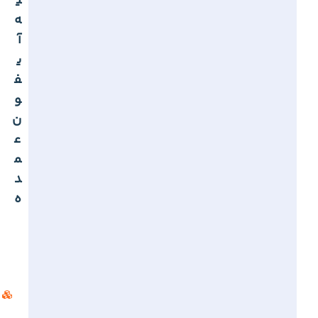
ی
ه
آ
ی
ف
و
ن
ع
م
د
ه