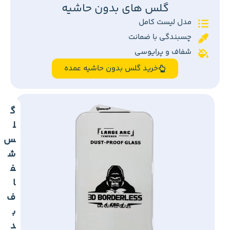
گلس های بدون حاشیه
مدل لیست کامل
چسبندگی با ضمانت
شفاف و پرایوسی
خرید گلس بدون حاشیه عمده
گ
ل
س
ش
ف
ا
ف
ب
د