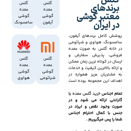
گلس
برندهای
گلس
گلس
عمده
عمده
معتبر گوشی
گوشی
گوشی
در ایران
آیفون
سامسونگ
پوشش کامل برندهای آیفون،
سامسونگ، هواوی و شیائومی
در خانه گلس به صورت عمده
فروشی، پذیرش سفارش و
گلس
گلس
ارسال در کوتاه ترین زمان ممکن
عمده
عمده
و ارائه بالاترین کیفیت و خدمات
گوشی
گوشی
به مشتریان عزیز همواره در
شیائومی
هواوی
اهداف این مجموعه بوده است
.
تمام اجناس
خرید گلس عمده
با
گارانتی ارائه می شود و در
صورت وجود نقص و ایراد در
جنس با کمال احترام اجناس
شما را پس میگیریم .