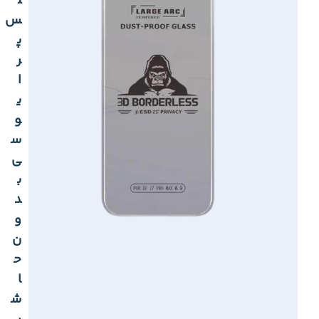
ل
س
پ
ر
ا
ی
و
س
ی
ب
د
و
ن
ح
ا
ش