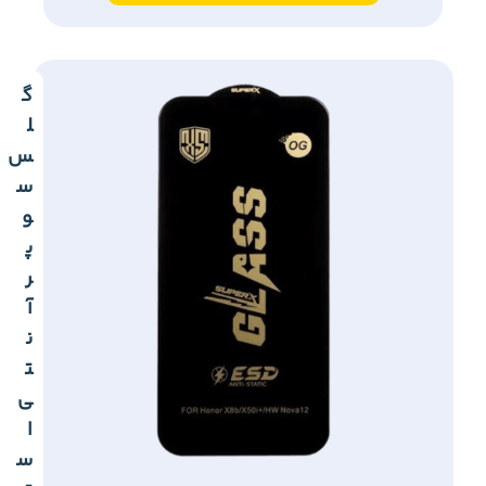
گ
ل
س
س
و
پ
ر
آ
ن
ت
ی
ا
س