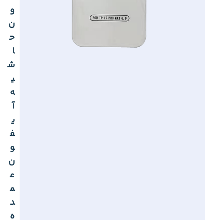
و
ن
ح
ا
ش
ی
ه
آ
ی
ف
و
ن
ع
م
د
ه