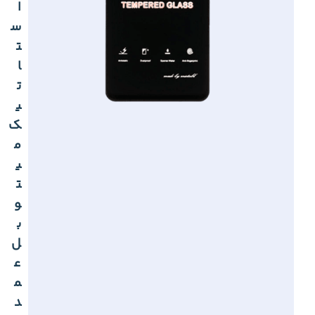
ا
س
ت
ا
ت
ی
ک
م
ی
ت
و
ب
ل
ع
م
د