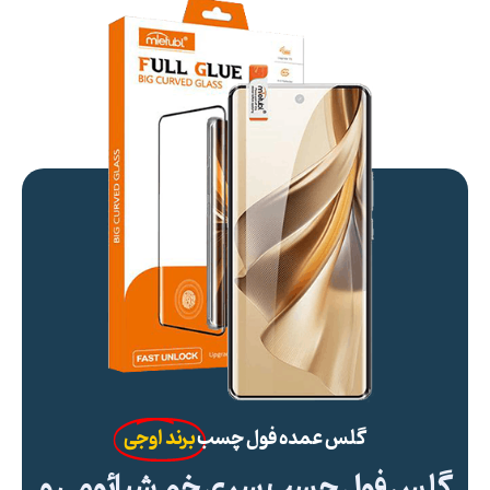
گلس عمده فول چسب
برند اوجی
گلس فول چسب سری خم شیائومی و