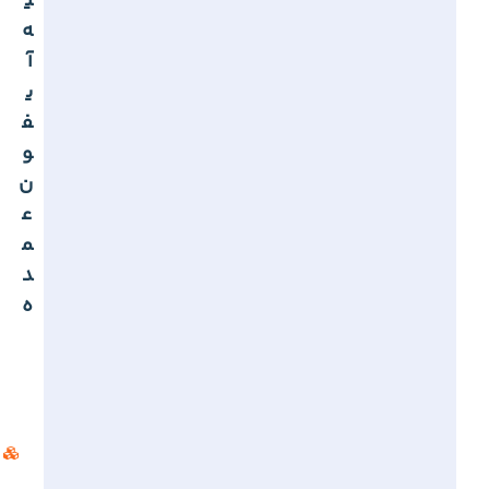
ی
ه
آ
ی
ف
و
ن
ع
م
د
ه