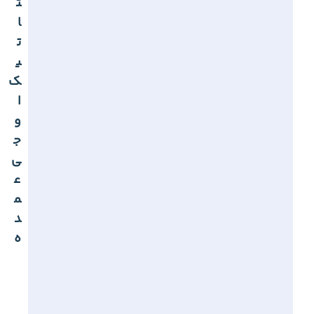
ت
ا
ت
ی
ک
ا
و
ج
ی
ع
م
د
ه