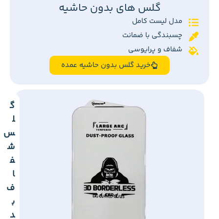
گلس های بدون حاشیه
مدل لیست کامل
چسبندگی با ضمانت
شفاف و پرایوسی
خرید گلس بدون حاشیه عمده
گ
ل
س
ش
ف
ا
ف
ب
د