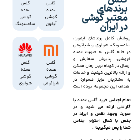
گلس
برندهای
گلس
گلس
عمده
عمده
معتبر گوشی
گوشی
گوشی
در ایران
آیفون
سامسونگ
پوشش کامل برندهای آیفون،
سامسونگ، هواوی و شیائومی
در خانه گلس به صورت عمده
فروشی، پذیرش سفارش و
گلس
گلس
ارسال در کوتاه ترین زمان ممکن
عمده
عمده
و ارائه بالاترین کیفیت و خدمات
گوشی
گوشی
به مشتریان عزیز همواره در
شیائومی
هواوی
اهداف این مجموعه بوده است
.
تمام اجناس
خرید گلس عمده
با
گارانتی ارائه می شود و در
صورت وجود نقص و ایراد در
جنس با کمال احترام اجناس
شما را پس میگیریم .