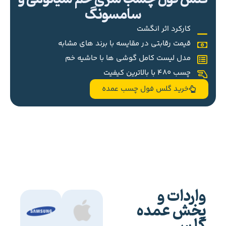
سامسونگ
کارکرد اثر انگشت
قیمت رقابتی در مقایسه با برند های مشابه
مدل لیست کامل گوشی ها با حاشیه خم
چسب 480 با بالاترین کیفیت
خرید گلس فول چسب عمده
واردات و
پخش عمده