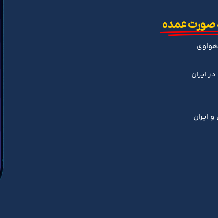
 صورت عمده
هواوی
ر ایران
و ایران