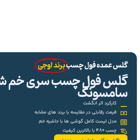
گلس عمده فول چسب
برند اوجی
گلس فول چسب سری خم شیا
سامسونگ
کارکرد اثر انگشت
قیمت رقابتی در مقایسه با برند های مشابه
مدل لیست کامل گوشی ها با حاشیه خم
چسب 480 با بالاترین کیفیت