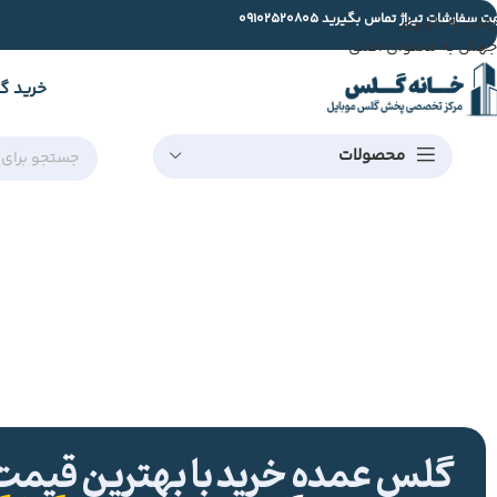
ت سفارشات تیراژ تماس بگیرید
09102520805
رفتن به ناوبری
جهش به محتوای اصلی
خرید گ
محصولات
گلس عمده خرید با بهترین قیمت