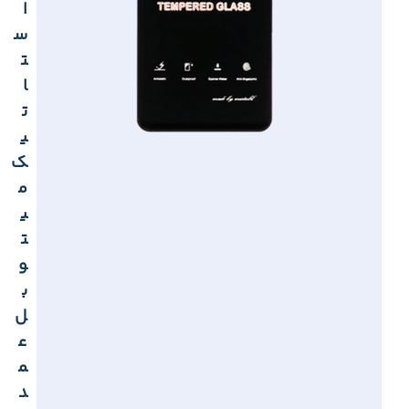
ا
س
ت
ا
ت
ی
ک
م
ی
ت
و
ب
ل
ع
م
د