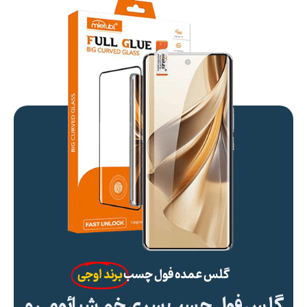
گلس عمده فول چسب
برند اوجی
گلس فول چسب سری خم شیائومی و