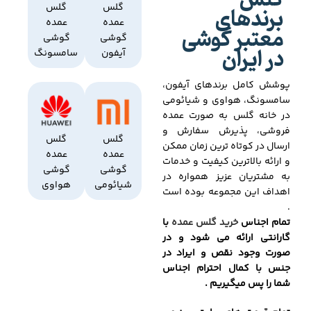
گلس
برندهای
گلس
گلس
عمده
عمده
معتبر گوشی
گوشی
گوشی
در ایران
آیفون
سامسونگ
پوشش کامل برندهای آیفون،
سامسونگ، هواوی و شیائومی
در خانه گلس به صورت عمده
فروشی، پذیرش سفارش و
گلس
گلس
ارسال در کوتاه ترین زمان ممکن
عمده
عمده
و ارائه بالاترین کیفیت و خدمات
گوشی
گوشی
به مشتریان عزیز همواره در
شیائومی
هواوی
اهداف این مجموعه بوده است
.
تمام اجناس
خرید گلس عمده
با
گارانتی ارائه می شود و در
صورت وجود نقص و ایراد در
جنس با کمال احترام اجناس
شما را پس میگیریم .