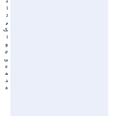
ت
ا
ت
ی
ک
ا
و
ج
ی
ع
م
د
ه