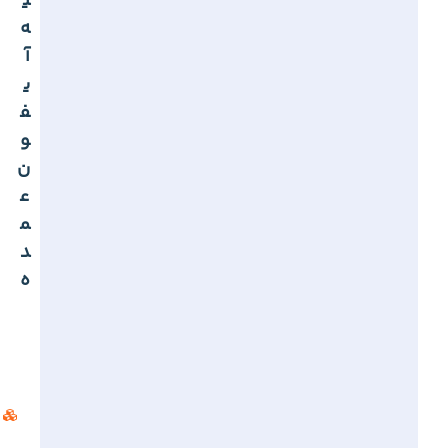
ی
ه
آ
ی
ف
و
ن
ع
م
د
ه