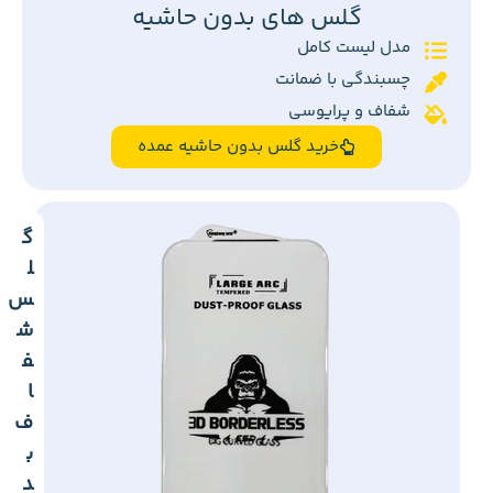
گلس های بدون حاشیه
مدل لیست کامل
چسبندگی با ضمانت
شفاف و پرایوسی
خرید گلس بدون حاشیه عمده
گ
ل
س
ش
ف
ا
ف
ب
د