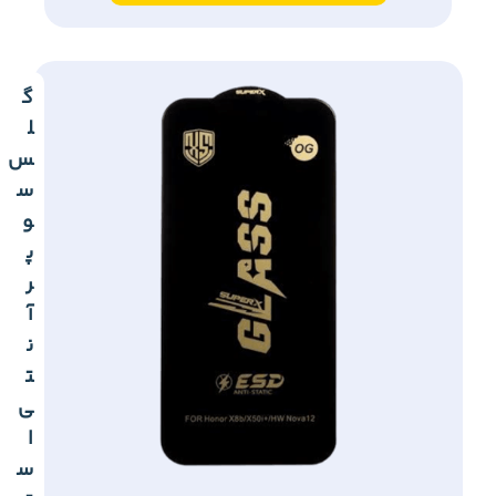
گ
ل
س
س
و
پ
ر
آ
ن
ت
ی
ا
س