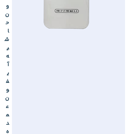
و
ن
ح
ا
ش
ی
ه
آ
ی
ف
و
ن
ع
م
د
ه