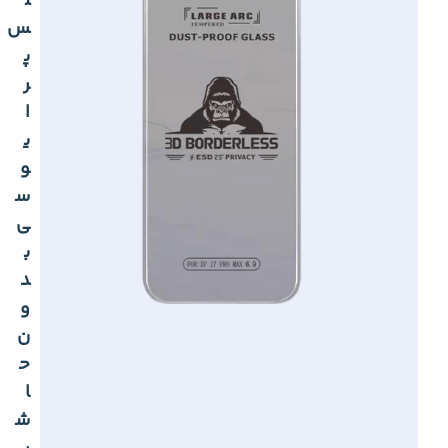
ل
س
پ
ر
ا
ی
و
س
ی
ب
د
و
ن
ح
ا
ش