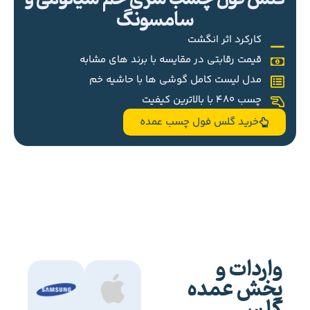
سامسونگ
کارکرد اثر انگشت
قیمت رقابتی در مقایسه با برند های مشابه
مدل لیست کامل گوشی ها با حاشیه خم
چسب 480 با بالاترین کیفیت
خرید گلس فول چسب عمده
واردات و
پخش عمده