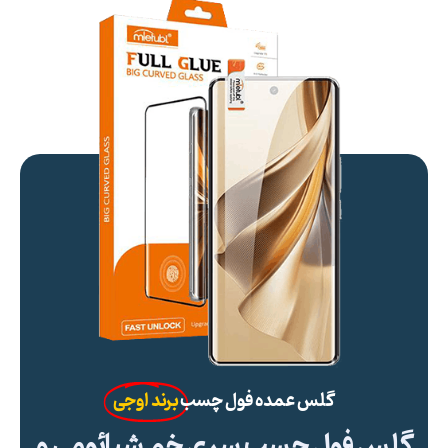
گلس عمده فول چسب
برند اوجی
گلس فول چسب سری خم شیائومی و