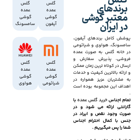
گلس
برندهای
گلس
گلس
عمده
عمده
معتبر گوشی
گوشی
گوشی
در ایران
آیفون
سامسونگ
پوشش کامل برندهای آیفون،
سامسونگ، هواوی و شیائومی
در خانه گلس به صورت عمده
فروشی، پذیرش سفارش و
گلس
گلس
ارسال در کوتاه ترین زمان ممکن
عمده
عمده
و ارائه بالاترین کیفیت و خدمات
گوشی
گوشی
به مشتریان عزیز همواره در
شیائومی
هواوی
اهداف این مجموعه بوده است
.
تمام اجناس
خرید گلس عمده
با
گارانتی ارائه می شود و در
صورت وجود نقص و ایراد در
جنس با کمال احترام اجناس
شما را پس میگیریم .