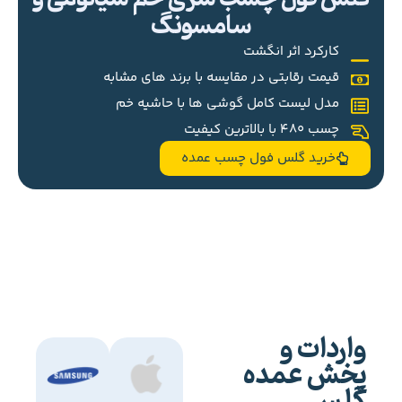
سامسونگ
کارکرد اثر انگشت
قیمت رقابتی در مقایسه با برند های مشابه
مدل لیست کامل گوشی ها با حاشیه خم
چسب 480 با بالاترین کیفیت
خرید گلس فول چسب عمده
واردات و
پخش عمده