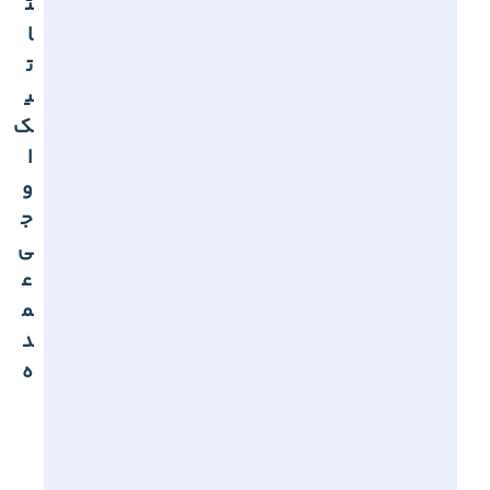
ت
ا
ت
ی
ک
ا
و
ج
ی
ع
م
د
ه