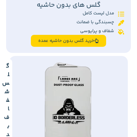
گلس های بدون حاشیه
مدل لیست کامل
چسبندگی با ضمانت
شفاف و پرایوسی
خرید گلس بدون حاشیه عمده
گ
ل
س
ش
ف
ا
ف
ب
د