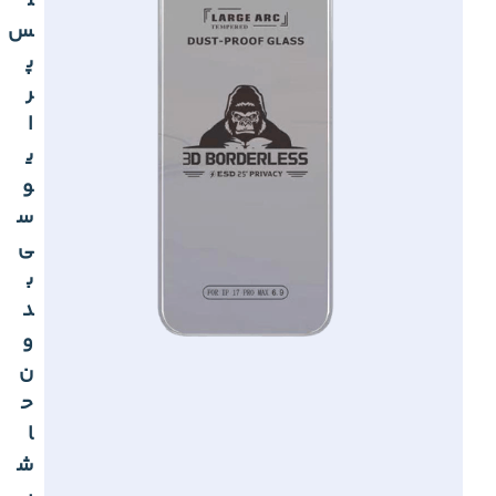
ل
س
پ
ر
ا
ی
و
س
ی
ب
د
و
ن
ح
ا
ش