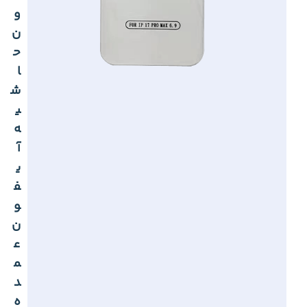
و
ن
ح
ا
ش
ی
ه
آ
ی
ف
و
ن
ع
م
د
ه