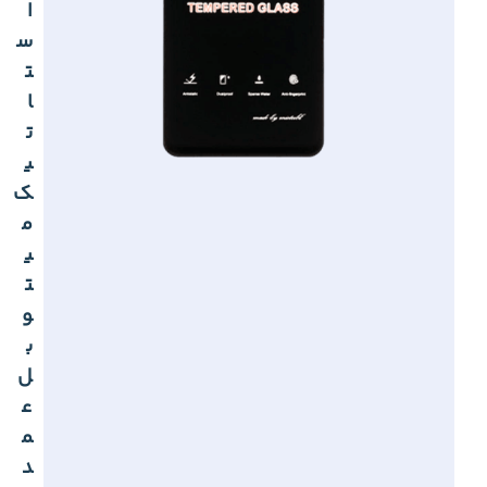
ا
س
ت
ا
ت
ی
ک
م
ی
ت
و
ب
ل
ع
م
د