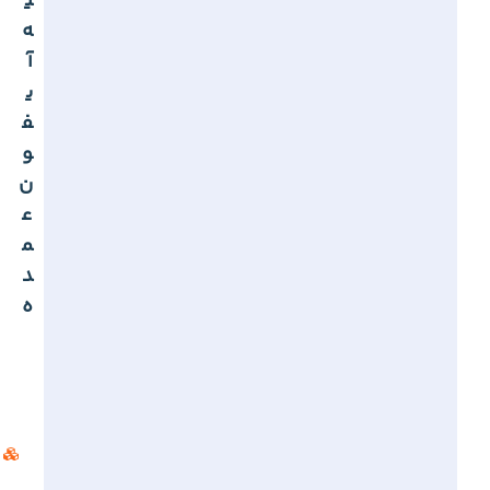
ی
ه
آ
ی
ف
و
ن
ع
م
د
ه