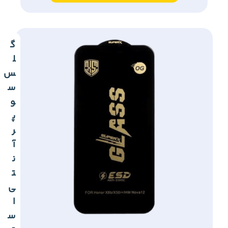
گ
ل
س
س
و
پ
ر
آ
ن
ت
ی
ا
س