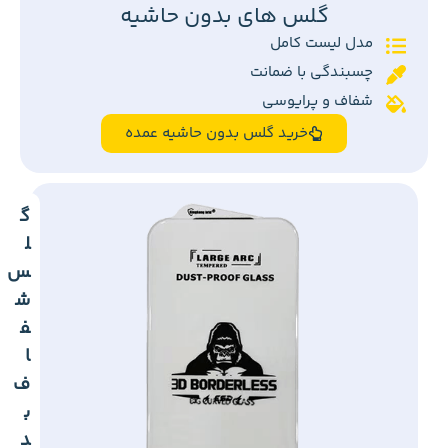
گلس های بدون حاشیه
مدل لیست کامل
چسبندگی با ضمانت
شفاف و پرایوسی
خرید گلس بدون حاشیه عمده
گ
ل
س
ش
ف
ا
ف
ب
د