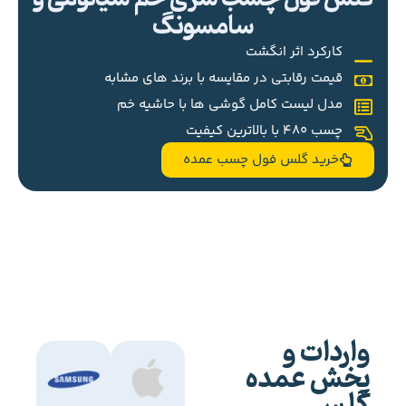
سامسونگ
کارکرد اثر انگشت
قیمت رقابتی در مقایسه با برند های مشابه
مدل لیست کامل گوشی ها با حاشیه خم
چسب 480 با بالاترین کیفیت
خرید گلس فول چسب عمده
واردات و
پخش عمده