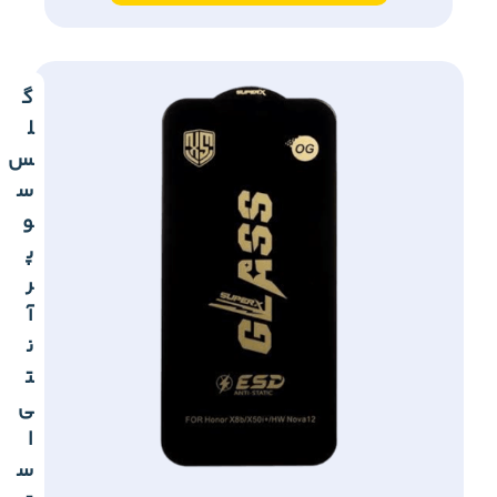
گ
ل
س
س
و
پ
ر
آ
ن
ت
ی
ا
س