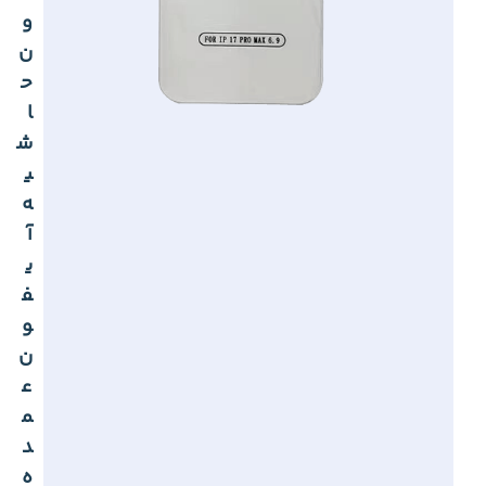
و
ن
ح
ا
ش
ی
ه
آ
ی
ف
و
ن
ع
م
د
ه