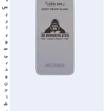
ل
س
پ
ر
ا
ی
و
س
ی
ب
د
و
ن
ح
ا
ش