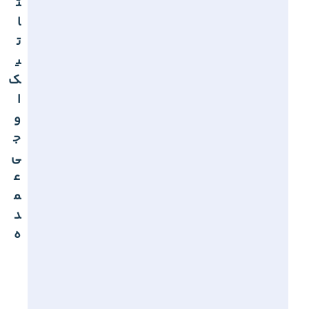
ت
ا
ت
ی
ک
ا
و
ج
ی
ع
م
د
ه