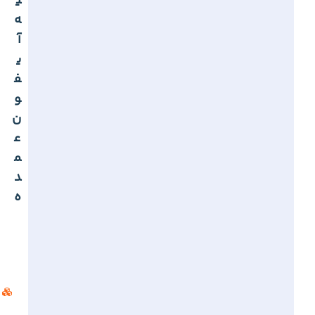
ی
ه
آ
ی
ف
و
ن
ع
م
د
ه