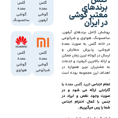
گلس
برندهای
گلس
گلس
عمده
عمده
معتبر گوشی
گوشی
گوشی
در ایران
آیفون
سامسونگ
پوشش کامل برندهای آیفون،
سامسونگ، هواوی و شیائومی
در خانه گلس به صورت عمده
فروشی، پذیرش سفارش و
گلس
گلس
ارسال در کوتاه ترین زمان ممکن
عمده
عمده
و ارائه بالاترین کیفیت و خدمات
گوشی
گوشی
به مشتریان عزیز همواره در
شیائومی
هواوی
اهداف این مجموعه بوده است
.
تمام اجناس
خرید گلس عمده
با
گارانتی ارائه می شود و در
صورت وجود نقص و ایراد در
جنس با کمال احترام اجناس
شما را پس میگیریم .