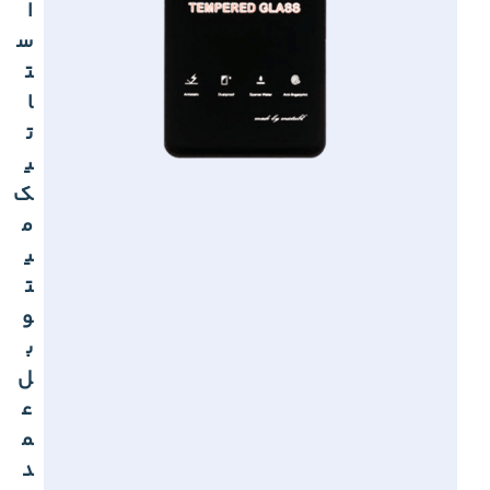
ا
س
ت
ا
ت
ی
ک
م
ی
ت
و
ب
ل
ع
م
د