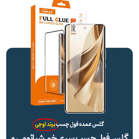
گلس عمده فول چسب
برند اوجی
گلس فول چسب سری خم شیائومی و