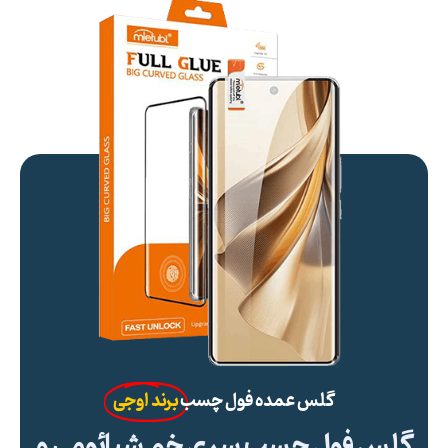
گلس عمده فول چسب
برند اوجی
گلس فول چسب سری خم شیائومی و