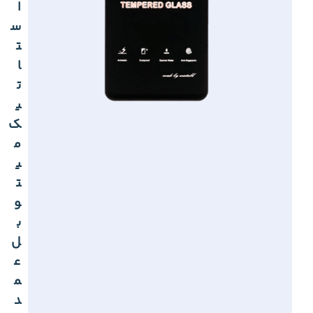
ا
س
ت
ا
ت
ی
ک
م
ی
ت
و
ب
ل
ع
م
د