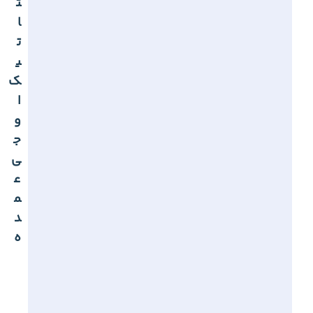
ت
ا
ت
ی
ک
ا
و
ج
ی
ع
م
د
ه