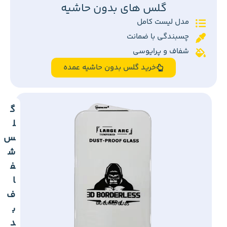
گلس های بدون حاشیه
مدل لیست کامل
چسبندگی با ضمانت
شفاف و پرایوسی
خرید گلس بدون حاشیه عمده
گ
ل
س
ش
ف
ا
ف
ب
د