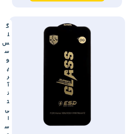
گ
ل
س
س
و
پ
ر
آ
ن
ت
ی
ا
س