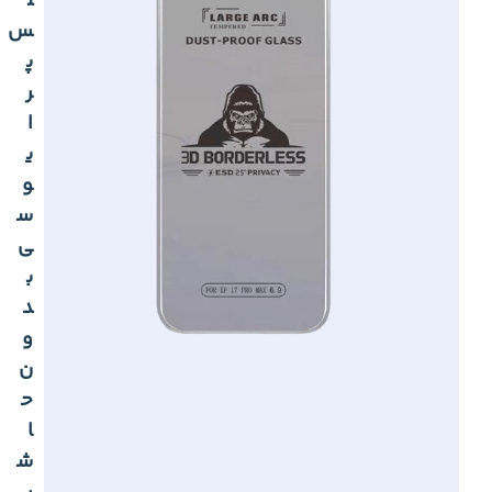
ل
س
پ
ر
ا
ی
و
س
ی
ب
د
و
ن
ح
ا
ش