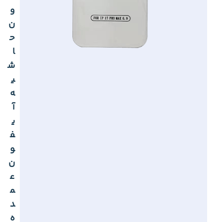
و
ن
ح
ا
ش
ی
ه
آ
ی
ف
و
ن
ع
م
د
ه