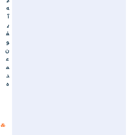
ی
ه
آ
ی
ف
و
ن
ع
م
د
ه