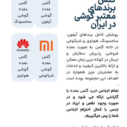
گلس
برندهای
گلس
گلس
عمده
عمده
معتبر گوشی
گوشی
گوشی
در ایران
آیفون
سامسونگ
پوشش کامل برندهای آیفون،
سامسونگ، هواوی و شیائومی
در خانه گلس به صورت عمده
فروشی، پذیرش سفارش و
گلس
گلس
ارسال در کوتاه ترین زمان ممکن
عمده
عمده
و ارائه بالاترین کیفیت و خدمات
گوشی
گوشی
به مشتریان عزیز همواره در
شیائومی
هواوی
اهداف این مجموعه بوده است
.
تمام اجناس
خرید گلس عمده
با
گارانتی ارائه می شود و در
صورت وجود نقص و ایراد در
جنس با کمال احترام اجناس
شما را پس میگیریم .