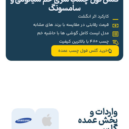
سامسونگ
کارکرد اثر انگشت
قیمت رقابتی در مقایسه با برند های مشابه
مدل لیست کامل گوشی ها با حاشیه خم
چسب 480 با بالاترین کیفیت
خرید گلس فول چسب عمده
واردات و
پخش عمده