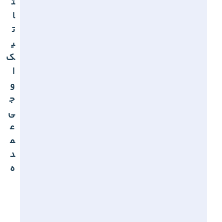
ت
ا
ت
ی
ک
ا
و
ج
ی
ع
م
د
ه