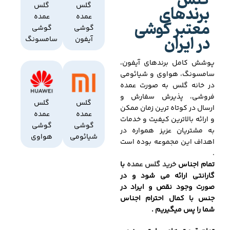
گلس
برندهای
گلس
گلس
عمده
عمده
معتبر گوشی
گوشی
گوشی
در ایران
آیفون
سامسونگ
پوشش کامل برندهای آیفون،
سامسونگ، هواوی و شیائومی
در خانه گلس به صورت عمده
فروشی، پذیرش سفارش و
گلس
گلس
ارسال در کوتاه ترین زمان ممکن
عمده
عمده
و ارائه بالاترین کیفیت و خدمات
گوشی
گوشی
به مشتریان عزیز همواره در
شیائومی
هواوی
اهداف این مجموعه بوده است
.
تمام اجناس
خرید گلس عمده
با
گارانتی ارائه می شود و در
صورت وجود نقص و ایراد در
جنس با کمال احترام اجناس
شما را پس میگیریم .