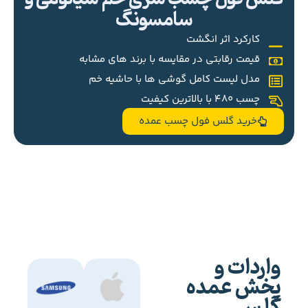
سامسونگ
کارکرد اثر انگشت
قیمت رقابتی در مقایسه با برند های مشابه
مدل لیست کامل گوشی ها با حاشیه خم
چسب 480 با بالاترین کیفیت
خرید گلس فول چسب عمده
واردات و
پخش عمده