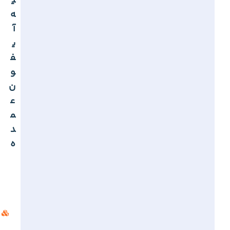
ی
ه
آ
ی
ف
و
ن
ع
م
د
ه