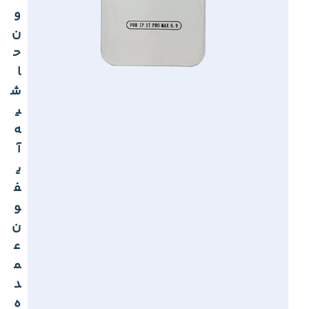
و
ن
ح
ا
ش
ی
ه
آ
ی
ف
و
ن
ع
م
د
ه