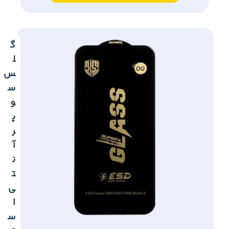
گ
ل
س
س
و
پ
ر
آ
ن
ت
ی
ا
س