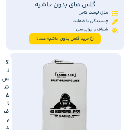
گلس های بدون حاشیه
مدل لیست کامل
چسبندگی با ضمانت
شفاف و پرایوسی
خرید گلس بدون حاشیه عمده
گ
ل
س
ش
ف
ا
ف
ب
د