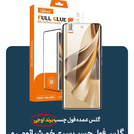
گلس عمده فول چسب
برند اوجی
گلس فول چسب سری خم شیائومی و