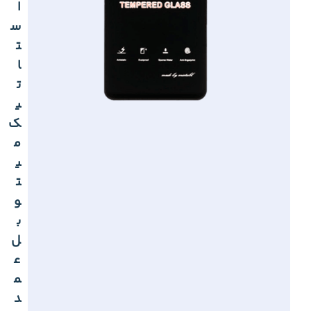
ا
س
ت
ا
ت
ی
ک
م
ی
ت
و
ب
ل
ع
م
د