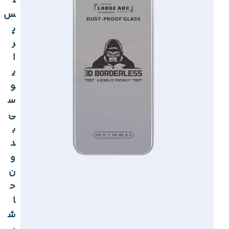
ل
س
پ
ر
ا
ی
و
س
ی
ب
د
و
ن
ح
ا
ش