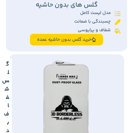
گلس های بدون حاشیه
مدل لیست کامل
چسبندگی با ضمانت
شفاف و پرایوسی
خرید گلس بدون حاشیه عمده
گ
ل
س
ش
ف
ا
ف
ب
د