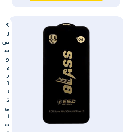
گ
ل
س
س
و
پ
ر
آ
ن
ت
ی
ا
س