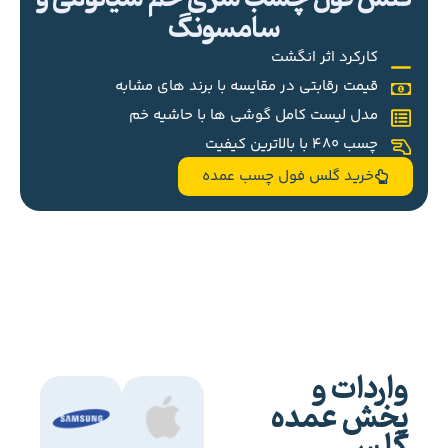
سامسونگ
کارکرد اثر انگشت
قیمت رقابتی در مقایسه با برند های مشابه
مدل لیست کامل گوشی ها با حاشیه خم
چسب 480 با بالاترین کیفیت
خرید گلس فول چسب عمده
واردات و
پخش عمده