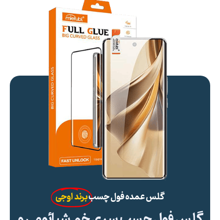
گلس عمده فول چسب
برند اوجی
گلس فول چسب سری خم شیائومی و