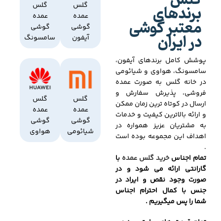
گلس
برندهای
گلس
گلس
عمده
عمده
معتبر گوشی
گوشی
گوشی
در ایران
آیفون
سامسونگ
پوشش کامل برندهای آیفون،
سامسونگ، هواوی و شیائومی
در خانه گلس به صورت عمده
فروشی، پذیرش سفارش و
گلس
گلس
ارسال در کوتاه ترین زمان ممکن
عمده
عمده
و ارائه بالاترین کیفیت و خدمات
گوشی
گوشی
به مشتریان عزیز همواره در
شیائومی
هواوی
اهداف این مجموعه بوده است
.
تمام اجناس
خرید گلس عمده
با
گارانتی ارائه می شود و در
صورت وجود نقص و ایراد در
جنس با کمال احترام اجناس
شما را پس میگیریم .