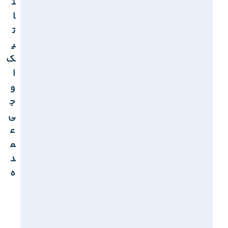
ت
ا
ت
ی
ک
ا
و
ج
ی
ع
م
د
ه