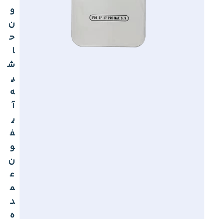
و
ن
ح
ا
ش
ی
ه
آ
ی
ف
و
ن
ع
م
د
ه