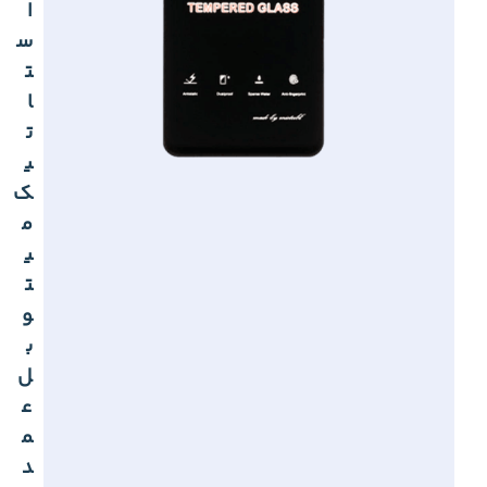
ا
س
ت
ا
ت
ی
ک
م
ی
ت
و
ب
ل
ع
م
د