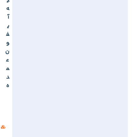
ی
ه
آ
ی
ف
و
ن
ع
م
د
ه