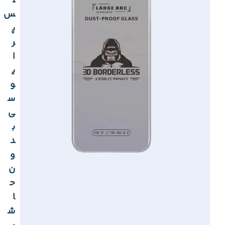
ل
س
پ
ر
ا
ی
و
س
ی
ب
د
و
ن
ح
ا
ش