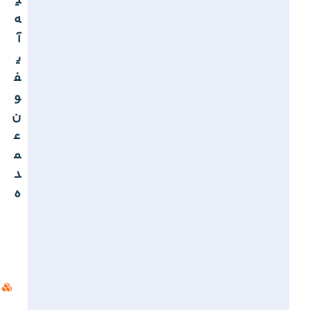
ی
ه
آ
ی
ف
و
ن
ع
م
د
ه