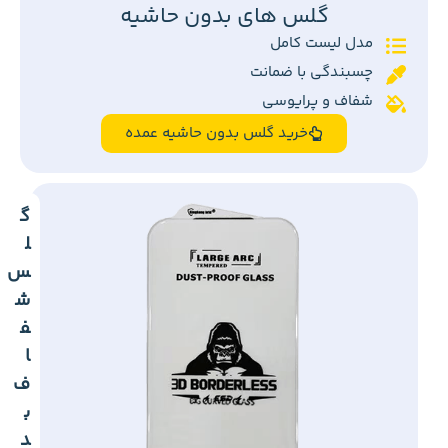
گلس های بدون حاشیه
مدل لیست کامل
چسبندگی با ضمانت
شفاف و پرایوسی
خرید گلس بدون حاشیه عمده
گ
ل
س
ش
ف
ا
ف
ب
د