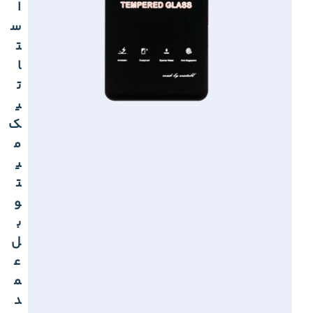
ا
س
ت
ا
ت
ی
ک
م
ی
ت
و
ب
ل
ع
م
د