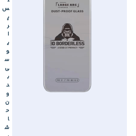
ل
س
پ
ر
ا
ی
و
س
ی
ب
د
و
ن
ح
ا
ش