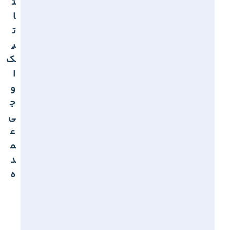
ت
ا
ت
ی
ک
ا
و
ج
ی
ع
م
د
ه