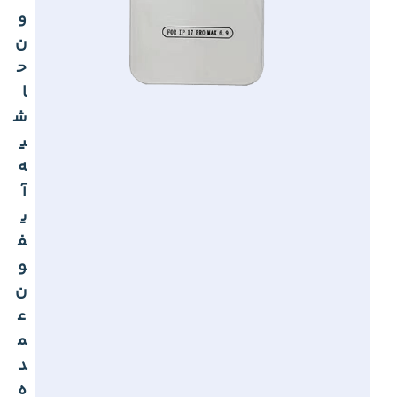
و
ن
ح
ا
ش
ی
ه
آ
ی
ف
و
ن
ع
م
د
ه