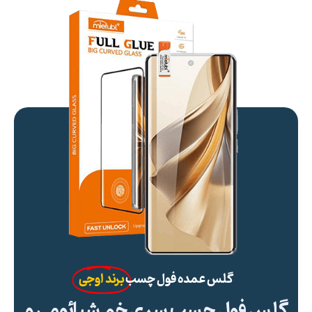
گلس عمده فول چسب
برند اوجی
گلس فول چسب سری خم شیائومی و