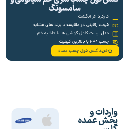
سامسونگ
کارکرد اثر انگشت
قیمت رقابتی در مقایسه با برند های مشابه
مدل لیست کامل گوشی ها با حاشیه خم
چسب 480 با بالاترین کیفیت
خرید گلس فول چسب عمده
واردات و
پخش عمده