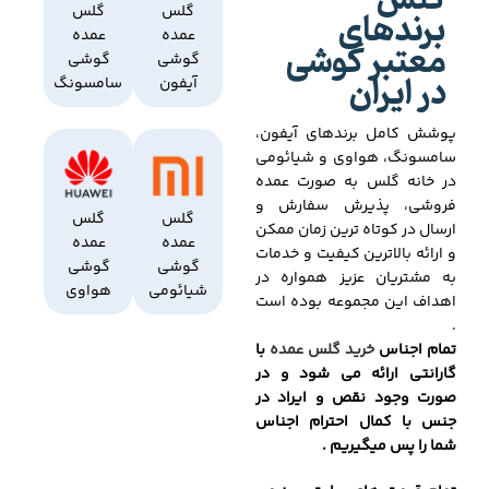
گلس
برندهای
گلس
گلس
عمده
عمده
معتبر گوشی
گوشی
گوشی
در ایران
آیفون
سامسونگ
پوشش کامل برندهای آیفون،
سامسونگ، هواوی و شیائومی
در خانه گلس به صورت عمده
فروشی، پذیرش سفارش و
گلس
گلس
ارسال در کوتاه ترین زمان ممکن
عمده
عمده
و ارائه بالاترین کیفیت و خدمات
گوشی
گوشی
به مشتریان عزیز همواره در
شیائومی
هواوی
اهداف این مجموعه بوده است
.
تمام اجناس
خرید گلس عمده
با
گارانتی ارائه می شود و در
صورت وجود نقص و ایراد در
جنس با کمال احترام اجناس
شما را پس میگیریم .