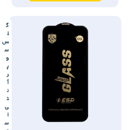
گ
ل
س
س
و
پ
ر
آ
ن
ت
ی
ا
س