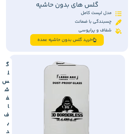
گلس های بدون حاشیه
مدل لیست کامل
چسبندگی با ضمانت
شفاف و پرایوسی
خرید گلس بدون حاشیه عمده
گ
ل
س
ش
ف
ا
ف
ب
د