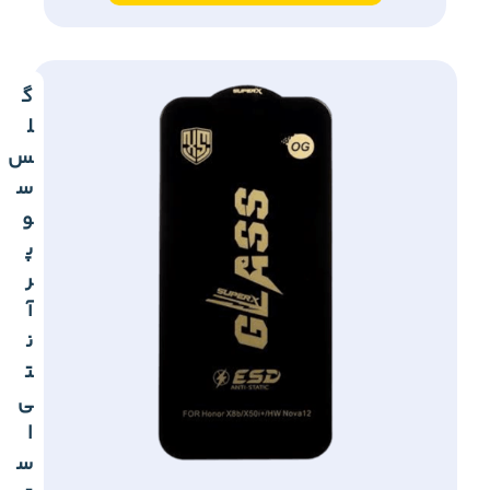
گ
ل
س
س
و
پ
ر
آ
ن
ت
ی
ا
س