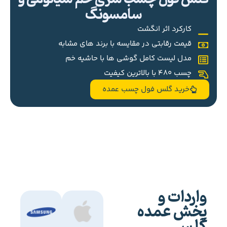
سامسونگ
کارکرد اثر انگشت
قیمت رقابتی در مقایسه با برند های مشابه
مدل لیست کامل گوشی ها با حاشیه خم
چسب 480 با بالاترین کیفیت
خرید گلس فول چسب عمده
واردات و
پخش عمده