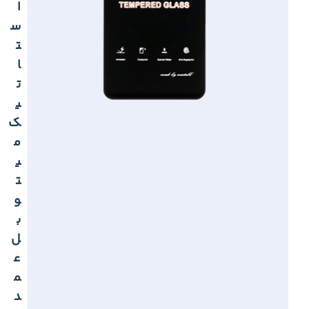
ا
س
ت
ا
ت
ی
ک
م
ی
ت
و
ب
ل
ع
م
د