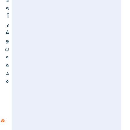
ی
ه
آ
ی
ف
و
ن
ع
م
د
ه