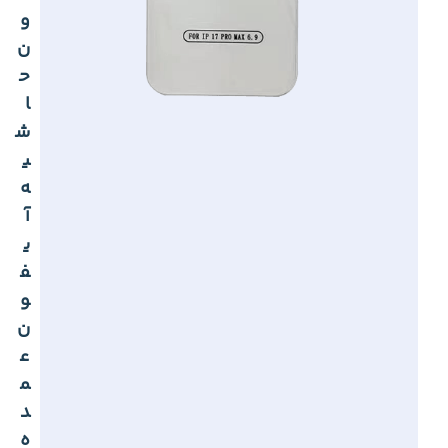
و
ن
ح
ا
ش
ی
ه
آ
ی
ف
و
ن
ع
م
د
ه