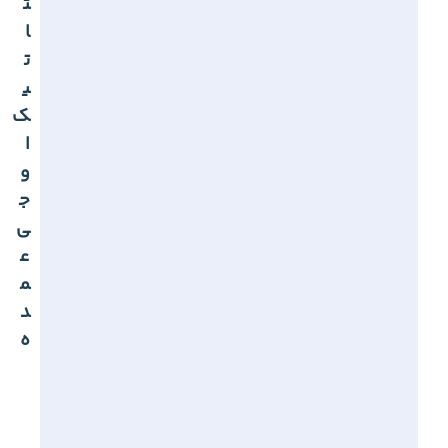
ت
ا
ت
ی
ک
ا
و
ج
ی
ع
م
د
ه