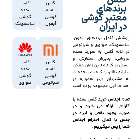
گلس
برندهای
گلس
گلس
عمده
عمده
معتبر گوشی
گوشی
گوشی
در ایران
آیفون
سامسونگ
پوشش کامل برندهای آیفون،
سامسونگ، هواوی و شیائومی
در خانه گلس به صورت عمده
فروشی، پذیرش سفارش و
گلس
گلس
ارسال در کوتاه ترین زمان ممکن
عمده
عمده
و ارائه بالاترین کیفیت و خدمات
گوشی
گوشی
به مشتریان عزیز همواره در
شیائومی
هواوی
اهداف این مجموعه بوده است
.
تمام اجناس
خرید گلس عمده
با
گارانتی ارائه می شود و در
صورت وجود نقص و ایراد در
جنس با کمال احترام اجناس
شما را پس میگیریم .