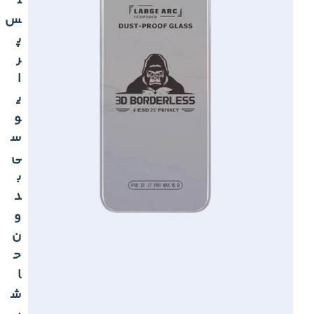
ل
س
پ
ر
ا
ی
و
س
ی
ب
د
و
ن
ح
ا
ش