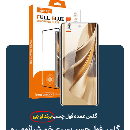
گلس عمده فول چسب
برند اوجی
گلس فول چسب سری خم شیائومی و