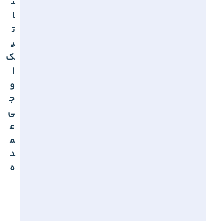
ت
ا
ت
ی
ک
ا
و
ج
ی
ع
م
د
ه