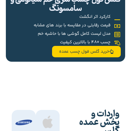
سامسونگ
کارکرد اثر انگشت
قیمت رقابتی در مقایسه با برند های مشابه
مدل لیست کامل گوشی ها با حاشیه خم
چسب 480 با بالاترین کیفیت
خرید گلس فول چسب عمده
واردات و
پخش عمده