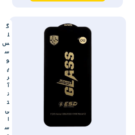
گ
ل
س
س
و
پ
ر
آ
ن
ت
ی
ا
س