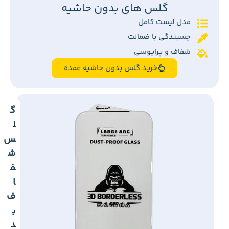
گلس های بدون حاشیه
مدل لیست کامل
چسبندگی با ضمانت
شفاف و پرایوسی
خرید گلس بدون حاشیه عمده
گ
ل
س
ش
ف
ا
ف
ب
د