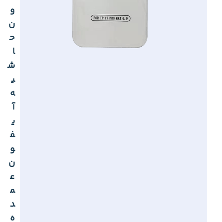
و
ن
ح
ا
ش
ی
ه
آ
ی
ف
و
ن
ع
م
د
ه