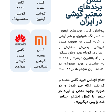
گلس
برندهای
گلس
گلس
عمده
عمده
معتبر گوشی
گوشی
گوشی
در ایران
آیفون
سامسونگ
پوشش کامل برندهای آیفون،
سامسونگ، هواوی و شیائومی
در خانه گلس به صورت عمده
فروشی، پذیرش سفارش و
گلس
گلس
ارسال در کوتاه ترین زمان ممکن
عمده
عمده
و ارائه بالاترین کیفیت و خدمات
گوشی
گوشی
به مشتریان عزیز همواره در
شیائومی
هواوی
اهداف این مجموعه بوده است
.
تمام اجناس
خرید گلس عمده
با
گارانتی ارائه می شود و در
صورت وجود نقص و ایراد در
جنس با کمال احترام اجناس
شما را پس میگیریم .