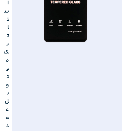
ا
س
ت
ا
ت
ی
ک
م
ی
ت
و
ب
ل
ع
م
د