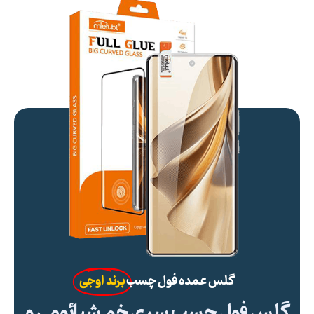
گلس عمده فول چسب
برند اوجی
گلس فول چسب سری خم شیائومی و