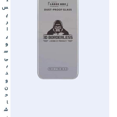
ل
س
پ
ر
ا
ی
و
س
ی
ب
د
و
ن
ح
ا
ش