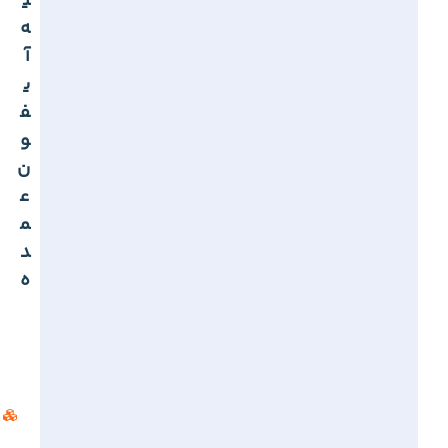
ی
ه
آ
ی
ف
و
ن
ع
م
د
ه