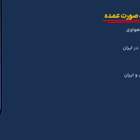
 صورت عمده
هواوی
ر ایران
و ایران