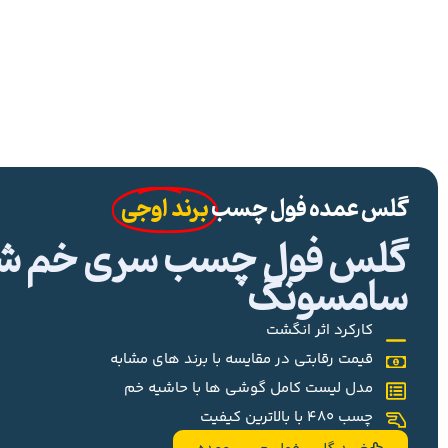
گلس عمده فول چسب
برند اوجی
گلس فول چسب سری خم شیا
سامسونگ
کارکرد اثر انگشت
قیمت رقابتی در مقایسه با برند های مشابه
مدل لیست کامل گوشی ها با حاشیه خم
چسب 480 با بالاترین کیفیت