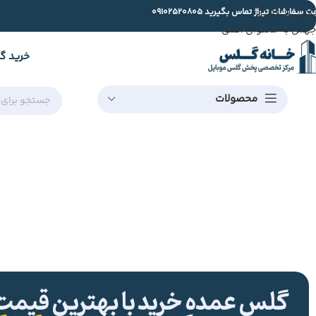
ت سفارشات تیراژ تماس بگیرید
09102520805
رفتن به ناوبری
جهش به محتوای اصلی
خرید گ
محصولات
گلس عمده خرید با بهترین قیمت