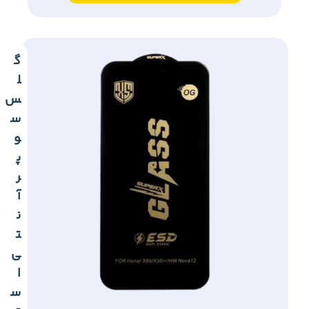
گ
ل
س
س
و
پ
ر
آ
ن
ت
ی
ا
س