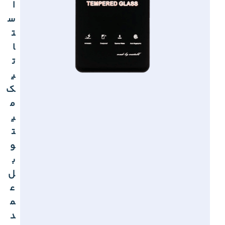
ا
س
ت
ا
ت
ی
ک
م
ی
ت
و
ب
ل
ع
م
د