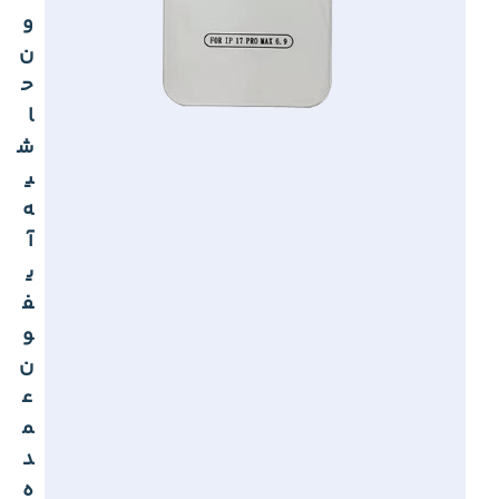
و
ن
ح
ا
ش
ی
ه
آ
ی
ف
و
ن
ع
م
د
ه