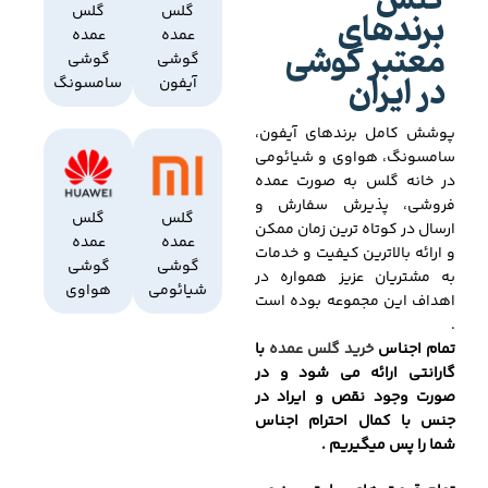
گلس
برندهای
گلس
گلس
عمده
عمده
معتبر گوشی
گوشی
گوشی
در ایران
آیفون
سامسونگ
پوشش کامل برندهای آیفون،
سامسونگ، هواوی و شیائومی
در خانه گلس به صورت عمده
فروشی، پذیرش سفارش و
گلس
گلس
ارسال در کوتاه ترین زمان ممکن
عمده
عمده
و ارائه بالاترین کیفیت و خدمات
گوشی
گوشی
به مشتریان عزیز همواره در
شیائومی
هواوی
اهداف این مجموعه بوده است
.
تمام اجناس
خرید گلس عمده
با
گارانتی ارائه می شود و در
صورت وجود نقص و ایراد در
جنس با کمال احترام اجناس
شما را پس میگیریم .