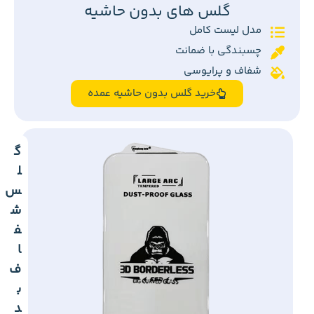
گلس های بدون حاشیه
مدل لیست کامل
چسبندگی با ضمانت
شفاف و پرایوسی
خرید گلس بدون حاشیه عمده
گ
ل
س
ش
ف
ا
ف
ب
د