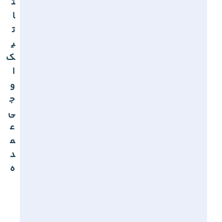
ت
ا
ت
ی
ک
ا
و
ج
ی
ع
م
د
ه