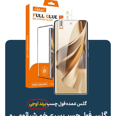
گلس عمده فول چسب
برند اوجی
گلس فول چسب سری خم شیائومی و