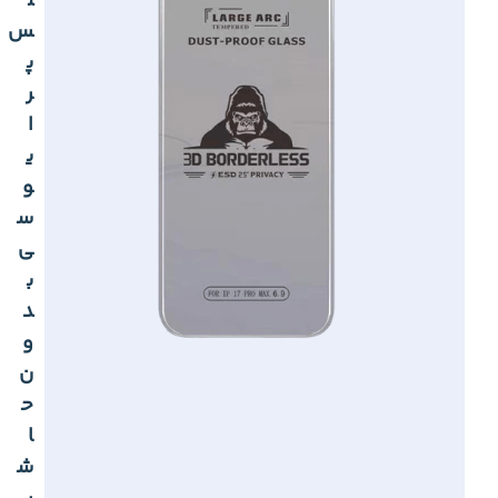
ل
س
پ
ر
ا
ی
و
س
ی
ب
د
و
ن
ح
ا
ش