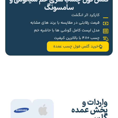
سامسونگ
کارکرد اثر انگشت
قیمت رقابتی در مقایسه با برند های مشابه
مدل لیست کامل گوشی ها با حاشیه خم
چسب 480 با بالاترین کیفیت
خرید گلس فول چسب عمده
واردات و
پخش عمده